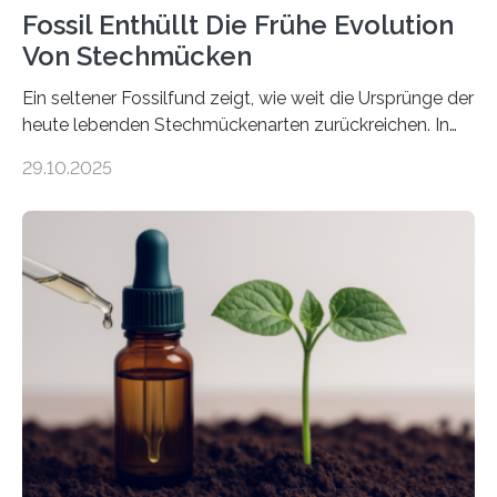
Fossil Enthüllt Die Frühe Evolution
Von Stechmücken
Ein seltener Fossilfund zeigt, wie weit die Ursprünge der
heute lebenden Stechmückenarten zurückreichen. In
99 Millionen Jahre altem Bernstein entdeckten LMU-
29.10.2025
Forschende die bisher älteste bekannte Stechmücken-
Larve. Das kreidezeitliche Fossil stammt aus der
Region Kachin in Myanmar und hat sich in
ausgezeichnetem Zustand erhalten. Es konnte als neue
Art einer neuen Gattung beschrieben werden und trägt
nun den Namen Cretosabethes primaevus. Dieser erste
fossile Nachweis einer Stechmückenlarve in Bernstein
stellt gleichzeitig den ersten Fossilfund einer
Mückenlarve aus dem Mesozoikum dar, denn…