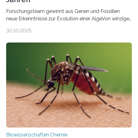
Forschungsteam gewinnt aus Genen und Fossilien
neue Erkenntnisse zur Evolution einer AlgeVon winzigen
Moosen über filigrane Farne bis zu riesigen Bäumen –
30.10.2025
Landpflanzen zählen zu den komplexesten
fotosynthetischen Organismen der Erde. Ihre
Geschichte beginnt jedoch eher unscheinbar: bei
Grünalgen, die vor Hunderten von Millionen Jahren
lebten. Unter den Vorfahren sticht eine Gruppe heraus,
die noch heute in der Natur vorkommt: die
Süßwasseralge Coleochaetophyceae. Einige Arten
dieser Gruppe bilden aus Zellfäden dichte Geflechte
mit scheibenförmiger Gestalt. Was auffällig ist: Die
nächsten…
Biowissenschaften Chemie