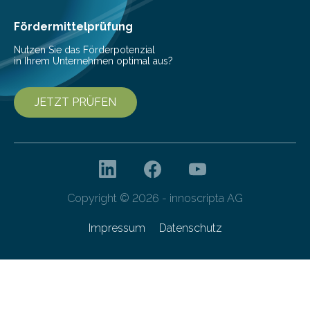
Ernährung zu sichern. Ohne sie besteht die weltweite
Gefahr erheblicher…
Fördermittelprüfung
Nutzen Sie das Förderpotenzial
in Ihrem Unternehmen optimal aus?
JETZT PRÜFEN
Copyright © 2026 - innoscripta AG
Impressum
Datenschutz