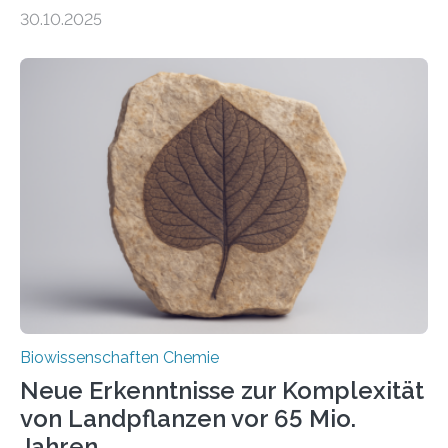
Entgiftung von Zellen spielen. Damit sie ihre Aufgaben
30.10.2025
erfüllen können, müssen zahlreiche Enzyme präzise in
ihr Inneres transportiert werden. Ein Forschungsteam
der Ruhr-Universität Bochum um Prof. Dr. Ralf Erdmann
und Dr. Ismaila Francis Yusuf hat nun einen bislang
unbekannten Qualitätskontrollmechanismus des
peroxisomalen Proteintransports in der Bäckerhefe
Saccharomyces cerevisiae entdeckt, der für die
Funktionsfähigkeit der Organellen entscheidend ist. Die
Studie wurde am 28. Oktober 2025 in der
Fachzeitschrift…
Biowissenschaften Chemie
Neue Erkenntnisse zur Komplexität
von Landpflanzen vor 65 Mio.
Jahren