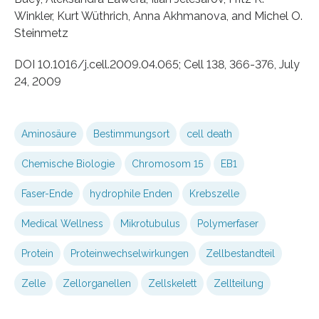
Winkler, Kurt Wüthrich, Anna Akhmanova, and Michel O.
Steinmetz
DOI 10.1016/j.cell.2009.04.065; Cell 138, 366-376, July
24, 2009
Aminosäure
Bestimmungsort
cell death
Chemische Biologie
Chromosom 15
EB1
Faser-Ende
hydrophile Enden
Krebszelle
Medical Wellness
Mikrotubulus
Polymerfaser
Protein
Proteinwechselwirkungen
Zellbestandteil
Zelle
Zellorganellen
Zellskelett
Zellteilung