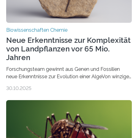
Biowissenschaften Chemie
Neue Erkenntnisse zur Komplexität
von Landpflanzen vor 65 Mio.
Jahren
Forschungsteam gewinnt aus Genen und Fossilien
neue Erkenntnisse zur Evolution einer AlgeVon winzigen
Moosen über filigrane Farne bis zu riesigen Bäumen –
30.10.2025
Landpflanzen zählen zu den komplexesten
fotosynthetischen Organismen der Erde. Ihre
Geschichte beginnt jedoch eher unscheinbar: bei
Grünalgen, die vor Hunderten von Millionen Jahren
lebten. Unter den Vorfahren sticht eine Gruppe heraus,
die noch heute in der Natur vorkommt: die
Süßwasseralge Coleochaetophyceae. Einige Arten