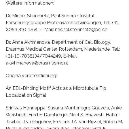
Weitere Informationen:
Dr. Michel Steinmetz, Paul Scherrer Institut,
Forschungsgruppe Proteinwechselwirkungen, Tel: +41
(0)56 310 4754, E-Mail: michel.steinmetz@psi.ch
Dr. Anna Akhmanova, Department of Cell Biology,
Erasmus Medical Center, Rotterdam, Niederlande, Tel.:
+31-10-7038134/7044249, E-Mail:
a.akhmanova@erasmusmc.nl
Originalveröffentlichung:
An EB1-Binding Motif Acts as a Microtubule Tip
Localization Signal
Srinivas Honnappa, Susana Montenegro Gouveia, Anke
Weisbrich, Fred F. Damberger, Neel S. Bhavesh, Hatim
Jawhari, Ilya Grigoriev, Frederik J.A. van Rijssel, Ruben M.
Buey, Aleksandra Lawera, Ilian Jelesarov, Fritz K.