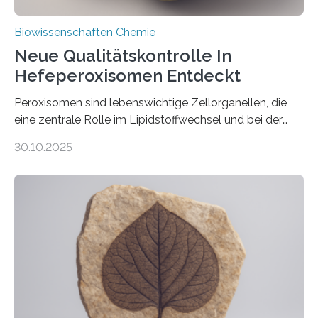
Biowissenschaften Chemie
Neue Qualitätskontrolle In
Hefeperoxisomen Entdeckt
Peroxisomen sind lebenswichtige Zellorganellen, die
eine zentrale Rolle im Lipidstoffwechsel und bei der
Entgiftung von Zellen spielen. Damit sie ihre Aufgaben
30.10.2025
erfüllen können, müssen zahlreiche Enzyme präzise in
ihr Inneres transportiert werden. Ein Forschungsteam
der Ruhr-Universität Bochum um Prof. Dr. Ralf Erdmann
und Dr. Ismaila Francis Yusuf hat nun einen bislang
unbekannten Qualitätskontrollmechanismus des
peroxisomalen Proteintransports in der Bäckerhefe
Saccharomyces cerevisiae entdeckt, der für die
Funktionsfähigkeit der Organellen entscheidend ist. Die
Studie wurde am 28. Oktober 2025 in der
Fachzeitschrift…