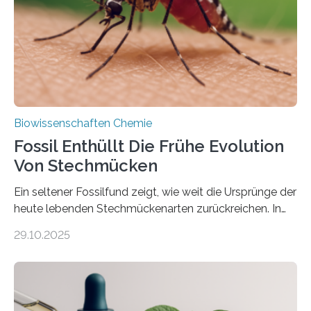
dieser Gruppe bilden aus Zellfäden dichte Geflechte
mit scheibenförmiger Gestalt. Was auffällig ist: Die
nächsten…
Biowissenschaften Chemie
Fossil Enthüllt Die Frühe Evolution
Von Stechmücken
Ein seltener Fossilfund zeigt, wie weit die Ursprünge der
heute lebenden Stechmückenarten zurückreichen. In
99 Millionen Jahre altem Bernstein entdeckten LMU-
29.10.2025
Forschende die bisher älteste bekannte Stechmücken-
Larve. Das kreidezeitliche Fossil stammt aus der
Region Kachin in Myanmar und hat sich in
ausgezeichnetem Zustand erhalten. Es konnte als neue
Art einer neuen Gattung beschrieben werden und trägt