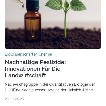
nun den Namen Cretosabethes primaevus. Dieser erste
fossile Nachweis einer Stechmückenlarve in Bernstein
stellt gleichzeitig den ersten Fossilfund einer
Mückenlarve aus dem Mesozoikum dar, denn…
Biowissenschaften Chemie
Nachhaltige Pestizide:
Innovationen Für Die
Landwirtschaft
Nachwuchsgruppe in der Quantitativen Biologie der
HHUEine Nachwuchsgruppe an der Heinrich-Heine-
Universität Düsseldorf (HHU) wird in den kommenden
29.10.2025
fünf Jahren erforschen, wie Bakterien auf