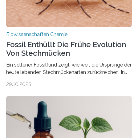
Biowissenschaften Chemie
Fossil Enthüllt Die Frühe Evolution
Von Stechmücken
Ein seltener Fossilfund zeigt, wie weit die Ursprünge der
heute lebenden Stechmückenarten zurückreichen. In
99 Millionen Jahre altem Bernstein entdeckten LMU-
29.10.2025
Forschende die bisher älteste bekannte Stechmücken-
Larve. Das kreidezeitliche Fossil stammt aus der
Region Kachin in Myanmar und hat sich in
ausgezeichnetem Zustand erhalten. Es konnte als neue
Art einer neuen Gattung beschrieben werden und trägt
nun den Namen Cretosabethes primaevus. Dieser erste
fossile Nachweis einer Stechmückenlarve in Bernstein