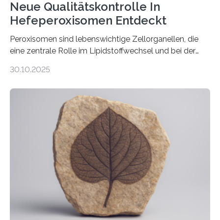
Neue Qualitätskontrolle In
Hefeperoxisomen Entdeckt
Peroxisomen sind lebenswichtige Zellorganellen, die
eine zentrale Rolle im Lipidstoffwechsel und bei der
Entgiftung von Zellen spielen. Damit sie ihre Aufgaben
30.10.2025
erfüllen können, müssen zahlreiche Enzyme präzise in
ihr Inneres transportiert werden. Ein Forschungsteam
der Ruhr-Universität Bochum um Prof. Dr. Ralf Erdmann
und Dr. Ismaila Francis Yusuf hat nun einen bislang
unbekannten Qualitätskontrollmechanismus des
peroxisomalen Proteintransports in der Bäckerhefe
Saccharomyces cerevisiae entdeckt, der für die
Funktionsfähigkeit der Organellen entscheidend ist. Die
Studie wurde am 28. Oktober 2025 in der
Fachzeitschrift…