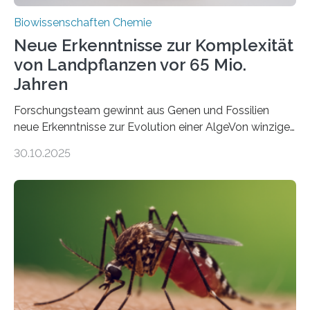
Biowissenschaften Chemie
Neue Erkenntnisse zur Komplexität
von Landpflanzen vor 65 Mio.
Jahren
Forschungsteam gewinnt aus Genen und Fossilien
neue Erkenntnisse zur Evolution einer AlgeVon winzigen
Moosen über filigrane Farne bis zu riesigen Bäumen –
30.10.2025
Landpflanzen zählen zu den komplexesten
fotosynthetischen Organismen der Erde. Ihre
Geschichte beginnt jedoch eher unscheinbar: bei
Grünalgen, die vor Hunderten von Millionen Jahren
lebten. Unter den Vorfahren sticht eine Gruppe heraus,
die noch heute in der Natur vorkommt: die
Süßwasseralge Coleochaetophyceae. Einige Arten
dieser Gruppe bilden aus Zellfäden dichte Geflechte
mit scheibenförmiger Gestalt. Was auffällig ist: Die
nächsten…