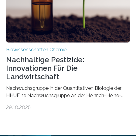
stellt gleichzeitig den ersten Fossilfund einer
Mückenlarve aus dem Mesozoikum dar, denn…
Biowissenschaften Chemie
Nachhaltige Pestizide:
Innovationen Für Die
Landwirtschaft
Nachwuchsgruppe in der Quantitativen Biologie der
HHUEine Nachwuchsgruppe an der Heinrich-Heine-
Universität Düsseldorf (HHU) wird in den kommenden
29.10.2025
fünf Jahren erforschen, wie Bakterien auf
biotechnologischem Weg ein ökologisch verträgliches
Pestizid erzeugen können. Der Wirkstoff stammt dabei
ursprünglich aus einer Pflanze, der Dalmatinischen