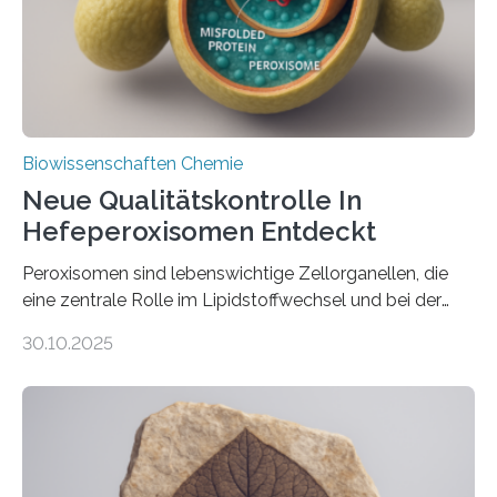
Biowissenschaften Chemie
Neue Qualitätskontrolle In
Hefeperoxisomen Entdeckt
Peroxisomen sind lebenswichtige Zellorganellen, die
eine zentrale Rolle im Lipidstoffwechsel und bei der
Entgiftung von Zellen spielen. Damit sie ihre Aufgaben
30.10.2025
erfüllen können, müssen zahlreiche Enzyme präzise in
ihr Inneres transportiert werden. Ein Forschungsteam
der Ruhr-Universität Bochum um Prof. Dr. Ralf Erdmann
und Dr. Ismaila Francis Yusuf hat nun einen bislang
unbekannten Qualitätskontrollmechanismus des
peroxisomalen Proteintransports in der Bäckerhefe