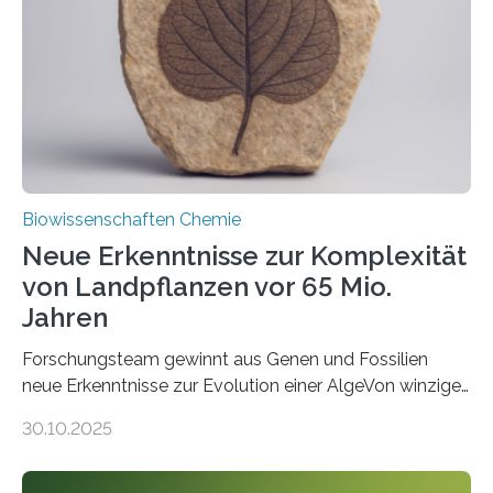
Saccharomyces cerevisiae entdeckt, der für die
Funktionsfähigkeit der Organellen entscheidend ist. Die
Studie wurde am 28. Oktober 2025 in der
Fachzeitschrift…
Biowissenschaften Chemie
Neue Erkenntnisse zur Komplexität
von Landpflanzen vor 65 Mio.
Jahren
Forschungsteam gewinnt aus Genen und Fossilien
neue Erkenntnisse zur Evolution einer AlgeVon winzigen
Moosen über filigrane Farne bis zu riesigen Bäumen –
30.10.2025
Landpflanzen zählen zu den komplexesten
fotosynthetischen Organismen der Erde. Ihre
Geschichte beginnt jedoch eher unscheinbar: bei