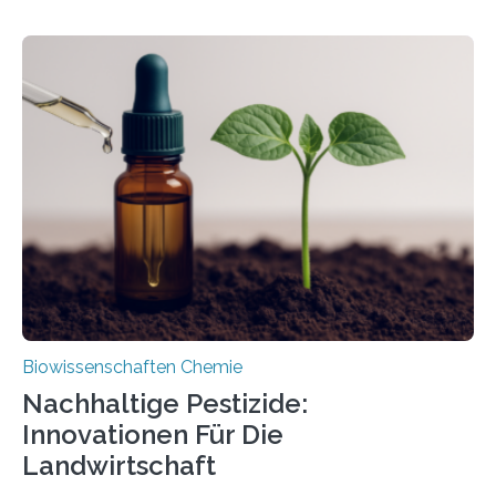
Forschende die bisher älteste bekannte Stechmücken-
Larve. Das kreidezeitliche Fossil stammt aus der
Region Kachin in Myanmar und hat sich in
ausgezeichnetem Zustand erhalten. Es konnte als neue
Art einer neuen Gattung beschrieben werden und trägt
nun den Namen Cretosabethes primaevus. Dieser erste
fossile Nachweis einer Stechmückenlarve in Bernstein
stellt gleichzeitig den ersten Fossilfund einer
Mückenlarve aus dem Mesozoikum dar, denn…
Biowissenschaften Chemie
Nachhaltige Pestizide:
Innovationen Für Die
Landwirtschaft