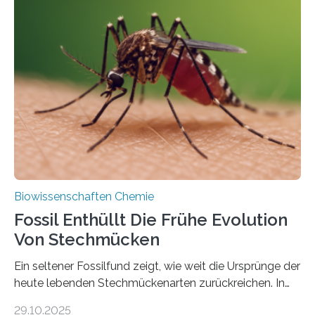
Grünalgen, die vor Hunderten von Millionen Jahren
lebten. Unter den Vorfahren sticht eine Gruppe heraus,
die noch heute in der Natur vorkommt: die
Süßwasseralge Coleochaetophyceae. Einige Arten
dieser Gruppe bilden aus Zellfäden dichte Geflechte
mit scheibenförmiger Gestalt. Was auffällig ist: Die
nächsten…
Biowissenschaften Chemie
Fossil Enthüllt Die Frühe Evolution
Von Stechmücken
Ein seltener Fossilfund zeigt, wie weit die Ursprünge der
heute lebenden Stechmückenarten zurückreichen. In
99 Millionen Jahre altem Bernstein entdeckten LMU-
29.10.2025