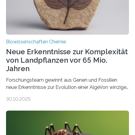
Studie wurde am 28. Oktober 2025 in der
Fachzeitschrift…
Biowissenschaften Chemie
Neue Erkenntnisse zur Komplexität
von Landpflanzen vor 65 Mio.
Jahren
Forschungsteam gewinnt aus Genen und Fossilien
neue Erkenntnisse zur Evolution einer AlgeVon winzigen
Moosen über filigrane Farne bis zu riesigen Bäumen –
30.10.2025
Landpflanzen zählen zu den komplexesten
fotosynthetischen Organismen der Erde. Ihre
Geschichte beginnt jedoch eher unscheinbar: bei
Grünalgen, die vor Hunderten von Millionen Jahren
lebten. Unter den Vorfahren sticht eine Gruppe heraus,