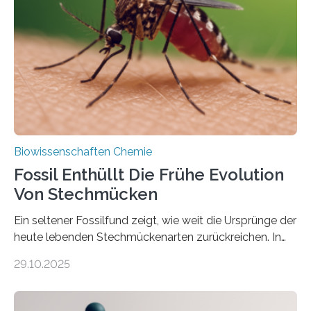
die noch heute in der Natur vorkommt: die
Süßwasseralge Coleochaetophyceae. Einige Arten
dieser Gruppe bilden aus Zellfäden dichte Geflechte
mit scheibenförmiger Gestalt. Was auffällig ist: Die
nächsten…
Biowissenschaften Chemie
Fossil Enthüllt Die Frühe Evolution
Von Stechmücken
Ein seltener Fossilfund zeigt, wie weit die Ursprünge der
heute lebenden Stechmückenarten zurückreichen. In
99 Millionen Jahre altem Bernstein entdeckten LMU-
29.10.2025
Forschende die bisher älteste bekannte Stechmücken-
Larve. Das kreidezeitliche Fossil stammt aus der
Region Kachin in Myanmar und hat sich in