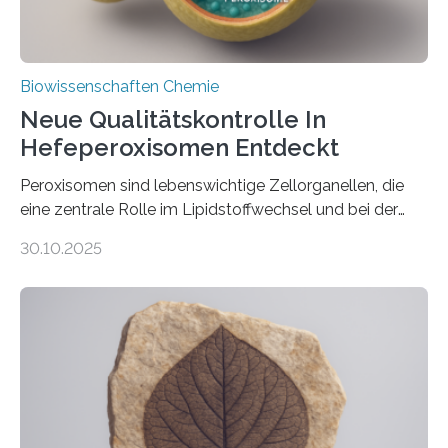
Biowissenschaften Chemie
Neue Qualitätskontrolle In
Hefeperoxisomen Entdeckt
Peroxisomen sind lebenswichtige Zellorganellen, die
eine zentrale Rolle im Lipidstoffwechsel und bei der
Entgiftung von Zellen spielen. Damit sie ihre Aufgaben
30.10.2025
erfüllen können, müssen zahlreiche Enzyme präzise in
ihr Inneres transportiert werden. Ein Forschungsteam
der Ruhr-Universität Bochum um Prof. Dr. Ralf Erdmann
und Dr. Ismaila Francis Yusuf hat nun einen bislang
unbekannten Qualitätskontrollmechanismus des
peroxisomalen Proteintransports in der Bäckerhefe
Saccharomyces cerevisiae entdeckt, der für die
Funktionsfähigkeit der Organellen entscheidend ist. Die