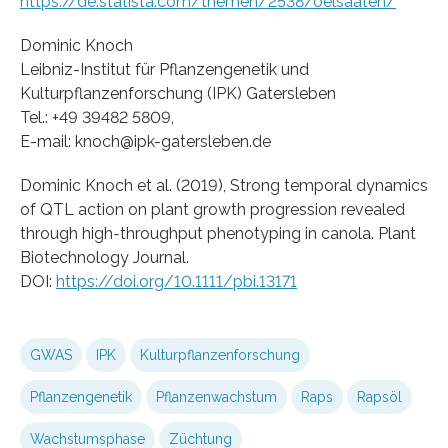
https://de.statista.com/themen/2538/oelsaaten/
Dominic Knoch
Leibniz-Institut für Pflanzengenetik und
Kulturpflanzenforschung (IPK) Gatersleben
Tel.: +49 39482 5809,
E-mail: knoch@ipk-gatersleben.de
Dominic Knoch et al. (2019), Strong temporal dynamics
of QTL action on plant growth progression revealed
through high‐throughput phenotyping in canola. Plant
Biotechnology Journal.
DOI:
https://doi.org/10.1111/pbi.13171
GWAS
IPK
Kulturpflanzenforschung
Pflanzengenetik
Pflanzenwachstum
Raps
Rapsöl
Wachstumsphase
Züchtung