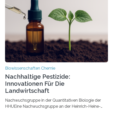
ausgezeichnetem Zustand erhalten. Es konnte als neue
Art einer neuen Gattung beschrieben werden und trägt
nun den Namen Cretosabethes primaevus. Dieser erste
fossile Nachweis einer Stechmückenlarve in Bernstein
stellt gleichzeitig den ersten Fossilfund einer
Mückenlarve aus dem Mesozoikum dar, denn…
Biowissenschaften Chemie
Nachhaltige Pestizide:
Innovationen Für Die
Landwirtschaft
Nachwuchsgruppe in der Quantitativen Biologie der
HHUEine Nachwuchsgruppe an der Heinrich-Heine-
Universität Düsseldorf (HHU) wird in den kommenden