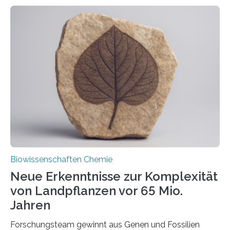
ihr Inneres transportiert werden. Ein Forschungsteam
der Ruhr-Universität Bochum um Prof. Dr. Ralf Erdmann
und Dr. Ismaila Francis Yusuf hat nun einen bislang
unbekannten Qualitätskontrollmechanismus des
peroxisomalen Proteintransports in der Bäckerhefe
Saccharomyces cerevisiae entdeckt, der für die
Funktionsfähigkeit der Organellen entscheidend ist. Die
Studie wurde am 28. Oktober 2025 in der
Fachzeitschrift…
Biowissenschaften Chemie
Neue Erkenntnisse zur Komplexität
von Landpflanzen vor 65 Mio.
Jahren
Forschungsteam gewinnt aus Genen und Fossilien