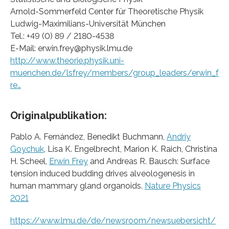
Arnold-Sommerfeld Center für Theoretische Physik
Ludwig-Maximilians-Universität München
Tel.: +49 (0) 89 / 2180-4538
E-Mail: erwin.frey@physik.lmu.de
http://www.theorie.physik.uni-
muenchen.de/lsfrey/members/group_leaders/erwin_f
re…
Originalpublikation:
Pablo A. Fernández, Benedikt Buchmann,
Andriy
Goychuk
, Lisa K. Engelbrecht, Marion K. Raich, Christina
H. Scheel,
Erwin Frey
and Andreas R. Bausch: Surface
tension induced budding drives alveologenesis in
human mammary gland organoids.
Nature Physics
2021
https://www.lmu.de/de/newsroom/newsuebersicht/