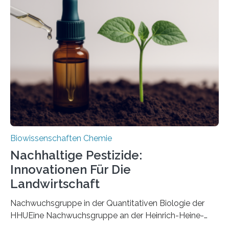
ausgezeichnetem Zustand erhalten. Es konnte als neue
Art einer neuen Gattung beschrieben werden und trägt
nun den Namen Cretosabethes primaevus. Dieser erste
fossile Nachweis einer Stechmückenlarve in Bernstein
stellt gleichzeitig den ersten Fossilfund einer
Mückenlarve aus dem Mesozoikum dar, denn…
Biowissenschaften Chemie
Nachhaltige Pestizide:
Innovationen Für Die
Landwirtschaft
Nachwuchsgruppe in der Quantitativen Biologie der
HHUEine Nachwuchsgruppe an der Heinrich-Heine-
Universität Düsseldorf (HHU) wird in den kommenden