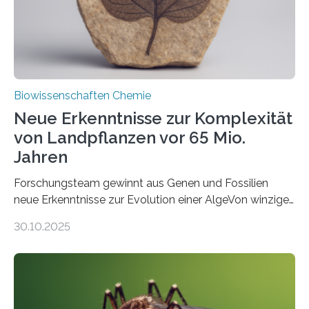
Studie wurde am 28. Oktober 2025 in der
Fachzeitschrift…
Biowissenschaften Chemie
Neue Erkenntnisse zur Komplexität
von Landpflanzen vor 65 Mio.
Jahren
Forschungsteam gewinnt aus Genen und Fossilien
neue Erkenntnisse zur Evolution einer AlgeVon winzigen
Moosen über filigrane Farne bis zu riesigen Bäumen –
30.10.2025
Landpflanzen zählen zu den komplexesten
fotosynthetischen Organismen der Erde. Ihre
Geschichte beginnt jedoch eher unscheinbar: bei
Grünalgen, die vor Hunderten von Millionen Jahren
lebten. Unter den Vorfahren sticht eine Gruppe heraus,