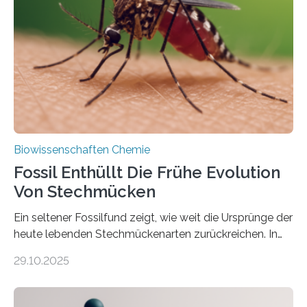
die noch heute in der Natur vorkommt: die
Süßwasseralge Coleochaetophyceae. Einige Arten
dieser Gruppe bilden aus Zellfäden dichte Geflechte
mit scheibenförmiger Gestalt. Was auffällig ist: Die
nächsten…
Biowissenschaften Chemie
Fossil Enthüllt Die Frühe Evolution
Von Stechmücken
Ein seltener Fossilfund zeigt, wie weit die Ursprünge der
heute lebenden Stechmückenarten zurückreichen. In
99 Millionen Jahre altem Bernstein entdeckten LMU-
29.10.2025
Forschende die bisher älteste bekannte Stechmücken-
Larve. Das kreidezeitliche Fossil stammt aus der
Region Kachin in Myanmar und hat sich in