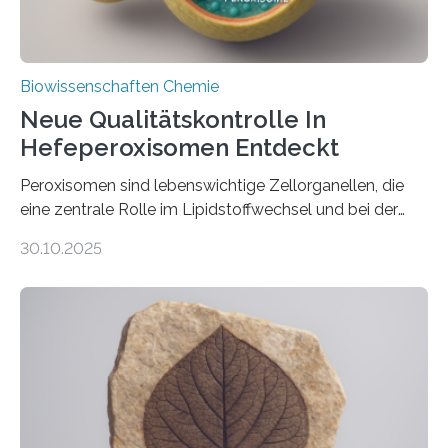
Biowissenschaften Chemie
Neue Qualitätskontrolle In
Hefeperoxisomen Entdeckt
Peroxisomen sind lebenswichtige Zellorganellen, die
eine zentrale Rolle im Lipidstoffwechsel und bei der
Entgiftung von Zellen spielen. Damit sie ihre Aufgaben
30.10.2025
erfüllen können, müssen zahlreiche Enzyme präzise in
ihr Inneres transportiert werden. Ein Forschungsteam
der Ruhr-Universität Bochum um Prof. Dr. Ralf Erdmann
und Dr. Ismaila Francis Yusuf hat nun einen bislang
unbekannten Qualitätskontrollmechanismus des
peroxisomalen Proteintransports in der Bäckerhefe
Saccharomyces cerevisiae entdeckt, der für die
Funktionsfähigkeit der Organellen entscheidend ist. Die