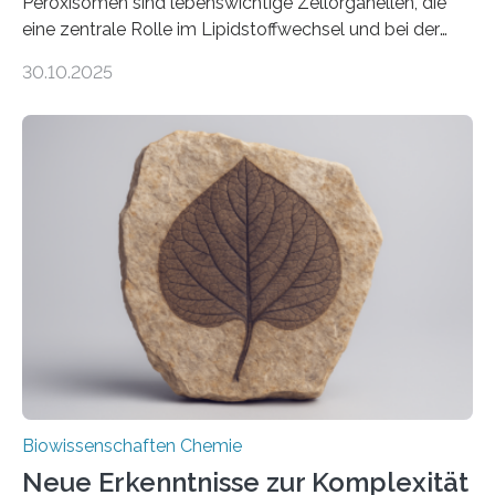
Peroxisomen sind lebenswichtige Zellorganellen, die
eine zentrale Rolle im Lipidstoffwechsel und bei der
Entgiftung von Zellen spielen. Damit sie ihre Aufgaben
30.10.2025
erfüllen können, müssen zahlreiche Enzyme präzise in
ihr Inneres transportiert werden. Ein Forschungsteam
der Ruhr-Universität Bochum um Prof. Dr. Ralf Erdmann
und Dr. Ismaila Francis Yusuf hat nun einen bislang
unbekannten Qualitätskontrollmechanismus des
peroxisomalen Proteintransports in der Bäckerhefe
Saccharomyces cerevisiae entdeckt, der für die
Funktionsfähigkeit der Organellen entscheidend ist. Die
Studie wurde am 28. Oktober 2025 in der
Fachzeitschrift…
Biowissenschaften Chemie
Neue Erkenntnisse zur Komplexität