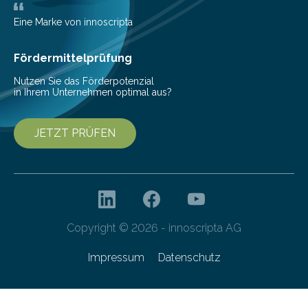
Bioökonomiestrategie mit rund 2,7 Millionen Euro.
Pestizide sind äußerst wichtig, um die globale
Eine Marke von innoscripta
Ernährung zu sichern. Ohne sie besteht die weltweite
Gefahr erheblicher…
Fördermittelprüfung
Nutzen Sie das Förderpotenzial
in Ihrem Unternehmen optimal aus?
JETZT PRÜFEN
Copyright © 2026 - innoscripta AG
Impressum
Datenschutz