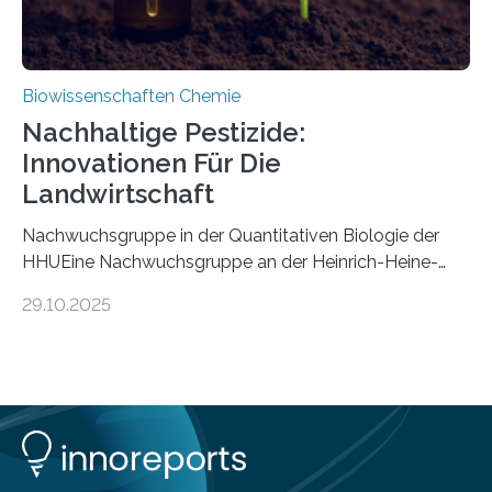
Biowissenschaften Chemie
Nachhaltige Pestizide:
Innovationen Für Die
Landwirtschaft
Nachwuchsgruppe in der Quantitativen Biologie der
HHUEine Nachwuchsgruppe an der Heinrich-Heine-
Universität Düsseldorf (HHU) wird in den kommenden
29.10.2025
fünf Jahren erforschen, wie Bakterien auf
biotechnologischem Weg ein ökologisch verträgliches
Pestizid erzeugen können. Der Wirkstoff stammt dabei
ursprünglich aus einer Pflanze, der Dalmatinischen
Insektenblume. Das Bundesministerium für Forschung,
Technologie und Raumfahrt (BMFTR) fördert das
Projekt im Rahmen der Nationalen