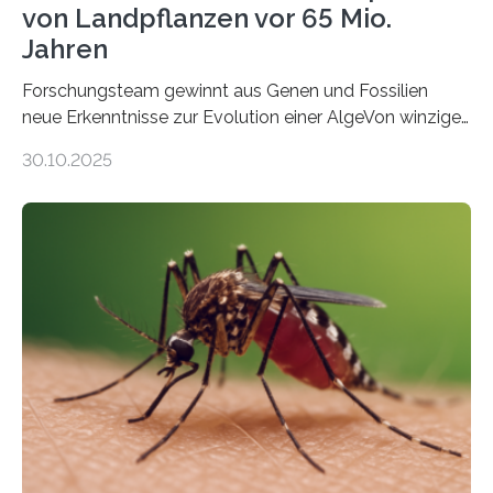
von Landpflanzen vor 65 Mio.
Jahren
Forschungsteam gewinnt aus Genen und Fossilien
neue Erkenntnisse zur Evolution einer AlgeVon winzigen
Moosen über filigrane Farne bis zu riesigen Bäumen –
30.10.2025
Landpflanzen zählen zu den komplexesten
fotosynthetischen Organismen der Erde. Ihre
Geschichte beginnt jedoch eher unscheinbar: bei
Grünalgen, die vor Hunderten von Millionen Jahren
lebten. Unter den Vorfahren sticht eine Gruppe heraus,
die noch heute in der Natur vorkommt: die
Süßwasseralge Coleochaetophyceae. Einige Arten
dieser Gruppe bilden aus Zellfäden dichte Geflechte
mit scheibenförmiger Gestalt. Was auffällig ist: Die
nächsten…