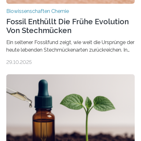
Biowissenschaften Chemie
Fossil Enthüllt Die Frühe Evolution
Von Stechmücken
Ein seltener Fossilfund zeigt, wie weit die Ursprünge der
heute lebenden Stechmückenarten zurückreichen. In
99 Millionen Jahre altem Bernstein entdeckten LMU-
29.10.2025
Forschende die bisher älteste bekannte Stechmücken-
Larve. Das kreidezeitliche Fossil stammt aus der
Region Kachin in Myanmar und hat sich in
ausgezeichnetem Zustand erhalten. Es konnte als neue
Art einer neuen Gattung beschrieben werden und trägt
nun den Namen Cretosabethes primaevus. Dieser erste
fossile Nachweis einer Stechmückenlarve in Bernstein
stellt gleichzeitig den ersten Fossilfund einer
Mückenlarve aus dem Mesozoikum dar, denn…