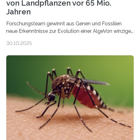
von Landpflanzen vor 65 Mio.
Jahren
Forschungsteam gewinnt aus Genen und Fossilien
neue Erkenntnisse zur Evolution einer AlgeVon winzigen
Moosen über filigrane Farne bis zu riesigen Bäumen –
30.10.2025
Landpflanzen zählen zu den komplexesten
fotosynthetischen Organismen der Erde. Ihre
Geschichte beginnt jedoch eher unscheinbar: bei
Grünalgen, die vor Hunderten von Millionen Jahren
lebten. Unter den Vorfahren sticht eine Gruppe heraus,
die noch heute in der Natur vorkommt: die
Süßwasseralge Coleochaetophyceae. Einige Arten
dieser Gruppe bilden aus Zellfäden dichte Geflechte
mit scheibenförmiger Gestalt. Was auffällig ist: Die
nächsten…