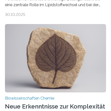
eine zentrale Rolle im Lipidstoffwechsel und bei der
Entgiftung von Zellen spielen. Damit sie ihre Aufgaben
30.10.2025
erfüllen können, müssen zahlreiche Enzyme präzise in
ihr Inneres transportiert werden. Ein Forschungsteam
der Ruhr-Universität Bochum um Prof. Dr. Ralf Erdmann
und Dr. Ismaila Francis Yusuf hat nun einen bislang
unbekannten Qualitätskontrollmechanismus des
peroxisomalen Proteintransports in der Bäckerhefe
Saccharomyces cerevisiae entdeckt, der für die
Funktionsfähigkeit der Organellen entscheidend ist. Die
Studie wurde am 28. Oktober 2025 in der
Fachzeitschrift…
Biowissenschaften Chemie
Neue Erkenntnisse zur Komplexität