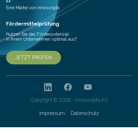
Pestizide sind äußerst wichtig, um die globale
Eine Marke von innoscripta
Ernährung zu sichern. Ohne sie besteht die weltweite
Gefahr erheblicher…
Fördermittelprüfung
Nutzen Sie das Förderpotenzial
in Ihrem Unternehmen optimal aus?
JETZT PRÜFEN
Copyright © 2026 - innoscripta AG
Impressum
Datenschutz