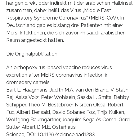
hängen direkt oder indirekt mit der arabischen Halbinsel
zusammen, daher heißt das Virus „Middle East
Respiratory Syndrome Coronavirus“ (MERS-CoV). In
Deutschland gab es bislang drei Patienten mit einer
Mers-Infektionen, die sich zuvor im saudi-arabischen
Raum angesteckt hatten.
Die Originalpublikation
An orthopoxvirus-based vaccine reduces virus
excretion after MERS coronavirus infection in
dromedary camels
Bart L. Haagmans, Judith M.A. van den Brand, V. Stalin
Raj, Asisa Volz, Peter Wohlsein, Saskia L. Smits, Debby
Schipper, Theo M. Bestebroer, Nisreen Okba, Robert
Fux, Albert Bensaid, David Solanes Foz, Thijs Kuiken,
Wolfgang Baumgärtner, Joaquim Segalés Coma, Gerd
Sutter, Albert D.M.E. Osterhaus
Science, DOI: 10.1126/science.aad1283