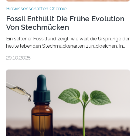
Biowissenschaften Chemie
Fossil Enthüllt Die Frühe Evolution
Von Stechmücken
Ein seltener Fossilfund zeigt, wie weit die Ursprünge der
heute lebenden Stechmückenarten zurückreichen. In
99 Millionen Jahre altem Bernstein entdeckten LMU-
29.10.2025
Forschende die bisher älteste bekannte Stechmücken-
Larve. Das kreidezeitliche Fossil stammt aus der
Region Kachin in Myanmar und hat sich in
ausgezeichnetem Zustand erhalten. Es konnte als neue
Art einer neuen Gattung beschrieben werden und trägt
nun den Namen Cretosabethes primaevus. Dieser erste
fossile Nachweis einer Stechmückenlarve in Bernstein
stellt gleichzeitig den ersten Fossilfund einer
Mückenlarve aus dem Mesozoikum dar, denn…