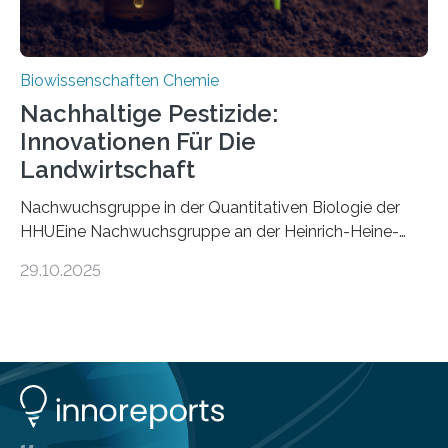
Biowissenschaften Chemie
Nachhaltige Pestizide:
Innovationen Für Die
Landwirtschaft
Nachwuchsgruppe in der Quantitativen Biologie der
HHUEine Nachwuchsgruppe an der Heinrich-Heine-
Universität Düsseldorf (HHU) wird in den kommenden
29.10.2025
fünf Jahren erforschen, wie Bakterien auf
biotechnologischem Weg ein ökologisch verträgliches
Pestizid erzeugen können. Der Wirkstoff stammt dabei
ursprünglich aus einer Pflanze, der Dalmatinischen
Insektenblume. Das Bundesministerium für Forschung,
Technologie und Raumfahrt (BMFTR) fördert das
Projekt im Rahmen der Nationalen
Bioökonomiestrategie mit rund 2,7 Millionen Euro.