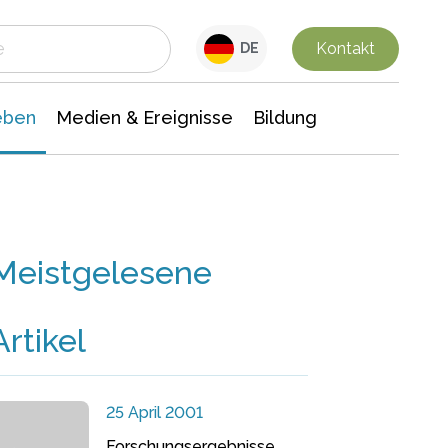
 Leben
Medien & Ereignisse
Interdisziplinäre Forschung
Veranstaltungsnachrichten
n Chemie
Gesellschaftswissenschaften
Kontakt
DE
eben
Medien & Ereignisse
Bildung
Meistgelesene
Artikel
25 April 2001
Forschungsergebnisse