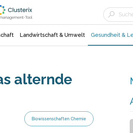
Landwirtschaft & Umwelt
Gesundheit &
Agrar- Forstwissenschaften
Biowissenschafte
Unternehmensmeldungen
Ökologie Umwelt- Naturschutz
ktmanagement-Tool
chaft
Landwirtschaft & Umwelt
Gesundheit & L
as alternde
Biowissenschaften Chemie