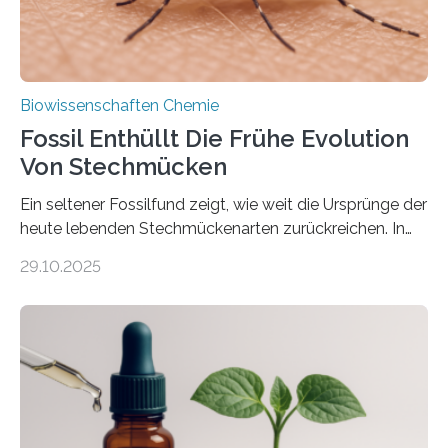
Biowissenschaften Chemie
Fossil Enthüllt Die Frühe Evolution
Von Stechmücken
Ein seltener Fossilfund zeigt, wie weit die Ursprünge der
heute lebenden Stechmückenarten zurückreichen. In
99 Millionen Jahre altem Bernstein entdeckten LMU-
29.10.2025
Forschende die bisher älteste bekannte Stechmücken-
Larve. Das kreidezeitliche Fossil stammt aus der
Region Kachin in Myanmar und hat sich in
ausgezeichnetem Zustand erhalten. Es konnte als neue
Art einer neuen Gattung beschrieben werden und trägt
nun den Namen Cretosabethes primaevus. Dieser erste
fossile Nachweis einer Stechmückenlarve in Bernstein
stellt gleichzeitig den ersten Fossilfund einer