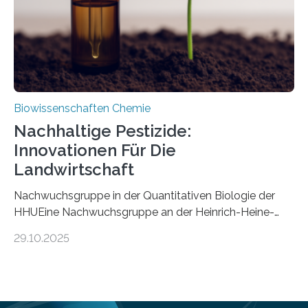
Mückenlarve aus dem Mesozoikum dar, denn…
Biowissenschaften Chemie
Nachhaltige Pestizide:
Innovationen Für Die
Landwirtschaft
Nachwuchsgruppe in der Quantitativen Biologie der
HHUEine Nachwuchsgruppe an der Heinrich-Heine-
Universität Düsseldorf (HHU) wird in den kommenden
29.10.2025
fünf Jahren erforschen, wie Bakterien auf
biotechnologischem Weg ein ökologisch verträgliches
Pestizid erzeugen können. Der Wirkstoff stammt dabei
ursprünglich aus einer Pflanze, der Dalmatinischen