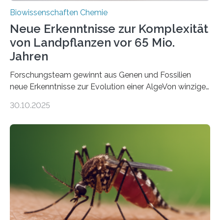
Biowissenschaften Chemie
Neue Erkenntnisse zur Komplexität
von Landpflanzen vor 65 Mio.
Jahren
Forschungsteam gewinnt aus Genen und Fossilien
neue Erkenntnisse zur Evolution einer AlgeVon winzigen
Moosen über filigrane Farne bis zu riesigen Bäumen –
30.10.2025
Landpflanzen zählen zu den komplexesten
fotosynthetischen Organismen der Erde. Ihre
Geschichte beginnt jedoch eher unscheinbar: bei
Grünalgen, die vor Hunderten von Millionen Jahren
lebten. Unter den Vorfahren sticht eine Gruppe heraus,
die noch heute in der Natur vorkommt: die
Süßwasseralge Coleochaetophyceae. Einige Arten
dieser Gruppe bilden aus Zellfäden dichte Geflechte
mit scheibenförmiger Gestalt. Was auffällig ist: Die
nächsten…