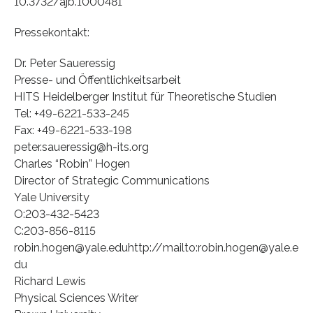
10.3732/ajb.1000481
Pressekontakt:
Dr. Peter Saueressig
Presse- und Öffentlichkeitsarbeit
HITS Heidelberger Institut für Theoretische Studien
Tel: +49-6221-533-245
Fax: +49-6221-533-198
peter.saueressig@h-its.org
Charles “Robin” Hogen
Director of Strategic Communications
Yale University
O:203-432-5423
C:203-856-8115
robin.hogen@yale.eduhttp://mailto:robin.hogen@yale.e
du
Richard Lewis
Physical Sciences Writer