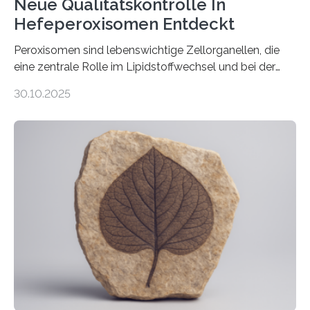
Neue Qualitätskontrolle In
Hefeperoxisomen Entdeckt
Peroxisomen sind lebenswichtige Zellorganellen, die
eine zentrale Rolle im Lipidstoffwechsel und bei der
Entgiftung von Zellen spielen. Damit sie ihre Aufgaben
30.10.2025
erfüllen können, müssen zahlreiche Enzyme präzise in
ihr Inneres transportiert werden. Ein Forschungsteam
der Ruhr-Universität Bochum um Prof. Dr. Ralf Erdmann
und Dr. Ismaila Francis Yusuf hat nun einen bislang
unbekannten Qualitätskontrollmechanismus des
peroxisomalen Proteintransports in der Bäckerhefe
Saccharomyces cerevisiae entdeckt, der für die
Funktionsfähigkeit der Organellen entscheidend ist. Die
Studie wurde am 28. Oktober 2025 in der
Fachzeitschrift…