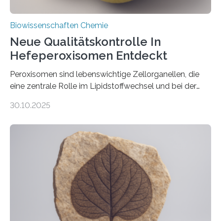
Biowissenschaften Chemie
Neue Qualitätskontrolle In
Hefeperoxisomen Entdeckt
Peroxisomen sind lebenswichtige Zellorganellen, die
eine zentrale Rolle im Lipidstoffwechsel und bei der
Entgiftung von Zellen spielen. Damit sie ihre Aufgaben
30.10.2025
erfüllen können, müssen zahlreiche Enzyme präzise in
ihr Inneres transportiert werden. Ein Forschungsteam
der Ruhr-Universität Bochum um Prof. Dr. Ralf Erdmann
und Dr. Ismaila Francis Yusuf hat nun einen bislang
unbekannten Qualitätskontrollmechanismus des
peroxisomalen Proteintransports in der Bäckerhefe
Saccharomyces cerevisiae entdeckt, der für die
Funktionsfähigkeit der Organellen entscheidend ist. Die
Studie wurde am 28. Oktober 2025 in der
Fachzeitschrift…