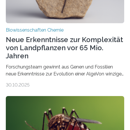
Biowissenschaften Chemie
Neue Erkenntnisse zur Komplexität
von Landpflanzen vor 65 Mio.
Jahren
Forschungsteam gewinnt aus Genen und Fossilien
neue Erkenntnisse zur Evolution einer AlgeVon winzigen
Moosen über filigrane Farne bis zu riesigen Bäumen –
30.10.2025
Landpflanzen zählen zu den komplexesten
fotosynthetischen Organismen der Erde. Ihre
Geschichte beginnt jedoch eher unscheinbar: bei
Grünalgen, die vor Hunderten von Millionen Jahren
lebten. Unter den Vorfahren sticht eine Gruppe heraus,
die noch heute in der Natur vorkommt: die
Süßwasseralge Coleochaetophyceae. Einige Arten