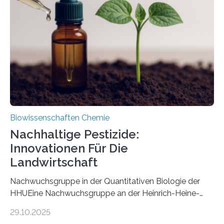
Art einer neuen Gattung beschrieben werden und trägt
nun den Namen Cretosabethes primaevus. Dieser erste
fossile Nachweis einer Stechmückenlarve in Bernstein
stellt gleichzeitig den ersten Fossilfund einer
Mückenlarve aus dem Mesozoikum dar, denn…
Biowissenschaften Chemie
Nachhaltige Pestizide:
Innovationen Für Die
Landwirtschaft
Nachwuchsgruppe in der Quantitativen Biologie der
HHUEine Nachwuchsgruppe an der Heinrich-Heine-
Universität Düsseldorf (HHU) wird in den kommenden
29.10.2025
fünf Jahren erforschen, wie Bakterien auf