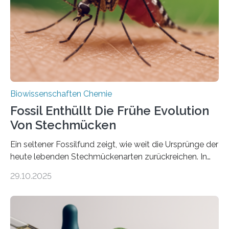
dieser Gruppe bilden aus Zellfäden dichte Geflechte
mit scheibenförmiger Gestalt. Was auffällig ist: Die
nächsten…
Biowissenschaften Chemie
Fossil Enthüllt Die Frühe Evolution
Von Stechmücken
Ein seltener Fossilfund zeigt, wie weit die Ursprünge der
heute lebenden Stechmückenarten zurückreichen. In
99 Millionen Jahre altem Bernstein entdeckten LMU-
29.10.2025
Forschende die bisher älteste bekannte Stechmücken-
Larve. Das kreidezeitliche Fossil stammt aus der
Region Kachin in Myanmar und hat sich in
ausgezeichnetem Zustand erhalten. Es konnte als neue