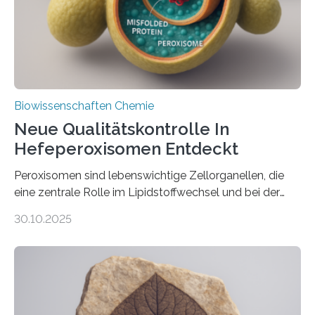
Biowissenschaften Chemie
Neue Qualitätskontrolle In
Hefeperoxisomen Entdeckt
Peroxisomen sind lebenswichtige Zellorganellen, die
eine zentrale Rolle im Lipidstoffwechsel und bei der
Entgiftung von Zellen spielen. Damit sie ihre Aufgaben
30.10.2025
erfüllen können, müssen zahlreiche Enzyme präzise in
ihr Inneres transportiert werden. Ein Forschungsteam
der Ruhr-Universität Bochum um Prof. Dr. Ralf Erdmann
und Dr. Ismaila Francis Yusuf hat nun einen bislang
unbekannten Qualitätskontrollmechanismus des
peroxisomalen Proteintransports in der Bäckerhefe