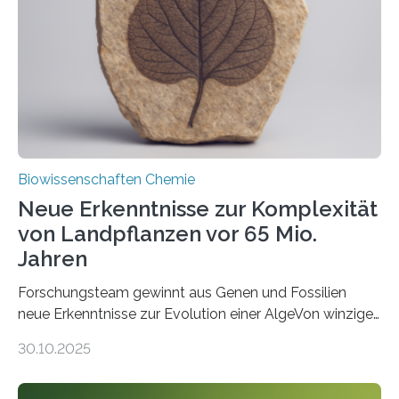
Saccharomyces cerevisiae entdeckt, der für die
Funktionsfähigkeit der Organellen entscheidend ist. Die
Studie wurde am 28. Oktober 2025 in der
Fachzeitschrift…
Biowissenschaften Chemie
Neue Erkenntnisse zur Komplexität
von Landpflanzen vor 65 Mio.
Jahren
Forschungsteam gewinnt aus Genen und Fossilien
neue Erkenntnisse zur Evolution einer AlgeVon winzigen
Moosen über filigrane Farne bis zu riesigen Bäumen –
30.10.2025
Landpflanzen zählen zu den komplexesten
fotosynthetischen Organismen der Erde. Ihre