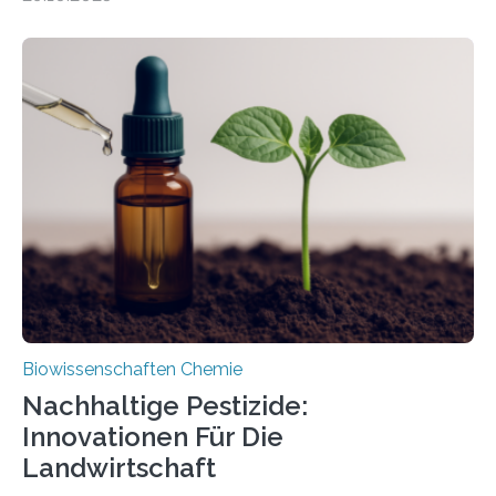
Forschende die bisher älteste bekannte Stechmücken-
Larve. Das kreidezeitliche Fossil stammt aus der
Region Kachin in Myanmar und hat sich in
ausgezeichnetem Zustand erhalten. Es konnte als neue
Art einer neuen Gattung beschrieben werden und trägt
nun den Namen Cretosabethes primaevus. Dieser erste
fossile Nachweis einer Stechmückenlarve in Bernstein
stellt gleichzeitig den ersten Fossilfund einer
Mückenlarve aus dem Mesozoikum dar, denn…
Biowissenschaften Chemie
Nachhaltige Pestizide:
Innovationen Für Die
Landwirtschaft