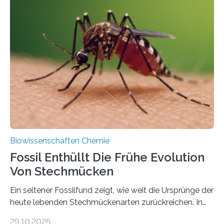
Geschichte beginnt jedoch eher unscheinbar: bei
Grünalgen, die vor Hunderten von Millionen Jahren
lebten. Unter den Vorfahren sticht eine Gruppe heraus,
die noch heute in der Natur vorkommt: die
Süßwasseralge Coleochaetophyceae. Einige Arten
dieser Gruppe bilden aus Zellfäden dichte Geflechte
mit scheibenförmiger Gestalt. Was auffällig ist: Die
nächsten…
Biowissenschaften Chemie
Fossil Enthüllt Die Frühe Evolution
Von Stechmücken
Ein seltener Fossilfund zeigt, wie weit die Ursprünge der
heute lebenden Stechmückenarten zurückreichen. In
99 Millionen Jahre altem Bernstein entdeckten LMU-
29.10.2025