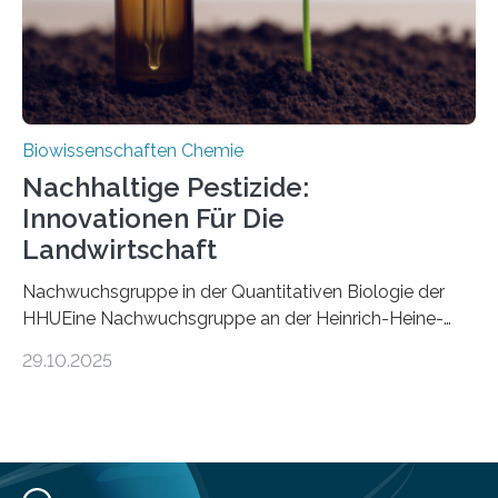
Biowissenschaften Chemie
Nachhaltige Pestizide:
Innovationen Für Die
Landwirtschaft
Nachwuchsgruppe in der Quantitativen Biologie der
HHUEine Nachwuchsgruppe an der Heinrich-Heine-
Universität Düsseldorf (HHU) wird in den kommenden
29.10.2025
fünf Jahren erforschen, wie Bakterien auf
biotechnologischem Weg ein ökologisch verträgliches
Pestizid erzeugen können. Der Wirkstoff stammt dabei
ursprünglich aus einer Pflanze, der Dalmatinischen
Insektenblume. Das Bundesministerium für Forschung,