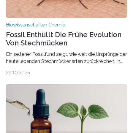
Biowissenschaften Chemie
Fossil Enthüllt Die Frühe Evolution
Von Stechmücken
Ein seltener Fossilfund zeigt, wie weit die Ursprünge der
heute lebenden Stechmückenarten zurückreichen. In
99 Millionen Jahre altem Bernstein entdeckten LMU-
29.10.2025
Forschende die bisher älteste bekannte Stechmücken-
Larve. Das kreidezeitliche Fossil stammt aus der
Region Kachin in Myanmar und hat sich in
ausgezeichnetem Zustand erhalten. Es konnte als neue
Art einer neuen Gattung beschrieben werden und trägt
nun den Namen Cretosabethes primaevus. Dieser erste
fossile Nachweis einer Stechmückenlarve in Bernstein
stellt gleichzeitig den ersten Fossilfund einer
Mückenlarve aus dem Mesozoikum dar, denn…