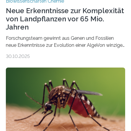
Biowissenschaften Chemie
Neue Erkenntnisse zur Komplexität
von Landpflanzen vor 65 Mio.
Jahren
Forschungsteam gewinnt aus Genen und Fossilien
neue Erkenntnisse zur Evolution einer AlgeVon winzigen
Moosen über filigrane Farne bis zu riesigen Bäumen –
30.10.2025
Landpflanzen zählen zu den komplexesten
fotosynthetischen Organismen der Erde. Ihre
Geschichte beginnt jedoch eher unscheinbar: bei
Grünalgen, die vor Hunderten von Millionen Jahren
lebten. Unter den Vorfahren sticht eine Gruppe heraus,
die noch heute in der Natur vorkommt: die
Süßwasseralge Coleochaetophyceae. Einige Arten
dieser Gruppe bilden aus Zellfäden dichte Geflechte
mit scheibenförmiger Gestalt. Was auffällig ist: Die
nächsten…