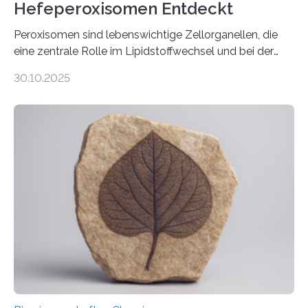
Hefeperoxisomen Entdeckt
Peroxisomen sind lebenswichtige Zellorganellen, die
eine zentrale Rolle im Lipidstoffwechsel und bei der
Entgiftung von Zellen spielen. Damit sie ihre Aufgaben
30.10.2025
erfüllen können, müssen zahlreiche Enzyme präzise in
ihr Inneres transportiert werden. Ein Forschungsteam
der Ruhr-Universität Bochum um Prof. Dr. Ralf Erdmann
und Dr. Ismaila Francis Yusuf hat nun einen bislang
unbekannten Qualitätskontrollmechanismus des
peroxisomalen Proteintransports in der Bäckerhefe
Saccharomyces cerevisiae entdeckt, der für die
Funktionsfähigkeit der Organellen entscheidend ist. Die
Studie wurde am 28. Oktober 2025 in der
Fachzeitschrift…