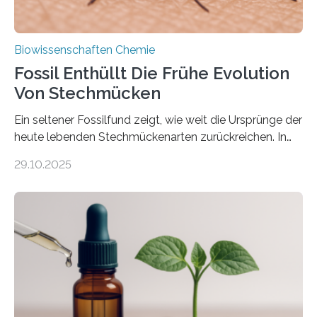
Biowissenschaften Chemie
Fossil Enthüllt Die Frühe Evolution
Von Stechmücken
Ein seltener Fossilfund zeigt, wie weit die Ursprünge der
heute lebenden Stechmückenarten zurückreichen. In
99 Millionen Jahre altem Bernstein entdeckten LMU-
29.10.2025
Forschende die bisher älteste bekannte Stechmücken-
Larve. Das kreidezeitliche Fossil stammt aus der
Region Kachin in Myanmar und hat sich in
ausgezeichnetem Zustand erhalten. Es konnte als neue
Art einer neuen Gattung beschrieben werden und trägt
nun den Namen Cretosabethes primaevus. Dieser erste
fossile Nachweis einer Stechmückenlarve in Bernstein
stellt gleichzeitig den ersten Fossilfund einer
Mückenlarve aus dem Mesozoikum dar, denn…