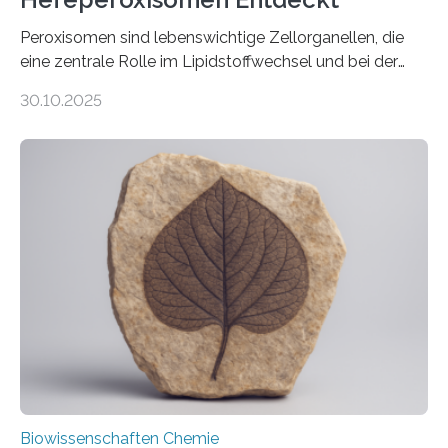
Peroxisomen sind lebenswichtige Zellorganellen, die
eine zentrale Rolle im Lipidstoffwechsel und bei der
Entgiftung von Zellen spielen. Damit sie ihre Aufgaben
30.10.2025
erfüllen können, müssen zahlreiche Enzyme präzise in
ihr Inneres transportiert werden. Ein Forschungsteam
der Ruhr-Universität Bochum um Prof. Dr. Ralf Erdmann
und Dr. Ismaila Francis Yusuf hat nun einen bislang
unbekannten Qualitätskontrollmechanismus des
peroxisomalen Proteintransports in der Bäckerhefe
Saccharomyces cerevisiae entdeckt, der für die
Funktionsfähigkeit der Organellen entscheidend ist. Die
Studie wurde am 28. Oktober 2025 in der
Fachzeitschrift…
Biowissenschaften Chemie