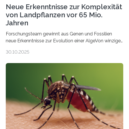
Neue Erkenntnisse zur Komplexität
von Landpflanzen vor 65 Mio.
Jahren
Forschungsteam gewinnt aus Genen und Fossilien
neue Erkenntnisse zur Evolution einer AlgeVon winzigen
Moosen über filigrane Farne bis zu riesigen Bäumen –
30.10.2025
Landpflanzen zählen zu den komplexesten
fotosynthetischen Organismen der Erde. Ihre
Geschichte beginnt jedoch eher unscheinbar: bei
Grünalgen, die vor Hunderten von Millionen Jahren
lebten. Unter den Vorfahren sticht eine Gruppe heraus,
die noch heute in der Natur vorkommt: die
Süßwasseralge Coleochaetophyceae. Einige Arten
dieser Gruppe bilden aus Zellfäden dichte Geflechte
mit scheibenförmiger Gestalt. Was auffällig ist: Die
nächsten…