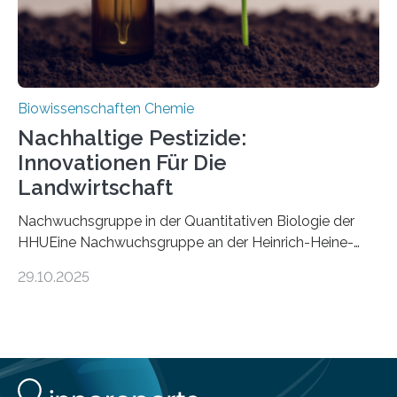
Biowissenschaften Chemie
Nachhaltige Pestizide:
Innovationen Für Die
Landwirtschaft
Nachwuchsgruppe in der Quantitativen Biologie der
HHUEine Nachwuchsgruppe an der Heinrich-Heine-
Universität Düsseldorf (HHU) wird in den kommenden
29.10.2025
fünf Jahren erforschen, wie Bakterien auf
biotechnologischem Weg ein ökologisch verträgliches
Pestizid erzeugen können. Der Wirkstoff stammt dabei
ursprünglich aus einer Pflanze, der Dalmatinischen
Insektenblume. Das Bundesministerium für Forschung,
Technologie und Raumfahrt (BMFTR) fördert das