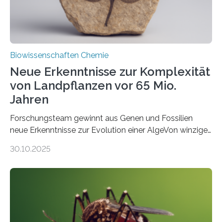
Biowissenschaften Chemie
Neue Erkenntnisse zur Komplexität
von Landpflanzen vor 65 Mio.
Jahren
Forschungsteam gewinnt aus Genen und Fossilien
neue Erkenntnisse zur Evolution einer AlgeVon winzigen
Moosen über filigrane Farne bis zu riesigen Bäumen –
30.10.2025
Landpflanzen zählen zu den komplexesten
fotosynthetischen Organismen der Erde. Ihre
Geschichte beginnt jedoch eher unscheinbar: bei
Grünalgen, die vor Hunderten von Millionen Jahren
lebten. Unter den Vorfahren sticht eine Gruppe heraus,
die noch heute in der Natur vorkommt: die