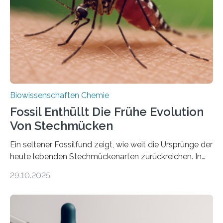
Süßwasseralge Coleochaetophyceae. Einige Arten
dieser Gruppe bilden aus Zellfäden dichte Geflechte
mit scheibenförmiger Gestalt. Was auffällig ist: Die
nächsten…
Biowissenschaften Chemie
Fossil Enthüllt Die Frühe Evolution
Von Stechmücken
Ein seltener Fossilfund zeigt, wie weit die Ursprünge der
heute lebenden Stechmückenarten zurückreichen. In
99 Millionen Jahre altem Bernstein entdeckten LMU-
29.10.2025
Forschende die bisher älteste bekannte Stechmücken-
Larve. Das kreidezeitliche Fossil stammt aus der
Region Kachin in Myanmar und hat sich in
ausgezeichnetem Zustand erhalten. Es konnte als neue