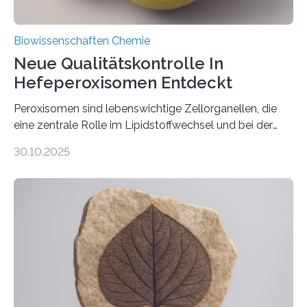
Biowissenschaften Chemie
Neue Qualitätskontrolle In
Hefeperoxisomen Entdeckt
Peroxisomen sind lebenswichtige Zellorganellen, die
eine zentrale Rolle im Lipidstoffwechsel und bei der
Entgiftung von Zellen spielen. Damit sie ihre Aufgaben
30.10.2025
erfüllen können, müssen zahlreiche Enzyme präzise in
ihr Inneres transportiert werden. Ein Forschungsteam
der Ruhr-Universität Bochum um Prof. Dr. Ralf Erdmann
und Dr. Ismaila Francis Yusuf hat nun einen bislang
unbekannten Qualitätskontrollmechanismus des
peroxisomalen Proteintransports in der Bäckerhefe
Saccharomyces cerevisiae entdeckt, der für die
Funktionsfähigkeit der Organellen entscheidend ist. Die
Studie wurde am 28. Oktober 2025 in der
Fachzeitschrift…