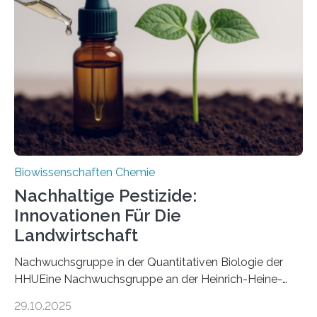
Art einer neuen Gattung beschrieben werden und trägt
nun den Namen Cretosabethes primaevus. Dieser erste
fossile Nachweis einer Stechmückenlarve in Bernstein
stellt gleichzeitig den ersten Fossilfund einer
Mückenlarve aus dem Mesozoikum dar, denn…
Biowissenschaften Chemie
Nachhaltige Pestizide:
Innovationen Für Die
Landwirtschaft
Nachwuchsgruppe in der Quantitativen Biologie der
HHUEine Nachwuchsgruppe an der Heinrich-Heine-
Universität Düsseldorf (HHU) wird in den kommenden
29.10.2025
fünf Jahren erforschen, wie Bakterien auf