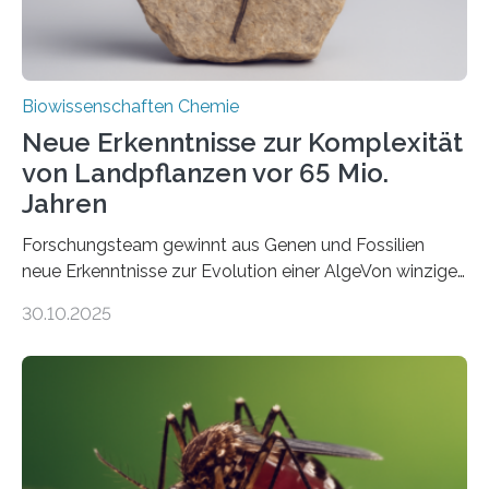
Biowissenschaften Chemie
Neue Erkenntnisse zur Komplexität
von Landpflanzen vor 65 Mio.
Jahren
Forschungsteam gewinnt aus Genen und Fossilien
neue Erkenntnisse zur Evolution einer AlgeVon winzigen
Moosen über filigrane Farne bis zu riesigen Bäumen –
30.10.2025
Landpflanzen zählen zu den komplexesten
fotosynthetischen Organismen der Erde. Ihre
Geschichte beginnt jedoch eher unscheinbar: bei
Grünalgen, die vor Hunderten von Millionen Jahren
lebten. Unter den Vorfahren sticht eine Gruppe heraus,
die noch heute in der Natur vorkommt: die
Süßwasseralge Coleochaetophyceae. Einige Arten