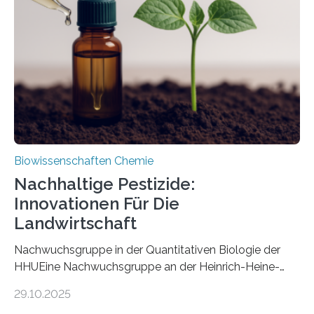
nun den Namen Cretosabethes primaevus. Dieser erste
fossile Nachweis einer Stechmückenlarve in Bernstein
stellt gleichzeitig den ersten Fossilfund einer
Mückenlarve aus dem Mesozoikum dar, denn…
Biowissenschaften Chemie
Nachhaltige Pestizide:
Innovationen Für Die
Landwirtschaft
Nachwuchsgruppe in der Quantitativen Biologie der
HHUEine Nachwuchsgruppe an der Heinrich-Heine-
Universität Düsseldorf (HHU) wird in den kommenden
29.10.2025
fünf Jahren erforschen, wie Bakterien auf