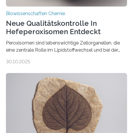
Biowissenschaften Chemie
Neue Qualitätskontrolle In
Hefeperoxisomen Entdeckt
Peroxisomen sind lebenswichtige Zellorganellen, die
eine zentrale Rolle im Lipidstoffwechsel und bei der
Entgiftung von Zellen spielen. Damit sie ihre Aufgaben
30.10.2025
erfüllen können, müssen zahlreiche Enzyme präzise in
ihr Inneres transportiert werden. Ein Forschungsteam
der Ruhr-Universität Bochum um Prof. Dr. Ralf Erdmann
und Dr. Ismaila Francis Yusuf hat nun einen bislang
unbekannten Qualitätskontrollmechanismus des
peroxisomalen Proteintransports in der Bäckerhefe
Saccharomyces cerevisiae entdeckt, der für die
Funktionsfähigkeit der Organellen entscheidend ist. Die
Studie wurde am 28. Oktober 2025 in der
Fachzeitschrift…