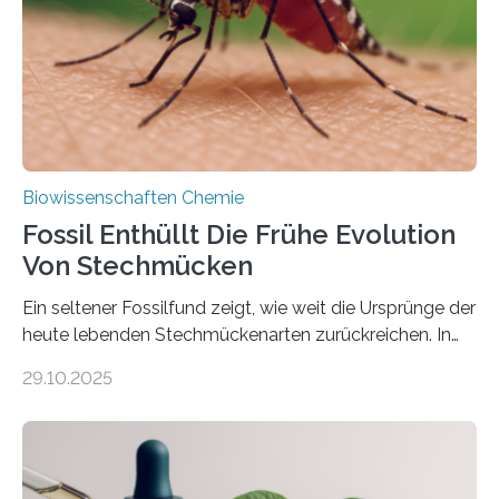
dieser Gruppe bilden aus Zellfäden dichte Geflechte
mit scheibenförmiger Gestalt. Was auffällig ist: Die
nächsten…
Biowissenschaften Chemie
Fossil Enthüllt Die Frühe Evolution
Von Stechmücken
Ein seltener Fossilfund zeigt, wie weit die Ursprünge der
heute lebenden Stechmückenarten zurückreichen. In
99 Millionen Jahre altem Bernstein entdeckten LMU-
29.10.2025
Forschende die bisher älteste bekannte Stechmücken-
Larve. Das kreidezeitliche Fossil stammt aus der
Region Kachin in Myanmar und hat sich in
ausgezeichnetem Zustand erhalten. Es konnte als neue
Art einer neuen Gattung beschrieben werden und trägt