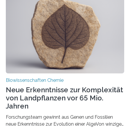
und Dr. Ismaila Francis Yusuf hat nun einen bislang
unbekannten Qualitätskontrollmechanismus des
peroxisomalen Proteintransports in der Bäckerhefe
Saccharomyces cerevisiae entdeckt, der für die
Funktionsfähigkeit der Organellen entscheidend ist. Die
Studie wurde am 28. Oktober 2025 in der
Fachzeitschrift…
Biowissenschaften Chemie
Neue Erkenntnisse zur Komplexität
von Landpflanzen vor 65 Mio.
Jahren
Forschungsteam gewinnt aus Genen und Fossilien
neue Erkenntnisse zur Evolution einer AlgeVon winzigen