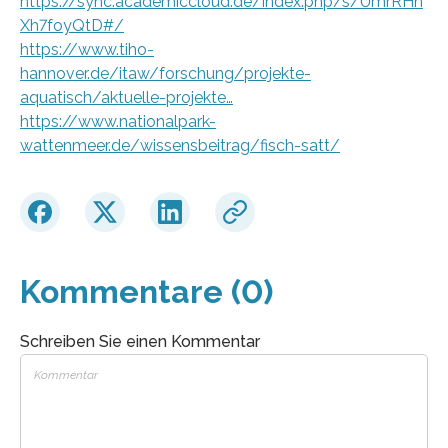
https://sync.academiccloud.de/index.php/s/0mrRHn
Xh7foyQtD#/
https://www.tiho-
hannover.de/itaw/forschung/projekte-
aquatisch/aktuelle-projekte…
https://www.nationalpark-
wattenmeer.de/wissensbeitrag/fisch-satt/
Kommentare (0)
Schreiben Sie einen Kommentar