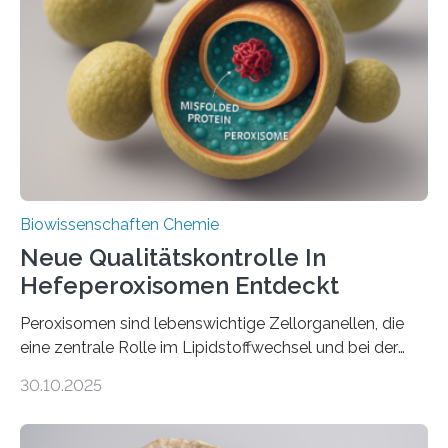
Biowissenschaften Chemie
Neue Qualitätskontrolle In
Hefeperoxisomen Entdeckt
Peroxisomen sind lebenswichtige Zellorganellen, die
eine zentrale Rolle im Lipidstoffwechsel und bei der
Entgiftung von Zellen spielen. Damit sie ihre Aufgaben
30.10.2025
erfüllen können, müssen zahlreiche Enzyme präzise in
ihr Inneres transportiert werden. Ein Forschungsteam
der Ruhr-Universität Bochum um Prof. Dr. Ralf Erdmann