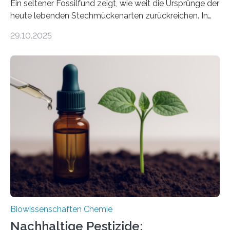
Ein seltener Fossilfund zeigt, wie weit die Ursprünge der
heute lebenden Stechmückenarten zurückreichen. In
99 Millionen Jahre altem Bernstein entdeckten LMU-
29.10.2025
Forschende die bisher älteste bekannte Stechmücken-
Larve. Das kreidezeitliche Fossil stammt aus der
Region Kachin in Myanmar und hat sich in
ausgezeichnetem Zustand erhalten. Es konnte als neue
Art einer neuen Gattung beschrieben werden und trägt
nun den Namen Cretosabethes primaevus. Dieser erste
fossile Nachweis einer Stechmückenlarve in Bernstein
stellt gleichzeitig den ersten Fossilfund einer
Mückenlarve aus dem Mesozoikum dar, denn…
Biowissenschaften Chemie
Nachhaltige Pestizide: