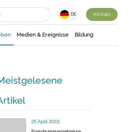
 Leben
Medien & Ereignisse
Interdisziplinäre Forschung
Veranstaltungsnachrichten
n Chemie
Gesellschaftswissenschaften
Kontakt
DE
eben
Medien & Ereignisse
Bildung
Meistgelesene
Artikel
25 April 2001
Forschungsergebnisse