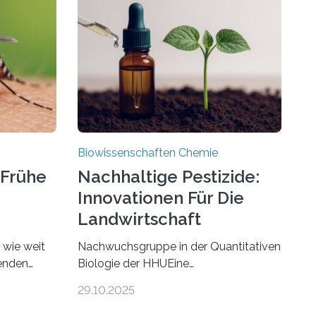
Biowissenschaften Chemie
 Frühe
Nachhaltige Pestizide:
Innovationen Für Die
Landwirtschaft
, wie weit
Nachwuchsgruppe in der Quantitativen
benden
Biologie der HHUEine
chen. In
Nachwuchsgruppe an der Heinrich-
29.10.2025
nstein
Heine-Universität Düsseldorf (HHU)
e die
wird in den kommenden fünf Jahren