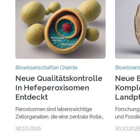
Biowissenschaften Chemie
Biowissen
Neue Qualitätskontrolle
Neue E
In Hefeperoxisomen
Komple
Entdeckt
Landpf
Jahren
Peroxisomen sind lebenswichtige
Forschung
Zellorganellen, die eine zentrale Rolle
und Fossil
im Lipidstoffwechsel und bei der
Evolution 
30.10.2025
30.10.202
Entgiftung von Zellen spielen. Damit
Moosen übe
sie ihre Aufgaben erfüllen können,
riesigen 