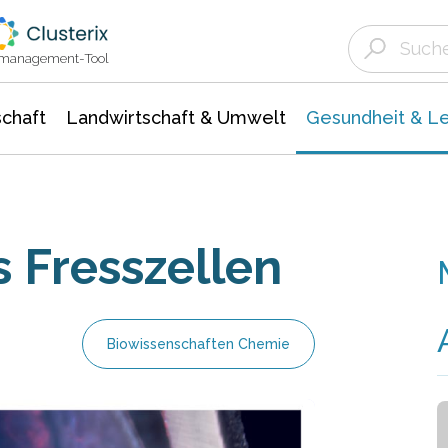
Landwirtschaft & Umwelt
Gesundheit &
Agrar- Forstwissenschaften
Biowissenschafte
Unternehmensmeldungen
Ökologie Umwelt- Naturschutz
ktmanagement-Tool
chaft
Landwirtschaft & Umwelt
Gesundheit & L
 Fresszellen
Biowissenschaften Chemie