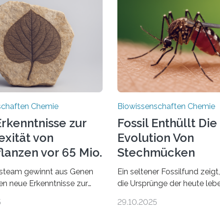
schaften Chemie
Biowissenschaften Chemie
rkenntnisse zur
Fossil Enthüllt Die
xität von
Evolution Von
lanzen vor 65 Mio.
Stechmücken
steam gewinnt aus Genen
Ein seltener Fossilfund zeigt
ien neue Erkenntnisse zur
die Ursprünge der heute le
einer AlgeVon winzigen
Stechmückenarten zurückrei
5
29.10.2025
r filigrane Farne bis zu
99 Millionen Jahre altem Ber
Bäumen – Landpflanzen
entdeckten LMU-Forschend