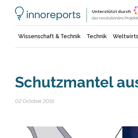
Wissenschaft & Technik
Informationstechnologie
Energie & Elektrotechnik
Unterstützt durch
das revolutionäre Proje
Wissenschaft & Technik
Technik
Weltwirts
Schutzmantel aus
02 October 2019