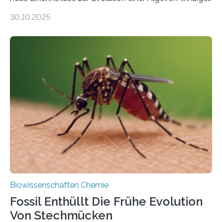
Moosen über filigrane Farne bis zu riesigen Bäumen –
30.10.2025
Landpflanzen zählen zu den komplexesten
fotosynthetischen Organismen der Erde. Ihre
Geschichte beginnt jedoch eher unscheinbar: bei
Grünalgen, die vor Hunderten von Millionen Jahren
lebten. Unter den Vorfahren sticht eine Gruppe heraus,
die noch heute in der Natur vorkommt: die
Süßwasseralge Coleochaetophyceae. Einige Arten
dieser Gruppe bilden aus Zellfäden dichte Geflechte
mit scheibenförmiger Gestalt. Was auffällig ist: Die
nächsten…
Biowissenschaften Chemie
Fossil Enthüllt Die Frühe Evolution
Von Stechmücken