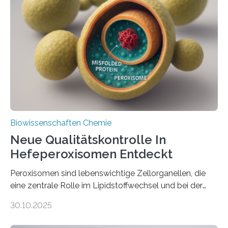
Biowissenschaften Chemie
Neue Qualitätskontrolle In
Hefeperoxisomen Entdeckt
Peroxisomen sind lebenswichtige Zellorganellen, die
eine zentrale Rolle im Lipidstoffwechsel und bei der
Entgiftung von Zellen spielen. Damit sie ihre Aufgaben
30.10.2025
erfüllen können, müssen zahlreiche Enzyme präzise in
ihr Inneres transportiert werden. Ein Forschungsteam