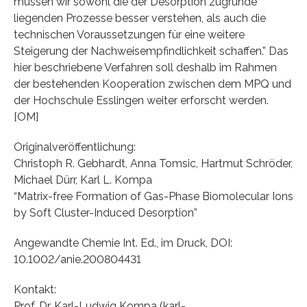
müssen wir sowohl die der Desorption zugrunde
liegenden Prozesse besser verstehen, als auch die
technischen Voraussetzungen für eine weitere
Steigerung der Nachweisempfindlichkeit schaffen.” Das
hier beschriebene Verfahren soll deshalb im Rahmen
der bestehenden Kooperation zwischen dem MPQ und
der Hochschule Esslingen weiter erforscht werden.
[OM]
Originalveröffentlichung:
Christoph R. Gebhardt, Anna Tomsic, Hartmut Schröder,
Michael Dürr, Karl L. Kompa
“Matrix-free Formation of Gas-Phase Biomolecular Ions
by Soft Cluster-Induced Desorption”
Angewandte Chemie Int. Ed., im Druck, DOI:
10.1002/anie.200804431
Kontakt:
Prof. Dr. Karl-Ludwig Kompa (karl-