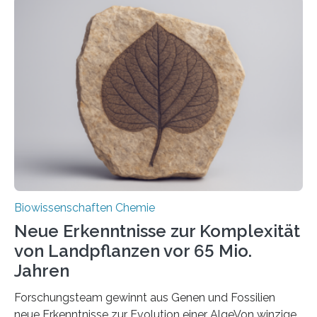
der Ruhr-Universität Bochum um Prof. Dr. Ralf Erdmann
und Dr. Ismaila Francis Yusuf hat nun einen bislang
unbekannten Qualitätskontrollmechanismus des
peroxisomalen Proteintransports in der Bäckerhefe
Saccharomyces cerevisiae entdeckt, der für die
Funktionsfähigkeit der Organellen entscheidend ist. Die
Studie wurde am 28. Oktober 2025 in der
Fachzeitschrift…
Biowissenschaften Chemie
Neue Erkenntnisse zur Komplexität
von Landpflanzen vor 65 Mio.
Jahren
Forschungsteam gewinnt aus Genen und Fossilien
neue Erkenntnisse zur Evolution einer AlgeVon winzigen