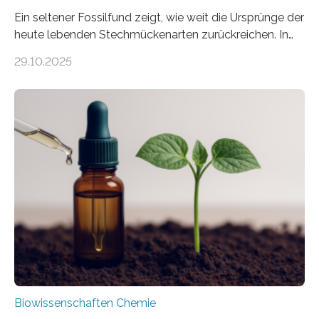
Ein seltener Fossilfund zeigt, wie weit die Ursprünge der
heute lebenden Stechmückenarten zurückreichen. In
99 Millionen Jahre altem Bernstein entdeckten LMU-
29.10.2025
Forschende die bisher älteste bekannte Stechmücken-
Larve. Das kreidezeitliche Fossil stammt aus der
Region Kachin in Myanmar und hat sich in
ausgezeichnetem Zustand erhalten. Es konnte als neue
Art einer neuen Gattung beschrieben werden und trägt
nun den Namen Cretosabethes primaevus. Dieser erste
fossile Nachweis einer Stechmückenlarve in Bernstein
stellt gleichzeitig den ersten Fossilfund einer
Mückenlarve aus dem Mesozoikum dar, denn…
Biowissenschaften Chemie