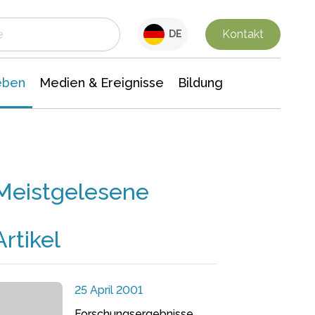
 Leben
Medien & Ereignisse
Interdisziplinäre Forschung
Veranstaltungsnachrichten
n Chemie
Gesellschaftswissenschaften
Kontakt
DE
eben
Medien & Ereignisse
Bildung
Meistgelesene
Artikel
25 April 2001
Forschungsergebnisse