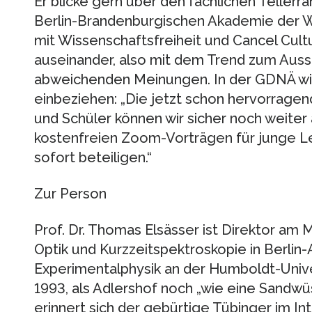
Er blicke gern über den fachlichen Tellerra
Berlin-Brandenburgischen Akademie der Wi
mit Wissenschaftsfreiheit und Cancel Cul
auseinander, also mit dem Trend zum Auss
abweichenden Meinungen. In der GDNÄ will
einbeziehen: „Die jetzt schon hervorrage
und Schüler können wir sicher noch weiter
kostenfreien Zoom-Vorträgen für junge Le
sofort beteiligen.“
Zur Person
Prof. Dr. Thomas Elsässer ist Direktor am M
Optik und Kurzzeitspektroskopie in Berlin-
Experimentalphysik an der Humboldt-Univer
1993, als Adlershof noch „wie eine Sandw
erinnert sich der gebürtige Tübinger im Int