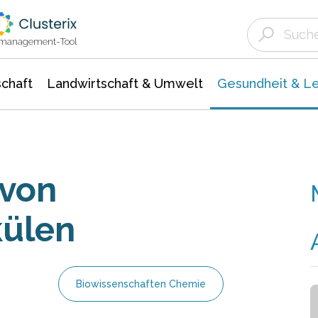
Landwirtschaft & Umwelt
Gesundheit &
Agrar- Forstwissenschaften
Biowissenschafte
Unternehmensmeldungen
Ökologie Umwelt- Naturschutz
ktmanagement-Tool
chaft
Landwirtschaft & Umwelt
Gesundheit & L
von
ülen
Biowissenschaften Chemie