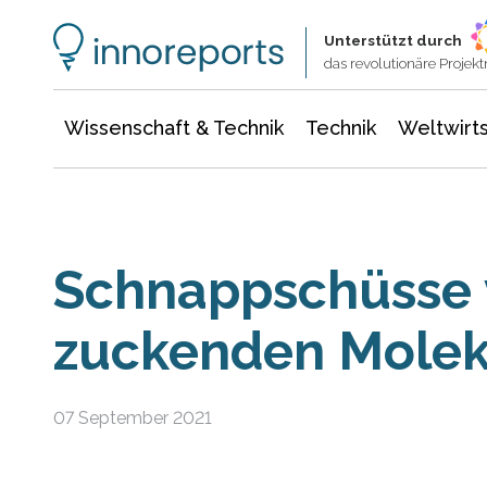
Wissenschaft & Technik
Informationstechnologie
Energie & Elektrotechnik
Unterstützt durch
das revolutionäre Proje
Wissenschaft & Technik
Technik
Weltwirts
Schnappschüsse 
zuckenden Molek
07 September 2021