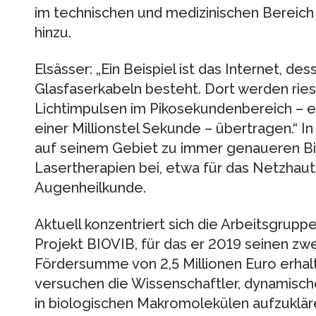
im technischen und medizinischen Bereic
hinzu.
Elsässer: „Ein Beispiel ist das Internet, d
Glasfaserkabeln besteht. Dort werden ri
Lichtimpulsen im Pikosekundenbereich – ein
einer Millionstel Sekunde – übertragen.“ I
auf seinem Gebiet zu immer genaueren B
Lasertherapien bei, etwa für das Netzhaut
Augenheilkunde.
Aktuell konzentriert sich die Arbeitsgrup
Projekt BIOVIB, für das er 2019 seinen zw
Fördersumme von 2,5 Millionen Euro erha
versuchen die Wissenschaftler, dynamisc
in biologischen Makromolekülen aufzukläre