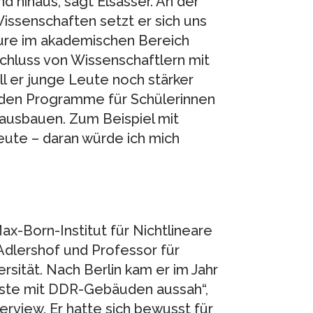
nd hinaus, sagt Elsässer. An der
ssenschaften setzt er sich uns
ture im akademischen Bereich
chluss von Wissenschaftlern mit
 er junge Leute noch stärker
nden Programme für Schülerinnen
 ausbauen. Zum Beispiel mit
ute – daran würde ich mich
ax-Born-Institut für Nichtlineare
Adlershof und Professor für
sität. Nach Berlin kam er im Jahr
üste mit DDR-Gebäuden aussah“,
erview. Er hatte sich bewusst für