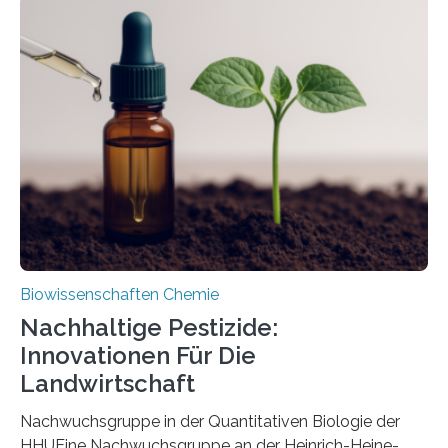
Region Kachin in Myanmar und hat sich in
ausgezeichnetem Zustand erhalten. Es konnte als neue
Art einer neuen Gattung beschrieben werden und trägt
nun den Namen Cretosabethes primaevus. Dieser erste
fossile Nachweis einer Stechmückenlarve in Bernstein
stellt gleichzeitig den ersten Fossilfund einer
Mückenlarve aus dem Mesozoikum dar, denn…
Biowissenschaften Chemie
Nachhaltige Pestizide:
Innovationen Für Die
Landwirtschaft
Nachwuchsgruppe in der Quantitativen Biologie der
HHUEine Nachwuchsgruppe an der Heinrich-Heine-