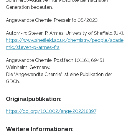
Schmieröl-Additiven für Motoröle der nächsten
Generation bedeuten.
Angewandte Chemie: Presseinfo 05/2023
Autor/-in: Steven P. Armes, University of Sheffield (UK),
https://www.sheffield.ac.uk/chemistry/people/acade
mic/steven-p-armes-frs
Angewandte Chemie, Postfach 101161, 69451
Weinheim, Germany.
Die “Angewandte Chemie” ist eine Publikation der
GDCh.
Originalpublikation:
https://doi.org/10.1002/ange.202218397
Weitere Informationen: