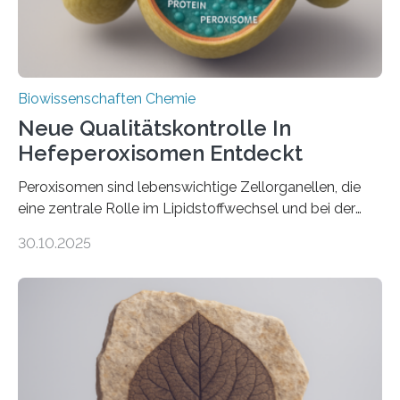
Biowissenschaften Chemie
Neue Qualitätskontrolle In
Hefeperoxisomen Entdeckt
Peroxisomen sind lebenswichtige Zellorganellen, die
eine zentrale Rolle im Lipidstoffwechsel und bei der
Entgiftung von Zellen spielen. Damit sie ihre Aufgaben
30.10.2025
erfüllen können, müssen zahlreiche Enzyme präzise in
ihr Inneres transportiert werden. Ein Forschungsteam
der Ruhr-Universität Bochum um Prof. Dr. Ralf Erdmann
und Dr. Ismaila Francis Yusuf hat nun einen bislang
unbekannten Qualitätskontrollmechanismus des
peroxisomalen Proteintransports in der Bäckerhefe
Saccharomyces cerevisiae entdeckt, der für die