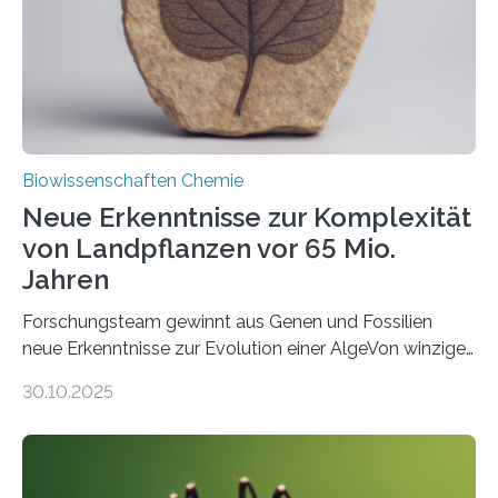
Funktionsfähigkeit der Organellen entscheidend ist. Die
Studie wurde am 28. Oktober 2025 in der
Fachzeitschrift…
Biowissenschaften Chemie
Neue Erkenntnisse zur Komplexität
von Landpflanzen vor 65 Mio.
Jahren
Forschungsteam gewinnt aus Genen und Fossilien
neue Erkenntnisse zur Evolution einer AlgeVon winzigen
Moosen über filigrane Farne bis zu riesigen Bäumen –
30.10.2025
Landpflanzen zählen zu den komplexesten
fotosynthetischen Organismen der Erde. Ihre
Geschichte beginnt jedoch eher unscheinbar: bei
Grünalgen, die vor Hunderten von Millionen Jahren