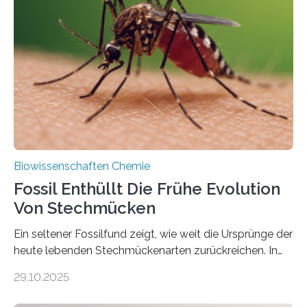
lebten. Unter den Vorfahren sticht eine Gruppe heraus,
die noch heute in der Natur vorkommt: die
Süßwasseralge Coleochaetophyceae. Einige Arten
dieser Gruppe bilden aus Zellfäden dichte Geflechte
mit scheibenförmiger Gestalt. Was auffällig ist: Die
nächsten…
Biowissenschaften Chemie
Fossil Enthüllt Die Frühe Evolution
Von Stechmücken
Ein seltener Fossilfund zeigt, wie weit die Ursprünge der
heute lebenden Stechmückenarten zurückreichen. In
99 Millionen Jahre altem Bernstein entdeckten LMU-
29.10.2025
Forschende die bisher älteste bekannte Stechmücken-
Larve. Das kreidezeitliche Fossil stammt aus der