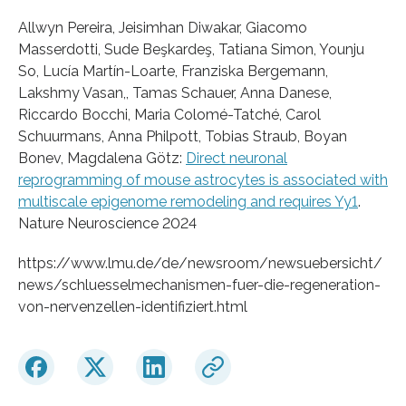
Allwyn Pereira, Jeisimhan Diwakar, Giacomo
Masserdotti, Sude Beşkardeş, Tatiana Simon, Younju
So, Lucía Martín-Loarte, Franziska Bergemann,
Lakshmy Vasan,, Tamas Schauer, Anna Danese,
Riccardo Bocchi, Maria Colomé-Tatché, Carol
Schuurmans, Anna Philpott, Tobias Straub, Boyan
Bonev, Magdalena Götz:
Direct neuronal
reprogramming of mouse astrocytes is associated with
multiscale epigenome remodeling and requires Yy1
.
Nature Neuroscience 2024
https://www.lmu.de/de/newsroom/newsuebersicht/
news/schluesselmechanismen-fuer-die-regeneration-
von-nervenzellen-identifiziert.html