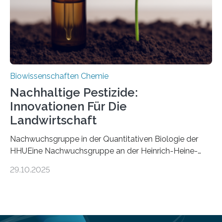
Mückenlarve aus dem Mesozoikum dar, denn…
Biowissenschaften Chemie
Nachhaltige Pestizide:
Innovationen Für Die
Landwirtschaft
Nachwuchsgruppe in der Quantitativen Biologie der
HHUEine Nachwuchsgruppe an der Heinrich-Heine-
Universität Düsseldorf (HHU) wird in den kommenden
29.10.2025
fünf Jahren erforschen, wie Bakterien auf
biotechnologischem Weg ein ökologisch verträgliches
Pestizid erzeugen können. Der Wirkstoff stammt dabei
ursprünglich aus einer Pflanze, der Dalmatinischen