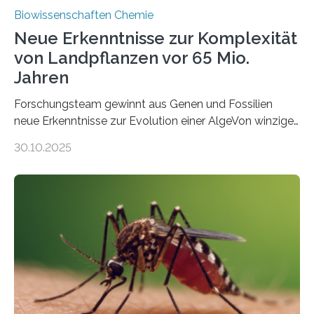
Biowissenschaften Chemie
Neue Erkenntnisse zur Komplexität
von Landpflanzen vor 65 Mio.
Jahren
Forschungsteam gewinnt aus Genen und Fossilien
neue Erkenntnisse zur Evolution einer AlgeVon winzigen
Moosen über filigrane Farne bis zu riesigen Bäumen –
30.10.2025
Landpflanzen zählen zu den komplexesten
fotosynthetischen Organismen der Erde. Ihre
Geschichte beginnt jedoch eher unscheinbar: bei
Grünalgen, die vor Hunderten von Millionen Jahren
lebten. Unter den Vorfahren sticht eine Gruppe heraus,
die noch heute in der Natur vorkommt: die
Süßwasseralge Coleochaetophyceae. Einige Arten
dieser Gruppe bilden aus Zellfäden dichte Geflechte
mit scheibenförmiger Gestalt. Was auffällig ist: Die
nächsten…