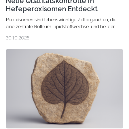
Neue Qualitätskontrolle In
Hefeperoxisomen Entdeckt
Peroxisomen sind lebenswichtige Zellorganellen, die
eine zentrale Rolle im Lipidstoffwechsel und bei der
Entgiftung von Zellen spielen. Damit sie ihre Aufgaben
30.10.2025
erfüllen können, müssen zahlreiche Enzyme präzise in
ihr Inneres transportiert werden. Ein Forschungsteam
der Ruhr-Universität Bochum um Prof. Dr. Ralf Erdmann
und Dr. Ismaila Francis Yusuf hat nun einen bislang
unbekannten Qualitätskontrollmechanismus des
peroxisomalen Proteintransports in der Bäckerhefe
Saccharomyces cerevisiae entdeckt, der für die
Funktionsfähigkeit der Organellen entscheidend ist. Die
Studie wurde am 28. Oktober 2025 in der
Fachzeitschrift…