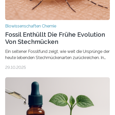
Biowissenschaften Chemie
Fossil Enthüllt Die Frühe Evolution
Von Stechmücken
Ein seltener Fossilfund zeigt, wie weit die Ursprünge der
heute lebenden Stechmückenarten zurückreichen. In
99 Millionen Jahre altem Bernstein entdeckten LMU-
29.10.2025
Forschende die bisher älteste bekannte Stechmücken-
Larve. Das kreidezeitliche Fossil stammt aus der
Region Kachin in Myanmar und hat sich in
ausgezeichnetem Zustand erhalten. Es konnte als neue
Art einer neuen Gattung beschrieben werden und trägt
nun den Namen Cretosabethes primaevus. Dieser erste
fossile Nachweis einer Stechmückenlarve in Bernstein
stellt gleichzeitig den ersten Fossilfund einer