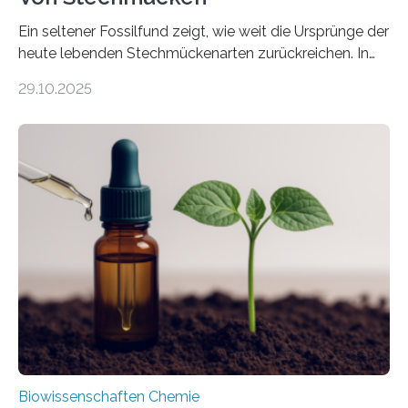
Ein seltener Fossilfund zeigt, wie weit die Ursprünge der
heute lebenden Stechmückenarten zurückreichen. In
99 Millionen Jahre altem Bernstein entdeckten LMU-
29.10.2025
Forschende die bisher älteste bekannte Stechmücken-
Larve. Das kreidezeitliche Fossil stammt aus der
Region Kachin in Myanmar und hat sich in
ausgezeichnetem Zustand erhalten. Es konnte als neue
Art einer neuen Gattung beschrieben werden und trägt
nun den Namen Cretosabethes primaevus. Dieser erste
fossile Nachweis einer Stechmückenlarve in Bernstein
stellt gleichzeitig den ersten Fossilfund einer
Mückenlarve aus dem Mesozoikum dar, denn…
Biowissenschaften Chemie