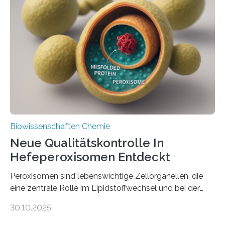
Biowissenschaften Chemie
Neue Qualitätskontrolle In
Hefeperoxisomen Entdeckt
Peroxisomen sind lebenswichtige Zellorganellen, die
eine zentrale Rolle im Lipidstoffwechsel und bei der
Entgiftung von Zellen spielen. Damit sie ihre Aufgaben
30.10.2025
erfüllen können, müssen zahlreiche Enzyme präzise in
ihr Inneres transportiert werden. Ein Forschungsteam