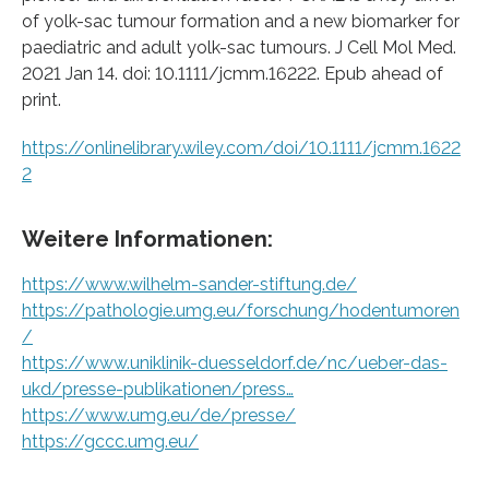
of yolk-sac tumour formation and a new biomarker for
paediatric and adult yolk-sac tumours. J Cell Mol Med.
2021 Jan 14. doi: 10.1111/jcmm.16222. Epub ahead of
print.
https://onlinelibrary.wiley.com/doi/10.1111/jcmm.1622
2
Weitere Informationen:
https://www.wilhelm-sander-stiftung.de/
https://pathologie.umg.eu/forschung/hodentumoren
/
https://www.uniklinik-duesseldorf.de/nc/ueber-das-
ukd/presse-publikationen/press…
https://www.umg.eu/de/presse/
https://gccc.umg.eu/