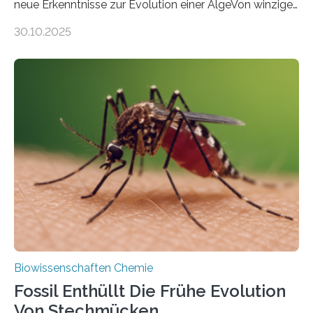
neue Erkenntnisse zur Evolution einer AlgeVon winzigen
Moosen über filigrane Farne bis zu riesigen Bäumen –
30.10.2025
Landpflanzen zählen zu den komplexesten
fotosynthetischen Organismen der Erde. Ihre
Geschichte beginnt jedoch eher unscheinbar: bei
Grünalgen, die vor Hunderten von Millionen Jahren
lebten. Unter den Vorfahren sticht eine Gruppe heraus,
die noch heute in der Natur vorkommt: die
Süßwasseralge Coleochaetophyceae. Einige Arten
dieser Gruppe bilden aus Zellfäden dichte Geflechte
mit scheibenförmiger Gestalt. Was auffällig ist: Die
nächsten…
Biowissenschaften Chemie
Fossil Enthüllt Die Frühe Evolution
Von Stechmücken