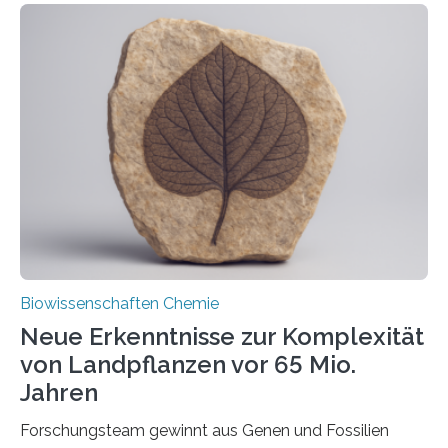
der Ruhr-Universität Bochum um Prof. Dr. Ralf Erdmann
und Dr. Ismaila Francis Yusuf hat nun einen bislang
unbekannten Qualitätskontrollmechanismus des
peroxisomalen Proteintransports in der Bäckerhefe
Saccharomyces cerevisiae entdeckt, der für die
Funktionsfähigkeit der Organellen entscheidend ist. Die
Studie wurde am 28. Oktober 2025 in der
Fachzeitschrift…
Biowissenschaften Chemie
Neue Erkenntnisse zur Komplexität
von Landpflanzen vor 65 Mio.
Jahren
Forschungsteam gewinnt aus Genen und Fossilien