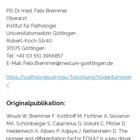
PD Dr. med. Felix Bremmer
Oberarzt
Institut für Pathologie
Universitätsmedizin Göttingen
Robert-Koch-Str.40
37075 Göttingen
Tel.: +49 (0) 551 3966857
E-Mail: Felix.Bremmer@med.uni-goettingen.de
https://pathologie.umg.eu/forschung/hodentumoren
/
Originalpublikation:
Wruck W, Bremmer F, Kotthoff M, Fichtner A, Skowron
MA, Schönberger S, Calaminus G, Vokuhl C, Pfister D,
Heidenreich A, Albers P, Adjaye J, Nettersheim D. The
pioneer and differentiation factor FOXA2 is a key driver