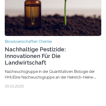
stellt gleichzeitig den ersten Fossilfund einer
Mückenlarve aus dem Mesozoikum dar, denn…
Biowissenschaften Chemie
Nachhaltige Pestizide:
Innovationen Für Die
Landwirtschaft
Nachwuchsgruppe in der Quantitativen Biologie der
HHUEine Nachwuchsgruppe an der Heinrich-Heine-
Universität Düsseldorf (HHU) wird in den kommenden
29.10.2025
fünf Jahren erforschen, wie Bakterien auf
biotechnologischem Weg ein ökologisch verträgliches
Pestizid erzeugen können. Der Wirkstoff stammt dabei
ursprünglich aus einer Pflanze, der Dalmatinischen