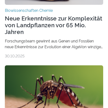
Biowissenschaften Chemie
Neue Erkenntnisse zur Komplexität
von Landpflanzen vor 65 Mio.
Jahren
Forschungsteam gewinnt aus Genen und Fossilien
neue Erkenntnisse zur Evolution einer AlgeVon winzigen
Moosen über filigrane Farne bis zu riesigen Bäumen –
30.10.2025
Landpflanzen zählen zu den komplexesten
fotosynthetischen Organismen der Erde. Ihre
Geschichte beginnt jedoch eher unscheinbar: bei
Grünalgen, die vor Hunderten von Millionen Jahren
lebten. Unter den Vorfahren sticht eine Gruppe heraus,
die noch heute in der Natur vorkommt: die
Süßwasseralge Coleochaetophyceae. Einige Arten
dieser Gruppe bilden aus Zellfäden dichte Geflechte
mit scheibenförmiger Gestalt. Was auffällig ist: Die