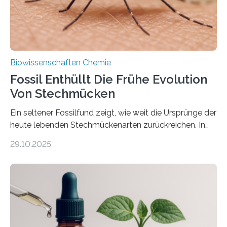
nächsten…
Biowissenschaften Chemie
Fossil Enthüllt Die Frühe Evolution
Von Stechmücken
Ein seltener Fossilfund zeigt, wie weit die Ursprünge der
heute lebenden Stechmückenarten zurückreichen. In
99 Millionen Jahre altem Bernstein entdeckten LMU-
29.10.2025
Forschende die bisher älteste bekannte Stechmücken-
Larve. Das kreidezeitliche Fossil stammt aus der
Region Kachin in Myanmar und hat sich in
ausgezeichnetem Zustand erhalten. Es konnte als neue
Art einer neuen Gattung beschrieben werden und trägt
nun den Namen Cretosabethes primaevus. Dieser erste
fossile Nachweis einer Stechmückenlarve in Bernstein