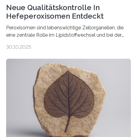
Neue Qualitätskontrolle In
Hefeperoxisomen Entdeckt
Peroxisomen sind lebenswichtige Zellorganellen, die
eine zentrale Rolle im Lipidstoffwechsel und bei der
Entgiftung von Zellen spielen. Damit sie ihre Aufgaben
30.10.2025
erfüllen können, müssen zahlreiche Enzyme präzise in
ihr Inneres transportiert werden. Ein Forschungsteam
der Ruhr-Universität Bochum um Prof. Dr. Ralf Erdmann
und Dr. Ismaila Francis Yusuf hat nun einen bislang
unbekannten Qualitätskontrollmechanismus des
peroxisomalen Proteintransports in der Bäckerhefe
Saccharomyces cerevisiae entdeckt, der für die
Funktionsfähigkeit der Organellen entscheidend ist. Die
Studie wurde am 28. Oktober 2025 in der
Fachzeitschrift…