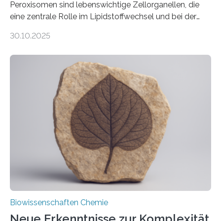
Peroxisomen sind lebenswichtige Zellorganellen, die
eine zentrale Rolle im Lipidstoffwechsel und bei der
Entgiftung von Zellen spielen. Damit sie ihre Aufgaben
30.10.2025
erfüllen können, müssen zahlreiche Enzyme präzise in
ihr Inneres transportiert werden. Ein Forschungsteam
der Ruhr-Universität Bochum um Prof. Dr. Ralf Erdmann
und Dr. Ismaila Francis Yusuf hat nun einen bislang
unbekannten Qualitätskontrollmechanismus des
peroxisomalen Proteintransports in der Bäckerhefe
Saccharomyces cerevisiae entdeckt, der für die
Funktionsfähigkeit der Organellen entscheidend ist. Die
Studie wurde am 28. Oktober 2025 in der
Fachzeitschrift…
Biowissenschaften Chemie
Neue Erkenntnisse zur Komplexität