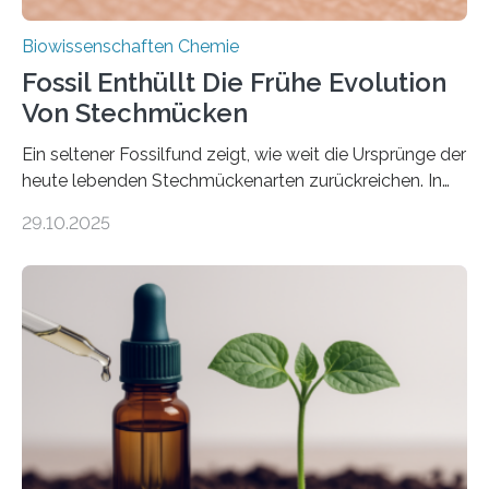
Biowissenschaften Chemie
Fossil Enthüllt Die Frühe Evolution
Von Stechmücken
Ein seltener Fossilfund zeigt, wie weit die Ursprünge der
heute lebenden Stechmückenarten zurückreichen. In
99 Millionen Jahre altem Bernstein entdeckten LMU-
29.10.2025
Forschende die bisher älteste bekannte Stechmücken-
Larve. Das kreidezeitliche Fossil stammt aus der
Region Kachin in Myanmar und hat sich in
ausgezeichnetem Zustand erhalten. Es konnte als neue
Art einer neuen Gattung beschrieben werden und trägt
nun den Namen Cretosabethes primaevus. Dieser erste
fossile Nachweis einer Stechmückenlarve in Bernstein
stellt gleichzeitig den ersten Fossilfund einer
Mückenlarve aus dem Mesozoikum dar, denn…