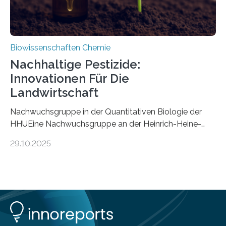
Biowissenschaften Chemie
Nachhaltige Pestizide:
Innovationen Für Die
Landwirtschaft
Nachwuchsgruppe in der Quantitativen Biologie der
HHUEine Nachwuchsgruppe an der Heinrich-Heine-
Universität Düsseldorf (HHU) wird in den kommenden
29.10.2025
fünf Jahren erforschen, wie Bakterien auf
biotechnologischem Weg ein ökologisch verträgliches
Pestizid erzeugen können. Der Wirkstoff stammt dabei
ursprünglich aus einer Pflanze, der Dalmatinischen
Insektenblume. Das Bundesministerium für Forschung,
Technologie und Raumfahrt (BMFTR) fördert das
Projekt im Rahmen der Nationalen