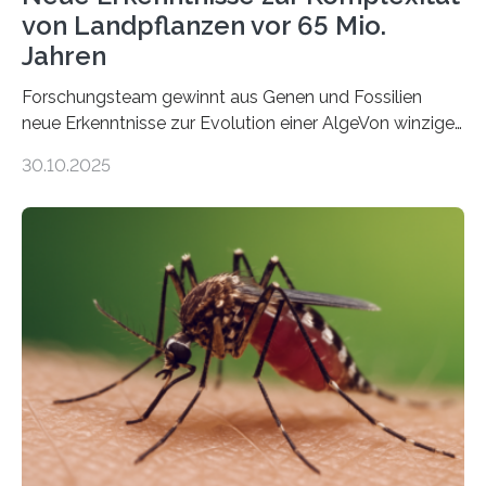
von Landpflanzen vor 65 Mio.
Jahren
Forschungsteam gewinnt aus Genen und Fossilien
neue Erkenntnisse zur Evolution einer AlgeVon winzigen
Moosen über filigrane Farne bis zu riesigen Bäumen –
30.10.2025
Landpflanzen zählen zu den komplexesten
fotosynthetischen Organismen der Erde. Ihre
Geschichte beginnt jedoch eher unscheinbar: bei
Grünalgen, die vor Hunderten von Millionen Jahren
lebten. Unter den Vorfahren sticht eine Gruppe heraus,
die noch heute in der Natur vorkommt: die
Süßwasseralge Coleochaetophyceae. Einige Arten
dieser Gruppe bilden aus Zellfäden dichte Geflechte
mit scheibenförmiger Gestalt. Was auffällig ist: Die
nächsten…