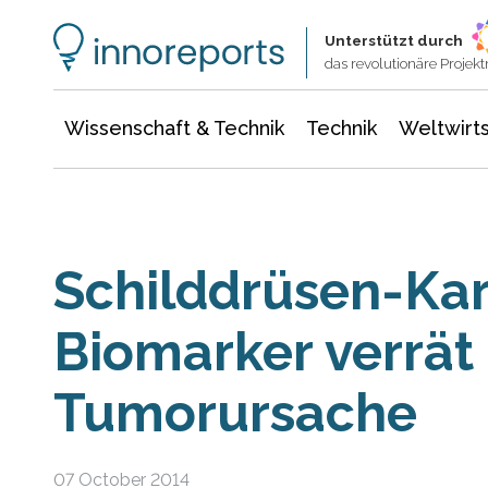
Wissenschaft & Technik
Informationstechnologie
Energie & Elektrotechnik
Unterstützt durch
das revolutionäre Proje
Wissenschaft & Technik
Technik
Weltwirts
Schilddrüsen-Ka
Biomarker verrät
Tumorursache
07 October 2014