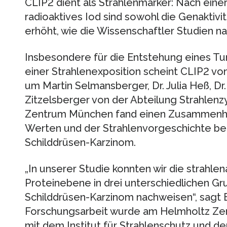
CLIP2 dient als Strahlenmarker: Nach eine
radioaktives Iod sind sowohl die Genaktivi
erhöht, wie die Wissenschaftler Studien n
Insbesondere für die Entstehung eines Tu
einer Strahlenexposition scheint CLIP2 v
um Martin Selmansberger, Dr. Julia Heß, Dr.
Zitzelsberger von der Abteilung Strahlen
Zentrum München fand einen Zusammenh
Werten und der Strahlenvorgeschichte bei
Schilddrüsen-Karzinom.
„In unserer Studie konnten wir die strahle
Proteinebene in drei unterschiedlichen Gr
Schilddrüsen-Karzinom nachweisen“, sagt 
Forschungsarbeit wurde am Helmholtz Ze
mit dem Institut für Strahlenschutz und de