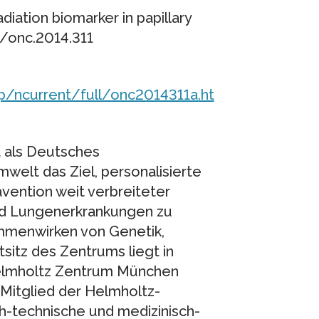
diation biomarker in papillary
8/onc.2014.311
/ncurrent/full/onc2014311a.ht
 als Deutsches
elt das Ziel, personalisierte
ävention weit verbreiteter
und Lungenerkrankungen zu
ammenwirken von Genetik,
sitz des Zentrums liegt in
elmholtz Zentrum München
 Mitglied der Helmholtz-
h-technische und medizinisch-