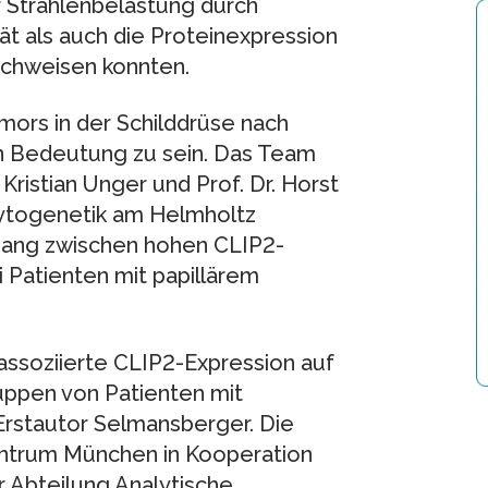
r Strahlenbelastung durch
tät als auch die Proteinexpression
achweisen konnten.
mors in der Schilddrüse nach
on Bedeutung zu sein. Das Team
 Kristian Unger und Prof. Dr. Horst
zytogenetik am Helmholtz
ang zwischen hohen CLIP2-
 Patienten mit papillärem
nassoziierte CLIP2-Expression auf
uppen von Patienten mit
Erstautor Selmansberger. Die
ntrum München in Kooperation
r Abteilung Analytische