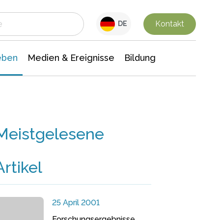
 Leben
Medien & Ereignisse
Interdisziplinäre Forschung
Veranstaltungsnachrichten
n Chemie
Gesellschaftswissenschaften
Kontakt
DE
eben
Medien & Ereignisse
Bildung
Meistgelesene
Artikel
25 April 2001
Forschungsergebnisse