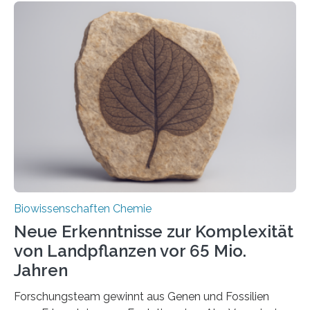
der Ruhr-Universität Bochum um Prof. Dr. Ralf Erdmann
und Dr. Ismaila Francis Yusuf hat nun einen bislang
unbekannten Qualitätskontrollmechanismus des
peroxisomalen Proteintransports in der Bäckerhefe
Saccharomyces cerevisiae entdeckt, der für die
Funktionsfähigkeit der Organellen entscheidend ist. Die
Studie wurde am 28. Oktober 2025 in der
Fachzeitschrift…
Biowissenschaften Chemie
Neue Erkenntnisse zur Komplexität
von Landpflanzen vor 65 Mio.
Jahren
Forschungsteam gewinnt aus Genen und Fossilien