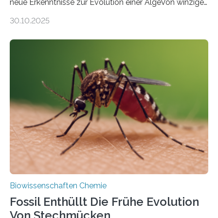
neue Erkenntnisse zur Evolution einer AlgeVon winzigen
Moosen über filigrane Farne bis zu riesigen Bäumen –
30.10.2025
Landpflanzen zählen zu den komplexesten
fotosynthetischen Organismen der Erde. Ihre
Geschichte beginnt jedoch eher unscheinbar: bei
Grünalgen, die vor Hunderten von Millionen Jahren
lebten. Unter den Vorfahren sticht eine Gruppe heraus,
die noch heute in der Natur vorkommt: die
Süßwasseralge Coleochaetophyceae. Einige Arten
dieser Gruppe bilden aus Zellfäden dichte Geflechte
mit scheibenförmiger Gestalt. Was auffällig ist: Die
nächsten…
Biowissenschaften Chemie
Fossil Enthüllt Die Frühe Evolution
Von Stechmücken