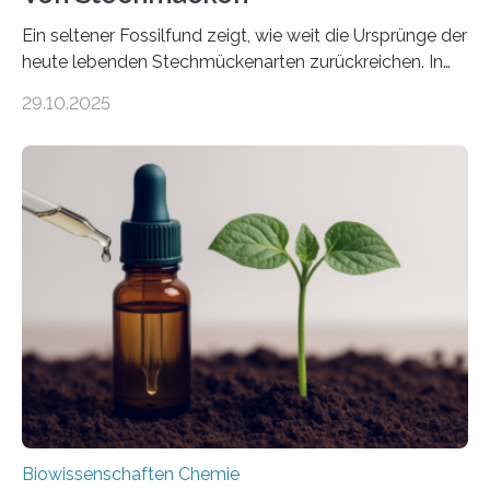
Ein seltener Fossilfund zeigt, wie weit die Ursprünge der
heute lebenden Stechmückenarten zurückreichen. In
99 Millionen Jahre altem Bernstein entdeckten LMU-
29.10.2025
Forschende die bisher älteste bekannte Stechmücken-
Larve. Das kreidezeitliche Fossil stammt aus der
Region Kachin in Myanmar und hat sich in
ausgezeichnetem Zustand erhalten. Es konnte als neue
Art einer neuen Gattung beschrieben werden und trägt
nun den Namen Cretosabethes primaevus. Dieser erste
fossile Nachweis einer Stechmückenlarve in Bernstein
stellt gleichzeitig den ersten Fossilfund einer
Mückenlarve aus dem Mesozoikum dar, denn…
Biowissenschaften Chemie