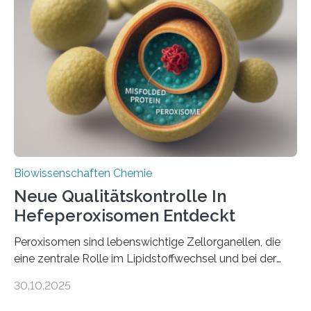
Biowissenschaften Chemie
Neue Qualitätskontrolle In
Hefeperoxisomen Entdeckt
Peroxisomen sind lebenswichtige Zellorganellen, die
eine zentrale Rolle im Lipidstoffwechsel und bei der
Entgiftung von Zellen spielen. Damit sie ihre Aufgaben
30.10.2025
erfüllen können, müssen zahlreiche Enzyme präzise in
ihr Inneres transportiert werden. Ein Forschungsteam