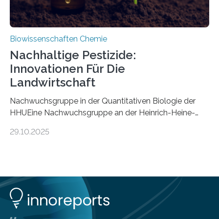
Biowissenschaften Chemie
Nachhaltige Pestizide:
Innovationen Für Die
Landwirtschaft
Nachwuchsgruppe in der Quantitativen Biologie der
HHUEine Nachwuchsgruppe an der Heinrich-Heine-
Universität Düsseldorf (HHU) wird in den kommenden
29.10.2025
fünf Jahren erforschen, wie Bakterien auf
biotechnologischem Weg ein ökologisch verträgliches
Pestizid erzeugen können. Der Wirkstoff stammt dabei
ursprünglich aus einer Pflanze, der Dalmatinischen
Insektenblume. Das Bundesministerium für Forschung,
Technologie und Raumfahrt (BMFTR) fördert das
Projekt im Rahmen der Nationalen
Bioökonomiestrategie mit rund 2,7 Millionen Euro.