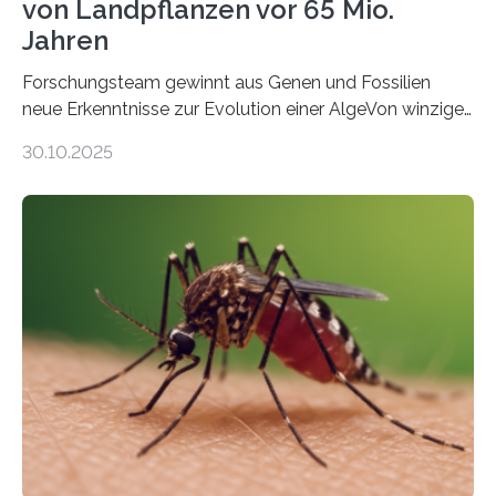
von Landpflanzen vor 65 Mio.
Jahren
Forschungsteam gewinnt aus Genen und Fossilien
neue Erkenntnisse zur Evolution einer AlgeVon winzigen
Moosen über filigrane Farne bis zu riesigen Bäumen –
30.10.2025
Landpflanzen zählen zu den komplexesten
fotosynthetischen Organismen der Erde. Ihre
Geschichte beginnt jedoch eher unscheinbar: bei
Grünalgen, die vor Hunderten von Millionen Jahren
lebten. Unter den Vorfahren sticht eine Gruppe heraus,
die noch heute in der Natur vorkommt: die
Süßwasseralge Coleochaetophyceae. Einige Arten
dieser Gruppe bilden aus Zellfäden dichte Geflechte
mit scheibenförmiger Gestalt. Was auffällig ist: Die
nächsten…