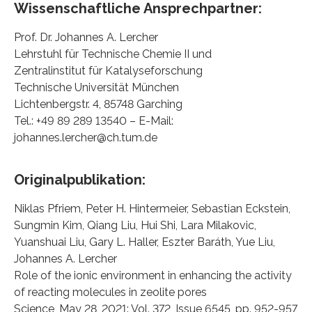
Wissenschaftliche Ansprechpartner:
Prof. Dr. Johannes A. Lercher
Lehrstuhl für Technische Chemie II und
Zentralinstitut für Katalyseforschung
Technische Universität München
Lichtenbergstr. 4, 85748 Garching
Tel.: +49 89 289 13540 – E-Mail:
johannes.lercher@ch.tum.de
Originalpublikation:
Niklas Pfriem, Peter H. Hintermeier, Sebastian Eckstein,
Sungmin Kim, Qiang Liu, Hui Shi, Lara Milakovic,
Yuanshuai Liu, Gary L. Haller, Eszter Baráth, Yue Liu,
Johannes A. Lercher
Role of the ionic environment in enhancing the activity
of reacting molecules in zeolite pores
Science, May 28, 2021: Vol. 372, Issue 6545, pp. 952-957