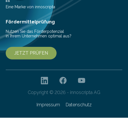
Pestizide sind äußerst wichtig, um die globale
Eine Marke von innoscripta
Ernährung zu sichern. Ohne sie besteht die weltweite
Gefahr erheblicher…
Fördermittelprüfung
Nutzen Sie das Förderpotenzial
in Ihrem Unternehmen optimal aus?
JETZT PRÜFEN
Copyright © 2026 - innoscripta AG
Impressum
Datenschutz