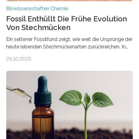
Biowissenschaften Chemie
Fossil Enthüllt Die Frühe Evolution
Von Stechmücken
Ein seltener Fossilfund zeigt, wie weit die Ursprünge der
heute lebenden Stechmückenarten zurückreichen. In
99 Millionen Jahre altem Bernstein entdeckten LMU-
29.10.2025
Forschende die bisher älteste bekannte Stechmücken-
Larve. Das kreidezeitliche Fossil stammt aus der
Region Kachin in Myanmar und hat sich in
ausgezeichnetem Zustand erhalten. Es konnte als neue
Art einer neuen Gattung beschrieben werden und trägt
nun den Namen Cretosabethes primaevus. Dieser erste
fossile Nachweis einer Stechmückenlarve in Bernstein
stellt gleichzeitig den ersten Fossilfund einer
Mückenlarve aus dem Mesozoikum dar, denn…