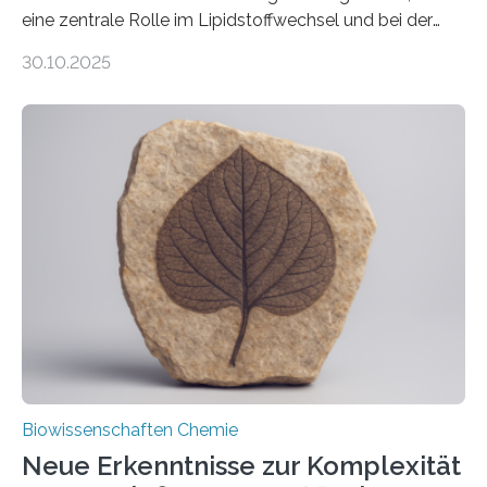
eine zentrale Rolle im Lipidstoffwechsel und bei der
Entgiftung von Zellen spielen. Damit sie ihre Aufgaben
30.10.2025
erfüllen können, müssen zahlreiche Enzyme präzise in
ihr Inneres transportiert werden. Ein Forschungsteam
der Ruhr-Universität Bochum um Prof. Dr. Ralf Erdmann
und Dr. Ismaila Francis Yusuf hat nun einen bislang
unbekannten Qualitätskontrollmechanismus des
peroxisomalen Proteintransports in der Bäckerhefe
Saccharomyces cerevisiae entdeckt, der für die
Funktionsfähigkeit der Organellen entscheidend ist. Die
Studie wurde am 28. Oktober 2025 in der
Fachzeitschrift…
Biowissenschaften Chemie
Neue Erkenntnisse zur Komplexität