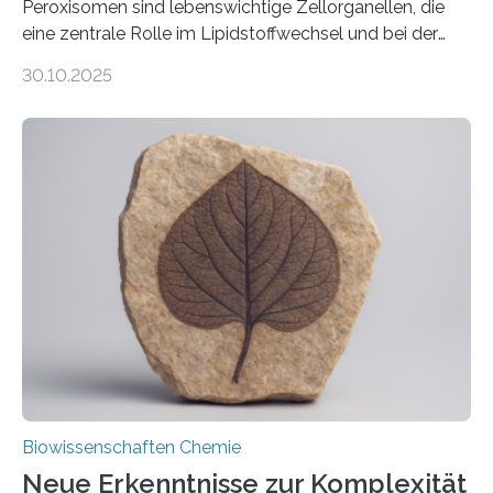
Peroxisomen sind lebenswichtige Zellorganellen, die
eine zentrale Rolle im Lipidstoffwechsel und bei der
Entgiftung von Zellen spielen. Damit sie ihre Aufgaben
30.10.2025
erfüllen können, müssen zahlreiche Enzyme präzise in
ihr Inneres transportiert werden. Ein Forschungsteam
der Ruhr-Universität Bochum um Prof. Dr. Ralf Erdmann
und Dr. Ismaila Francis Yusuf hat nun einen bislang
unbekannten Qualitätskontrollmechanismus des
peroxisomalen Proteintransports in der Bäckerhefe
Saccharomyces cerevisiae entdeckt, der für die
Funktionsfähigkeit der Organellen entscheidend ist. Die
Studie wurde am 28. Oktober 2025 in der
Fachzeitschrift…
Biowissenschaften Chemie
Neue Erkenntnisse zur Komplexität