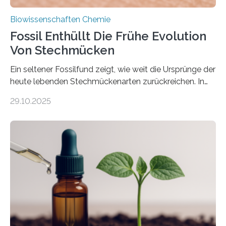
Biowissenschaften Chemie
Fossil Enthüllt Die Frühe Evolution
Von Stechmücken
Ein seltener Fossilfund zeigt, wie weit die Ursprünge der
heute lebenden Stechmückenarten zurückreichen. In
99 Millionen Jahre altem Bernstein entdeckten LMU-
29.10.2025
Forschende die bisher älteste bekannte Stechmücken-
Larve. Das kreidezeitliche Fossil stammt aus der
Region Kachin in Myanmar und hat sich in
ausgezeichnetem Zustand erhalten. Es konnte als neue
Art einer neuen Gattung beschrieben werden und trägt
nun den Namen Cretosabethes primaevus. Dieser erste
fossile Nachweis einer Stechmückenlarve in Bernstein
stellt gleichzeitig den ersten Fossilfund einer
Mückenlarve aus dem Mesozoikum dar, denn…