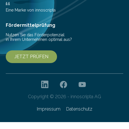
Bioökonomiestrategie mit rund 2,7 Millionen Euro.
Pestizide sind äußerst wichtig, um die globale
Eine Marke von innoscripta
Ernährung zu sichern. Ohne sie besteht die weltweite
Gefahr erheblicher…
Fördermittelprüfung
Nutzen Sie das Förderpotenzial
in Ihrem Unternehmen optimal aus?
JETZT PRÜFEN
Copyright © 2026 - innoscripta AG
Impressum
Datenschutz