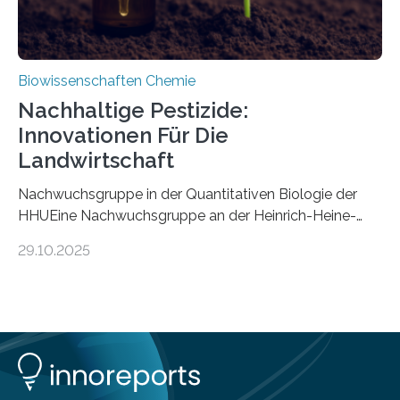
Biowissenschaften Chemie
Nachhaltige Pestizide:
Innovationen Für Die
Landwirtschaft
Nachwuchsgruppe in der Quantitativen Biologie der
HHUEine Nachwuchsgruppe an der Heinrich-Heine-
Universität Düsseldorf (HHU) wird in den kommenden
29.10.2025
fünf Jahren erforschen, wie Bakterien auf
biotechnologischem Weg ein ökologisch verträgliches
Pestizid erzeugen können. Der Wirkstoff stammt dabei
ursprünglich aus einer Pflanze, der Dalmatinischen
Insektenblume. Das Bundesministerium für Forschung,
Technologie und Raumfahrt (BMFTR) fördert das
Projekt im Rahmen der Nationalen