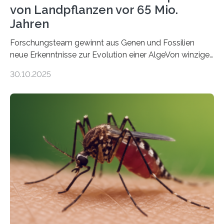
von Landpflanzen vor 65 Mio.
Jahren
Forschungsteam gewinnt aus Genen und Fossilien
neue Erkenntnisse zur Evolution einer AlgeVon winzigen
Moosen über filigrane Farne bis zu riesigen Bäumen –
30.10.2025
Landpflanzen zählen zu den komplexesten
fotosynthetischen Organismen der Erde. Ihre
Geschichte beginnt jedoch eher unscheinbar: bei
Grünalgen, die vor Hunderten von Millionen Jahren
lebten. Unter den Vorfahren sticht eine Gruppe heraus,
die noch heute in der Natur vorkommt: die
Süßwasseralge Coleochaetophyceae. Einige Arten
dieser Gruppe bilden aus Zellfäden dichte Geflechte
mit scheibenförmiger Gestalt. Was auffällig ist: Die
nächsten…