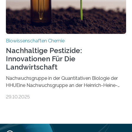
Mückenlarve aus dem Mesozoikum dar, denn…
Biowissenschaften Chemie
Nachhaltige Pestizide:
Innovationen Für Die
Landwirtschaft
Nachwuchsgruppe in der Quantitativen Biologie der
HHUEine Nachwuchsgruppe an der Heinrich-Heine-
Universität Düsseldorf (HHU) wird in den kommenden
29.10.2025
fünf Jahren erforschen, wie Bakterien auf
biotechnologischem Weg ein ökologisch verträgliches
Pestizid erzeugen können. Der Wirkstoff stammt dabei
ursprünglich aus einer Pflanze, der Dalmatinischen
Insektenblume. Das Bundesministerium für Forschung,