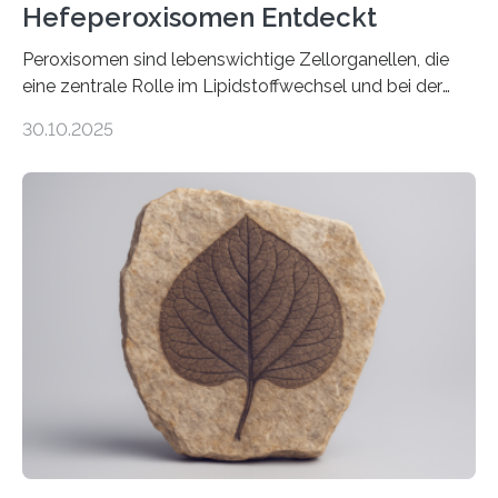
Hefeperoxisomen Entdeckt
Peroxisomen sind lebenswichtige Zellorganellen, die
eine zentrale Rolle im Lipidstoffwechsel und bei der
Entgiftung von Zellen spielen. Damit sie ihre Aufgaben
30.10.2025
erfüllen können, müssen zahlreiche Enzyme präzise in
ihr Inneres transportiert werden. Ein Forschungsteam
der Ruhr-Universität Bochum um Prof. Dr. Ralf Erdmann
und Dr. Ismaila Francis Yusuf hat nun einen bislang
unbekannten Qualitätskontrollmechanismus des
peroxisomalen Proteintransports in der Bäckerhefe
Saccharomyces cerevisiae entdeckt, der für die
Funktionsfähigkeit der Organellen entscheidend ist. Die
Studie wurde am 28. Oktober 2025 in der
Fachzeitschrift…