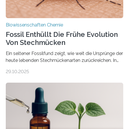
Biowissenschaften Chemie
Fossil Enthüllt Die Frühe Evolution
Von Stechmücken
Ein seltener Fossilfund zeigt, wie weit die Ursprünge der
heute lebenden Stechmückenarten zurückreichen. In
99 Millionen Jahre altem Bernstein entdeckten LMU-
29.10.2025
Forschende die bisher älteste bekannte Stechmücken-
Larve. Das kreidezeitliche Fossil stammt aus der
Region Kachin in Myanmar und hat sich in
ausgezeichnetem Zustand erhalten. Es konnte als neue
Art einer neuen Gattung beschrieben werden und trägt
nun den Namen Cretosabethes primaevus. Dieser erste
fossile Nachweis einer Stechmückenlarve in Bernstein
stellt gleichzeitig den ersten Fossilfund einer