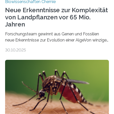
Biowissenschaften Chemie
Neue Erkenntnisse zur Komplexität
von Landpflanzen vor 65 Mio.
Jahren
Forschungsteam gewinnt aus Genen und Fossilien
neue Erkenntnisse zur Evolution einer AlgeVon winzigen
Moosen über filigrane Farne bis zu riesigen Bäumen –
30.10.2025
Landpflanzen zählen zu den komplexesten
fotosynthetischen Organismen der Erde. Ihre
Geschichte beginnt jedoch eher unscheinbar: bei
Grünalgen, die vor Hunderten von Millionen Jahren
lebten. Unter den Vorfahren sticht eine Gruppe heraus,
die noch heute in der Natur vorkommt: die
Süßwasseralge Coleochaetophyceae. Einige Arten
dieser Gruppe bilden aus Zellfäden dichte Geflechte
mit scheibenförmiger Gestalt. Was auffällig ist: Die
nächsten…