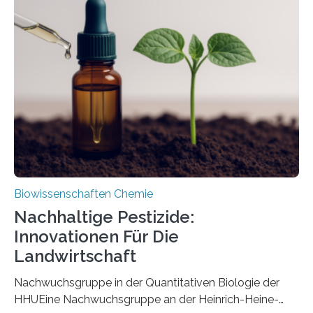
ausgezeichnetem Zustand erhalten. Es konnte als neue
Art einer neuen Gattung beschrieben werden und trägt
nun den Namen Cretosabethes primaevus. Dieser erste
fossile Nachweis einer Stechmückenlarve in Bernstein
stellt gleichzeitig den ersten Fossilfund einer
Mückenlarve aus dem Mesozoikum dar, denn…
Biowissenschaften Chemie
Nachhaltige Pestizide:
Innovationen Für Die
Landwirtschaft
Nachwuchsgruppe in der Quantitativen Biologie der
HHUEine Nachwuchsgruppe an der Heinrich-Heine-