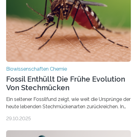
die noch heute in der Natur vorkommt: die
Süßwasseralge Coleochaetophyceae. Einige Arten
dieser Gruppe bilden aus Zellfäden dichte Geflechte
mit scheibenförmiger Gestalt. Was auffällig ist: Die
nächsten…
Biowissenschaften Chemie
Fossil Enthüllt Die Frühe Evolution
Von Stechmücken
Ein seltener Fossilfund zeigt, wie weit die Ursprünge der
heute lebenden Stechmückenarten zurückreichen. In
99 Millionen Jahre altem Bernstein entdeckten LMU-
29.10.2025
Forschende die bisher älteste bekannte Stechmücken-
Larve. Das kreidezeitliche Fossil stammt aus der
Region Kachin in Myanmar und hat sich in