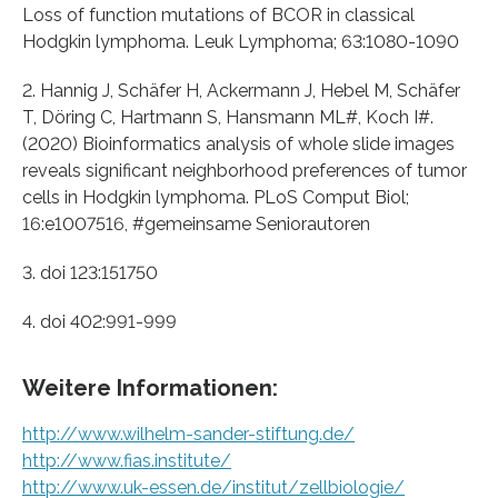
Loss of function mutations of BCOR in classical
Hodgkin lymphoma. Leuk Lymphoma; 63:1080-1090
2. Hannig J, Schäfer H, Ackermann J, Hebel M, Schäfer
T, Döring C, Hartmann S, Hansmann ML#, Koch I#.
(2020) Bioinformatics analysis of whole slide images
reveals significant neighborhood preferences of tumor
cells in Hodgkin lymphoma. PLoS Comput Biol;
16:e1007516, #gemeinsame Seniorautoren
3. doi 123:151750
4. doi 402:991-999
Weitere Informationen:
http://www.wilhelm-sander-stiftung.de/
http://www.fias.institute/
http://www.uk-essen.de/institut/zellbiologie/