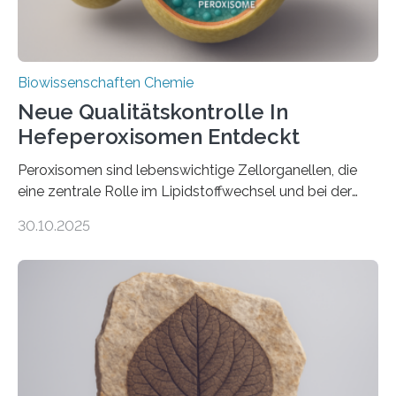
Biowissenschaften Chemie
Neue Qualitätskontrolle In
Hefeperoxisomen Entdeckt
Peroxisomen sind lebenswichtige Zellorganellen, die
eine zentrale Rolle im Lipidstoffwechsel und bei der
Entgiftung von Zellen spielen. Damit sie ihre Aufgaben
30.10.2025
erfüllen können, müssen zahlreiche Enzyme präzise in
ihr Inneres transportiert werden. Ein Forschungsteam
der Ruhr-Universität Bochum um Prof. Dr. Ralf Erdmann
und Dr. Ismaila Francis Yusuf hat nun einen bislang
unbekannten Qualitätskontrollmechanismus des
peroxisomalen Proteintransports in der Bäckerhefe
Saccharomyces cerevisiae entdeckt, der für die
Funktionsfähigkeit der Organellen entscheidend ist. Die