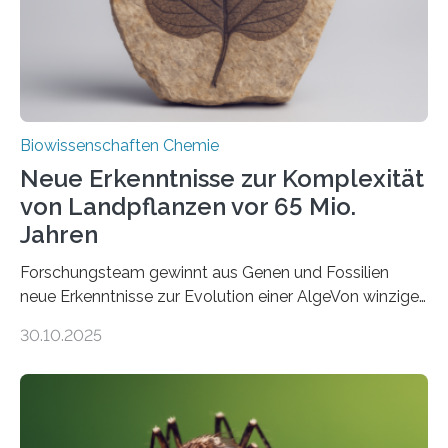
Studie wurde am 28. Oktober 2025 in der
Fachzeitschrift…
Biowissenschaften Chemie
Neue Erkenntnisse zur Komplexität
von Landpflanzen vor 65 Mio.
Jahren
Forschungsteam gewinnt aus Genen und Fossilien
neue Erkenntnisse zur Evolution einer AlgeVon winzigen
Moosen über filigrane Farne bis zu riesigen Bäumen –
30.10.2025
Landpflanzen zählen zu den komplexesten
fotosynthetischen Organismen der Erde. Ihre
Geschichte beginnt jedoch eher unscheinbar: bei
Grünalgen, die vor Hunderten von Millionen Jahren
lebten. Unter den Vorfahren sticht eine Gruppe heraus,