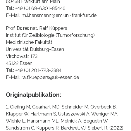
60438 Frankfurt am Main
Tel.: +49 (0) 69-6301-85446
E-Mail: m.l.hansmann@em.uni-frankfurt.de
Prof. Dr. rer. nat. Ralf Küppers
Institut für Zellbiologie (Tumorforschung)
Medizinische Fakultät
Universität Duisburg-Essen
Virchowstr. 173
45122 Essen
Tel.: +49 (0) 201-723-3384
E-Mail: ralf.kueppers@uk-essen.de
Originalpublikation:
1. Giefing M, Gearhart MD, Schneider M, Overbeck B,
Klapper W, Hartmann S, Ustaszewski A, Weniger MA,
Wiehle L, Hansmann ML, Melnick A, Béguelin W,
Sundström C, Küppers R, Bardwell VJ, Siebert R. (2022)