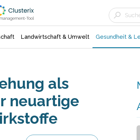
Landwirtschaft & Umwelt
Gesundheit &
Agrar- Forstwissenschaften
Biowissenschafte
Unternehmensmeldungen
Ökologie Umwelt- Naturschutz
ktmanagement-Tool
chaft
Landwirtschaft & Umwelt
Gesundheit & L
ehung als
ür neuartige
irkstoffe