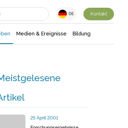
 Leben
Medien & Ereignisse
Interdisziplinäre Forschung
Veranstaltungsnachrichten
n Chemie
Gesellschaftswissenschaften
Kontakt
DE
eben
Medien & Ereignisse
Bildung
Meistgelesene
Artikel
25 April 2001
Forschungsergebnisse