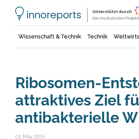
Wissenschaft & Technik
Informationstechnologie
Energie & Elektrotechnik
Unterstützt durch
das revolutionäre Proje
Wissenschaft & Technik
Technik
Weltwirts
Ribosomen-Entst
attraktives Ziel f
antibakterielle W
05 May 2015