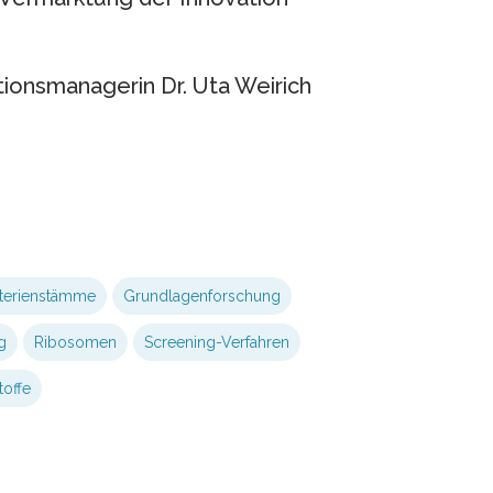
tionsmanagerin Dr. Uta Weirich
terienstämme
Grundlagenforschung
g
Ribosomen
Screening-Verfahren
toffe