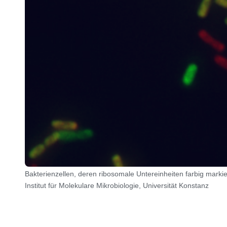
Bakterienzellen, deren ribosomale Untereinheiten farbig markier
Institut für Molekulare Mikrobiologie, Universität Konstanz