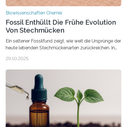
Biowissenschaften Chemie
Fossil Enthüllt Die Frühe Evolution
Von Stechmücken
Ein seltener Fossilfund zeigt, wie weit die Ursprünge der
heute lebenden Stechmückenarten zurückreichen. In
99 Millionen Jahre altem Bernstein entdeckten LMU-
29.10.2025
Forschende die bisher älteste bekannte Stechmücken-
Larve. Das kreidezeitliche Fossil stammt aus der
Region Kachin in Myanmar und hat sich in
ausgezeichnetem Zustand erhalten. Es konnte als neue
Art einer neuen Gattung beschrieben werden und trägt
nun den Namen Cretosabethes primaevus. Dieser erste
fossile Nachweis einer Stechmückenlarve in Bernstein
stellt gleichzeitig den ersten Fossilfund einer
Mückenlarve aus dem Mesozoikum dar, denn…