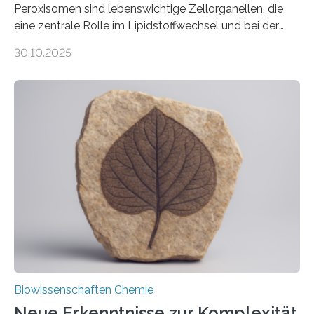
Peroxisomen sind lebenswichtige Zellorganellen, die
eine zentrale Rolle im Lipidstoffwechsel und bei der
Entgiftung von Zellen spielen. Damit sie ihre Aufgaben
30.10.2025
erfüllen können, müssen zahlreiche Enzyme präzise in
ihr Inneres transportiert werden. Ein Forschungsteam
der Ruhr-Universität Bochum um Prof. Dr. Ralf Erdmann
und Dr. Ismaila Francis Yusuf hat nun einen bislang
unbekannten Qualitätskontrollmechanismus des
peroxisomalen Proteintransports in der Bäckerhefe
Saccharomyces cerevisiae entdeckt, der für die
Funktionsfähigkeit der Organellen entscheidend ist. Die
Studie wurde am 28. Oktober 2025 in der
Fachzeitschrift…
Biowissenschaften Chemie
Neue Erkenntnisse zur Komplexität