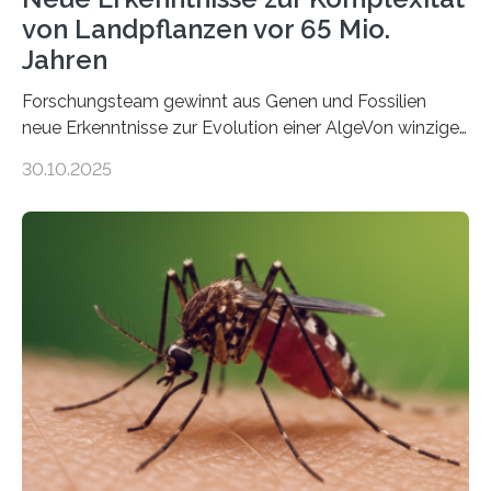
von Landpflanzen vor 65 Mio.
Jahren
Forschungsteam gewinnt aus Genen und Fossilien
neue Erkenntnisse zur Evolution einer AlgeVon winzigen
Moosen über filigrane Farne bis zu riesigen Bäumen –
30.10.2025
Landpflanzen zählen zu den komplexesten
fotosynthetischen Organismen der Erde. Ihre
Geschichte beginnt jedoch eher unscheinbar: bei
Grünalgen, die vor Hunderten von Millionen Jahren
lebten. Unter den Vorfahren sticht eine Gruppe heraus,
die noch heute in der Natur vorkommt: die
Süßwasseralge Coleochaetophyceae. Einige Arten
dieser Gruppe bilden aus Zellfäden dichte Geflechte
mit scheibenförmiger Gestalt. Was auffällig ist: Die
nächsten…