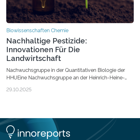
Biowissenschaften Chemie
Nachhaltige Pestizide:
Innovationen Für Die
Landwirtschaft
Nachwuchsgruppe in der Quantitativen Biologie der
HHUEine Nachwuchsgruppe an der Heinrich-Heine-
Universität Düsseldorf (HHU) wird in den kommenden
29.10.2025
fünf Jahren erforschen, wie Bakterien auf
biotechnologischem Weg ein ökologisch verträgliches
Pestizid erzeugen können. Der Wirkstoff stammt dabei
ursprünglich aus einer Pflanze, der Dalmatinischen
Insektenblume. Das Bundesministerium für Forschung,
Technologie und Raumfahrt (BMFTR) fördert das
Projekt im Rahmen der Nationalen