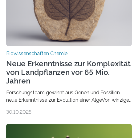
Funktionsfähigkeit der Organellen entscheidend ist. Die
Studie wurde am 28. Oktober 2025 in der
Fachzeitschrift…
Biowissenschaften Chemie
Neue Erkenntnisse zur Komplexität
von Landpflanzen vor 65 Mio.
Jahren
Forschungsteam gewinnt aus Genen und Fossilien
neue Erkenntnisse zur Evolution einer AlgeVon winzigen
Moosen über filigrane Farne bis zu riesigen Bäumen –
30.10.2025
Landpflanzen zählen zu den komplexesten
fotosynthetischen Organismen der Erde. Ihre
Geschichte beginnt jedoch eher unscheinbar: bei
Grünalgen, die vor Hunderten von Millionen Jahren