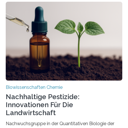
Larve. Das kreidezeitliche Fossil stammt aus der
Region Kachin in Myanmar und hat sich in
ausgezeichnetem Zustand erhalten. Es konnte als neue
Art einer neuen Gattung beschrieben werden und trägt
nun den Namen Cretosabethes primaevus. Dieser erste
fossile Nachweis einer Stechmückenlarve in Bernstein
stellt gleichzeitig den ersten Fossilfund einer
Mückenlarve aus dem Mesozoikum dar, denn…
Biowissenschaften Chemie
Nachhaltige Pestizide:
Innovationen Für Die
Landwirtschaft
Nachwuchsgruppe in der Quantitativen Biologie der