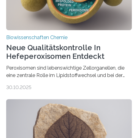
Biowissenschaften Chemie
Neue Qualitätskontrolle In
Hefeperoxisomen Entdeckt
Peroxisomen sind lebenswichtige Zellorganellen, die
eine zentrale Rolle im Lipidstoffwechsel und bei der
Entgiftung von Zellen spielen. Damit sie ihre Aufgaben
30.10.2025
erfüllen können, müssen zahlreiche Enzyme präzise in
ihr Inneres transportiert werden. Ein Forschungsteam
der Ruhr-Universität Bochum um Prof. Dr. Ralf Erdmann
und Dr. Ismaila Francis Yusuf hat nun einen bislang
unbekannten Qualitätskontrollmechanismus des
peroxisomalen Proteintransports in der Bäckerhefe
Saccharomyces cerevisiae entdeckt, der für die