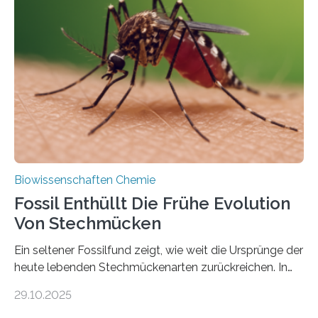
lebten. Unter den Vorfahren sticht eine Gruppe heraus,
die noch heute in der Natur vorkommt: die
Süßwasseralge Coleochaetophyceae. Einige Arten
dieser Gruppe bilden aus Zellfäden dichte Geflechte
mit scheibenförmiger Gestalt. Was auffällig ist: Die
nächsten…
Biowissenschaften Chemie
Fossil Enthüllt Die Frühe Evolution
Von Stechmücken
Ein seltener Fossilfund zeigt, wie weit die Ursprünge der
heute lebenden Stechmückenarten zurückreichen. In
99 Millionen Jahre altem Bernstein entdeckten LMU-
29.10.2025
Forschende die bisher älteste bekannte Stechmücken-