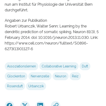
nun am Institut für Physiologie der Universität Bern
durchgeführt.
Angaben zur Publikation
Robert Urbanczik, Walter Senn: Learning by the
dendritic prediction of somatic spiking. Neuron 81(3), 5
February 2014. doi: 10.1016/j.neuron.2013.11.030. Link:
https://www.cell.com/neuron/fulltext/S0896-
6273(13)01127-6
Assoziationslernen
Collaborative Learning
Duft
Glockenton
Nervenzelle
Neuron
Reiz
Rosenduft
Urbanczik