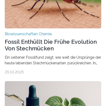
mit scheibenförmiger Gestalt. Was auffällig ist: Die
nächsten…
Biowissenschaften Chemie
Fossil Enthüllt Die Frühe Evolution
Von Stechmücken
Ein seltener Fossilfund zeigt, wie weit die Ursprünge der
heute lebenden Stechmückenarten zurückreichen. In
99 Millionen Jahre altem Bernstein entdeckten LMU-
29.10.2025
Forschende die bisher älteste bekannte Stechmücken-
Larve. Das kreidezeitliche Fossil stammt aus der
Region Kachin in Myanmar und hat sich in
ausgezeichnetem Zustand erhalten. Es konnte als neue
Art einer neuen Gattung beschrieben werden und trägt
nun den Namen Cretosabethes primaevus. Dieser erste