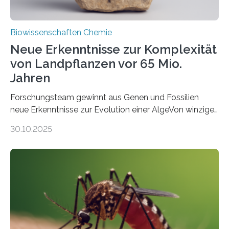
Biowissenschaften Chemie
Neue Erkenntnisse zur Komplexität
von Landpflanzen vor 65 Mio.
Jahren
Forschungsteam gewinnt aus Genen und Fossilien
neue Erkenntnisse zur Evolution einer AlgeVon winzigen
Moosen über filigrane Farne bis zu riesigen Bäumen –
30.10.2025
Landpflanzen zählen zu den komplexesten
fotosynthetischen Organismen der Erde. Ihre
Geschichte beginnt jedoch eher unscheinbar: bei
Grünalgen, die vor Hunderten von Millionen Jahren
lebten. Unter den Vorfahren sticht eine Gruppe heraus,
die noch heute in der Natur vorkommt: die
Süßwasseralge Coleochaetophyceae. Einige Arten
dieser Gruppe bilden aus Zellfäden dichte Geflechte