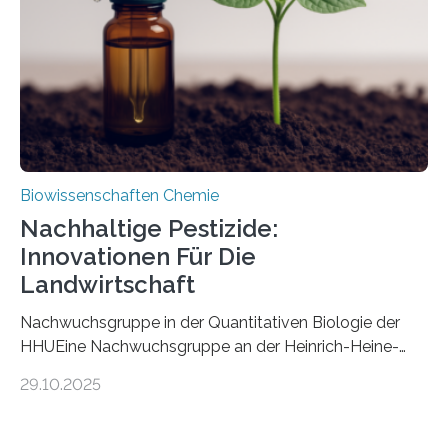
fossile Nachweis einer Stechmückenlarve in Bernstein
stellt gleichzeitig den ersten Fossilfund einer
Mückenlarve aus dem Mesozoikum dar, denn…
Biowissenschaften Chemie
Nachhaltige Pestizide:
Innovationen Für Die
Landwirtschaft
Nachwuchsgruppe in der Quantitativen Biologie der
HHUEine Nachwuchsgruppe an der Heinrich-Heine-
Universität Düsseldorf (HHU) wird in den kommenden
29.10.2025
fünf Jahren erforschen, wie Bakterien auf
biotechnologischem Weg ein ökologisch verträgliches
Pestizid erzeugen können. Der Wirkstoff stammt dabei