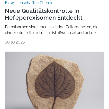
Biowissenschaften Chemie
Neue Qualitätskontrolle In
Hefeperoxisomen Entdeckt
Peroxisomen sind lebenswichtige Zellorganellen, die
eine zentrale Rolle im Lipidstoffwechsel und bei der
Entgiftung von Zellen spielen. Damit sie ihre Aufgaben
30.10.2025
erfüllen können, müssen zahlreiche Enzyme präzise in
ihr Inneres transportiert werden. Ein Forschungsteam
der Ruhr-Universität Bochum um Prof. Dr. Ralf Erdmann
und Dr. Ismaila Francis Yusuf hat nun einen bislang
unbekannten Qualitätskontrollmechanismus des
peroxisomalen Proteintransports in der Bäckerhefe
Saccharomyces cerevisiae entdeckt, der für die
Funktionsfähigkeit der Organellen entscheidend ist. Die
Studie wurde am 28. Oktober 2025 in der
Fachzeitschrift…