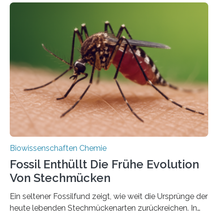
fotosynthetischen Organismen der Erde. Ihre
Geschichte beginnt jedoch eher unscheinbar: bei
Grünalgen, die vor Hunderten von Millionen Jahren
lebten. Unter den Vorfahren sticht eine Gruppe heraus,
die noch heute in der Natur vorkommt: die
Süßwasseralge Coleochaetophyceae. Einige Arten
dieser Gruppe bilden aus Zellfäden dichte Geflechte
mit scheibenförmiger Gestalt. Was auffällig ist: Die
nächsten…
Biowissenschaften Chemie
Fossil Enthüllt Die Frühe Evolution
Von Stechmücken
Ein seltener Fossilfund zeigt, wie weit die Ursprünge der
heute lebenden Stechmückenarten zurückreichen. In