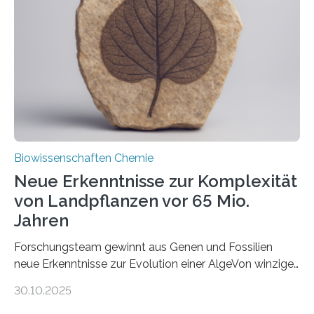
peroxisomalen Proteintransports in der Bäckerhefe
Saccharomyces cerevisiae entdeckt, der für die
Funktionsfähigkeit der Organellen entscheidend ist. Die
Studie wurde am 28. Oktober 2025 in der
Fachzeitschrift…
Biowissenschaften Chemie
Neue Erkenntnisse zur Komplexität
von Landpflanzen vor 65 Mio.
Jahren
Forschungsteam gewinnt aus Genen und Fossilien
neue Erkenntnisse zur Evolution einer AlgeVon winzigen
Moosen über filigrane Farne bis zu riesigen Bäumen –
30.10.2025
Landpflanzen zählen zu den komplexesten