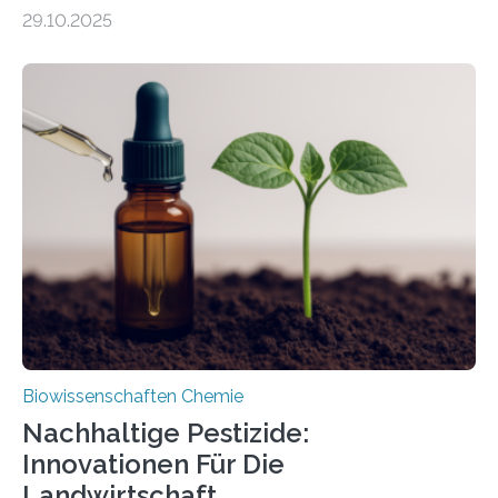
99 Millionen Jahre altem Bernstein entdeckten LMU-
29.10.2025
Forschende die bisher älteste bekannte Stechmücken-
Larve. Das kreidezeitliche Fossil stammt aus der
Region Kachin in Myanmar und hat sich in
ausgezeichnetem Zustand erhalten. Es konnte als neue
Art einer neuen Gattung beschrieben werden und trägt
nun den Namen Cretosabethes primaevus. Dieser erste
fossile Nachweis einer Stechmückenlarve in Bernstein
stellt gleichzeitig den ersten Fossilfund einer
Mückenlarve aus dem Mesozoikum dar, denn…
Biowissenschaften Chemie
Nachhaltige Pestizide:
Innovationen Für Die
Landwirtschaft