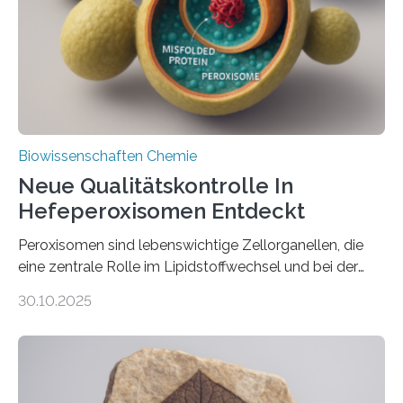
Biowissenschaften Chemie
Neue Qualitätskontrolle In
Hefeperoxisomen Entdeckt
Peroxisomen sind lebenswichtige Zellorganellen, die
eine zentrale Rolle im Lipidstoffwechsel und bei der
Entgiftung von Zellen spielen. Damit sie ihre Aufgaben
30.10.2025
erfüllen können, müssen zahlreiche Enzyme präzise in
ihr Inneres transportiert werden. Ein Forschungsteam
der Ruhr-Universität Bochum um Prof. Dr. Ralf Erdmann
und Dr. Ismaila Francis Yusuf hat nun einen bislang
unbekannten Qualitätskontrollmechanismus des