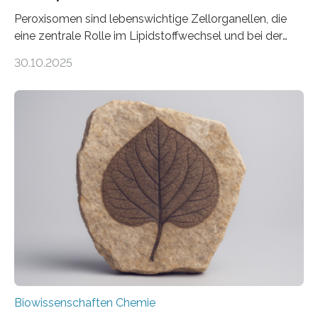
Peroxisomen sind lebenswichtige Zellorganellen, die
eine zentrale Rolle im Lipidstoffwechsel und bei der
Entgiftung von Zellen spielen. Damit sie ihre Aufgaben
30.10.2025
erfüllen können, müssen zahlreiche Enzyme präzise in
ihr Inneres transportiert werden. Ein Forschungsteam
der Ruhr-Universität Bochum um Prof. Dr. Ralf Erdmann
und Dr. Ismaila Francis Yusuf hat nun einen bislang
unbekannten Qualitätskontrollmechanismus des
peroxisomalen Proteintransports in der Bäckerhefe
Saccharomyces cerevisiae entdeckt, der für die
Funktionsfähigkeit der Organellen entscheidend ist. Die
Studie wurde am 28. Oktober 2025 in der
Fachzeitschrift…
Biowissenschaften Chemie