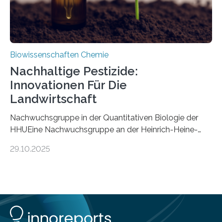
Biowissenschaften Chemie
Nachhaltige Pestizide:
Innovationen Für Die
Landwirtschaft
Nachwuchsgruppe in der Quantitativen Biologie der
HHUEine Nachwuchsgruppe an der Heinrich-Heine-
Universität Düsseldorf (HHU) wird in den kommenden
29.10.2025
fünf Jahren erforschen, wie Bakterien auf
biotechnologischem Weg ein ökologisch verträgliches
Pestizid erzeugen können. Der Wirkstoff stammt dabei
ursprünglich aus einer Pflanze, der Dalmatinischen
Insektenblume. Das Bundesministerium für Forschung,
Technologie und Raumfahrt (BMFTR) fördert das