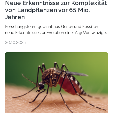
Neue Erkenntnisse zur Komplexität
von Landpflanzen vor 65 Mio.
Jahren
Forschungsteam gewinnt aus Genen und Fossilien
neue Erkenntnisse zur Evolution einer AlgeVon winzigen
Moosen über filigrane Farne bis zu riesigen Bäumen –
30.10.2025
Landpflanzen zählen zu den komplexesten
fotosynthetischen Organismen der Erde. Ihre
Geschichte beginnt jedoch eher unscheinbar: bei
Grünalgen, die vor Hunderten von Millionen Jahren
lebten. Unter den Vorfahren sticht eine Gruppe heraus,
die noch heute in der Natur vorkommt: die
Süßwasseralge Coleochaetophyceae. Einige Arten
dieser Gruppe bilden aus Zellfäden dichte Geflechte
mit scheibenförmiger Gestalt. Was auffällig ist: Die
nächsten…