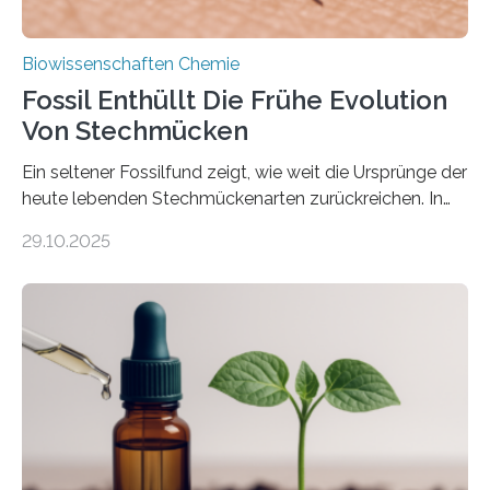
Biowissenschaften Chemie
Fossil Enthüllt Die Frühe Evolution
Von Stechmücken
Ein seltener Fossilfund zeigt, wie weit die Ursprünge der
heute lebenden Stechmückenarten zurückreichen. In
99 Millionen Jahre altem Bernstein entdeckten LMU-
29.10.2025
Forschende die bisher älteste bekannte Stechmücken-
Larve. Das kreidezeitliche Fossil stammt aus der
Region Kachin in Myanmar und hat sich in
ausgezeichnetem Zustand erhalten. Es konnte als neue
Art einer neuen Gattung beschrieben werden und trägt
nun den Namen Cretosabethes primaevus. Dieser erste
fossile Nachweis einer Stechmückenlarve in Bernstein
stellt gleichzeitig den ersten Fossilfund einer
Mückenlarve aus dem Mesozoikum dar, denn…