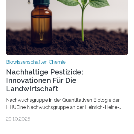
fossile Nachweis einer Stechmückenlarve in Bernstein
stellt gleichzeitig den ersten Fossilfund einer
Mückenlarve aus dem Mesozoikum dar, denn…
Biowissenschaften Chemie
Nachhaltige Pestizide:
Innovationen Für Die
Landwirtschaft
Nachwuchsgruppe in der Quantitativen Biologie der
HHUEine Nachwuchsgruppe an der Heinrich-Heine-
Universität Düsseldorf (HHU) wird in den kommenden
29.10.2025
fünf Jahren erforschen, wie Bakterien auf
biotechnologischem Weg ein ökologisch verträgliches