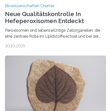
Biowissenschaften Chemie
Neue Qualitätskontrolle In
Hefeperoxisomen Entdeckt
Peroxisomen sind lebenswichtige Zellorganellen, die
eine zentrale Rolle im Lipidstoffwechsel und bei der
Entgiftung von Zellen spielen. Damit sie ihre Aufgaben
30.10.2025
erfüllen können, müssen zahlreiche Enzyme präzise in
ihr Inneres transportiert werden. Ein Forschungsteam
der Ruhr-Universität Bochum um Prof. Dr. Ralf Erdmann
und Dr. Ismaila Francis Yusuf hat nun einen bislang
unbekannten Qualitätskontrollmechanismus des
peroxisomalen Proteintransports in der Bäckerhefe
Saccharomyces cerevisiae entdeckt, der für die
Funktionsfähigkeit der Organellen entscheidend ist. Die
Studie wurde am 28. Oktober 2025 in der
Fachzeitschrift…