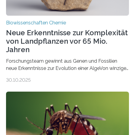
Biowissenschaften Chemie
Neue Erkenntnisse zur Komplexität
von Landpflanzen vor 65 Mio.
Jahren
Forschungsteam gewinnt aus Genen und Fossilien
neue Erkenntnisse zur Evolution einer AlgeVon winzigen
Moosen über filigrane Farne bis zu riesigen Bäumen –
30.10.2025
Landpflanzen zählen zu den komplexesten
fotosynthetischen Organismen der Erde. Ihre
Geschichte beginnt jedoch eher unscheinbar: bei
Grünalgen, die vor Hunderten von Millionen Jahren
lebten. Unter den Vorfahren sticht eine Gruppe heraus,
die noch heute in der Natur vorkommt: die
Süßwasseralge Coleochaetophyceae. Einige Arten
dieser Gruppe bilden aus Zellfäden dichte Geflechte