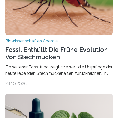
mit scheibenförmiger Gestalt. Was auffällig ist: Die
nächsten…
Biowissenschaften Chemie
Fossil Enthüllt Die Frühe Evolution
Von Stechmücken
Ein seltener Fossilfund zeigt, wie weit die Ursprünge der
heute lebenden Stechmückenarten zurückreichen. In
99 Millionen Jahre altem Bernstein entdeckten LMU-
29.10.2025
Forschende die bisher älteste bekannte Stechmücken-
Larve. Das kreidezeitliche Fossil stammt aus der
Region Kachin in Myanmar und hat sich in
ausgezeichnetem Zustand erhalten. Es konnte als neue
Art einer neuen Gattung beschrieben werden und trägt
nun den Namen Cretosabethes primaevus. Dieser erste