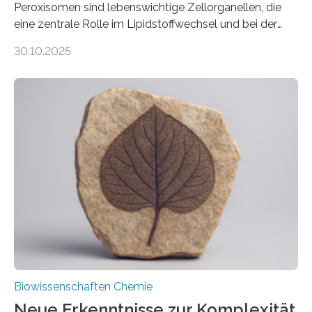
Peroxisomen sind lebenswichtige Zellorganellen, die
eine zentrale Rolle im Lipidstoffwechsel und bei der
Entgiftung von Zellen spielen. Damit sie ihre Aufgaben
30.10.2025
erfüllen können, müssen zahlreiche Enzyme präzise in
ihr Inneres transportiert werden. Ein Forschungsteam
der Ruhr-Universität Bochum um Prof. Dr. Ralf Erdmann
und Dr. Ismaila Francis Yusuf hat nun einen bislang
unbekannten Qualitätskontrollmechanismus des
peroxisomalen Proteintransports in der Bäckerhefe
Saccharomyces cerevisiae entdeckt, der für die
Funktionsfähigkeit der Organellen entscheidend ist. Die
Studie wurde am 28. Oktober 2025 in der
Fachzeitschrift…
Biowissenschaften Chemie
Neue Erkenntnisse zur Komplexität