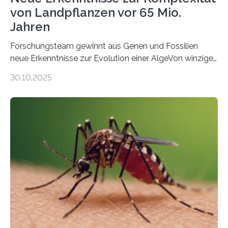
von Landpflanzen vor 65 Mio.
Jahren
Forschungsteam gewinnt aus Genen und Fossilien
neue Erkenntnisse zur Evolution einer AlgeVon winzigen
Moosen über filigrane Farne bis zu riesigen Bäumen –
30.10.2025
Landpflanzen zählen zu den komplexesten
fotosynthetischen Organismen der Erde. Ihre
Geschichte beginnt jedoch eher unscheinbar: bei
Grünalgen, die vor Hunderten von Millionen Jahren
lebten. Unter den Vorfahren sticht eine Gruppe heraus,
die noch heute in der Natur vorkommt: die
Süßwasseralge Coleochaetophyceae. Einige Arten
dieser Gruppe bilden aus Zellfäden dichte Geflechte
mit scheibenförmiger Gestalt. Was auffällig ist: Die
nächsten…