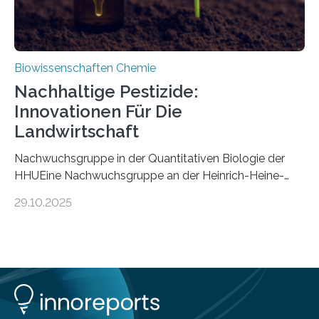
Biowissenschaften Chemie
Nachhaltige Pestizide:
Innovationen Für Die
Landwirtschaft
Nachwuchsgruppe in der Quantitativen Biologie der
HHUEine Nachwuchsgruppe an der Heinrich-Heine-
Universität Düsseldorf (HHU) wird in den kommenden
29.10.2025
fünf Jahren erforschen, wie Bakterien auf
biotechnologischem Weg ein ökologisch verträgliches
Pestizid erzeugen können. Der Wirkstoff stammt dabei
ursprünglich aus einer Pflanze, der Dalmatinischen
Insektenblume. Das Bundesministerium für Forschung,
Technologie und Raumfahrt (BMFTR) fördert das
Projekt im Rahmen der Nationalen