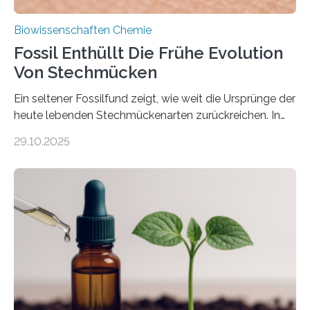
Biowissenschaften Chemie
Fossil Enthüllt Die Frühe Evolution
Von Stechmücken
Ein seltener Fossilfund zeigt, wie weit die Ursprünge der
heute lebenden Stechmückenarten zurückreichen. In
99 Millionen Jahre altem Bernstein entdeckten LMU-
29.10.2025
Forschende die bisher älteste bekannte Stechmücken-
Larve. Das kreidezeitliche Fossil stammt aus der
Region Kachin in Myanmar und hat sich in
ausgezeichnetem Zustand erhalten. Es konnte als neue
Art einer neuen Gattung beschrieben werden und trägt
nun den Namen Cretosabethes primaevus. Dieser erste
fossile Nachweis einer Stechmückenlarve in Bernstein
stellt gleichzeitig den ersten Fossilfund einer
Mückenlarve aus dem Mesozoikum dar, denn…