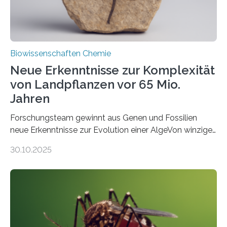
Biowissenschaften Chemie
Neue Erkenntnisse zur Komplexität
von Landpflanzen vor 65 Mio.
Jahren
Forschungsteam gewinnt aus Genen und Fossilien
neue Erkenntnisse zur Evolution einer AlgeVon winzigen
Moosen über filigrane Farne bis zu riesigen Bäumen –
30.10.2025
Landpflanzen zählen zu den komplexesten
fotosynthetischen Organismen der Erde. Ihre
Geschichte beginnt jedoch eher unscheinbar: bei
Grünalgen, die vor Hunderten von Millionen Jahren
lebten. Unter den Vorfahren sticht eine Gruppe heraus,
die noch heute in der Natur vorkommt: die