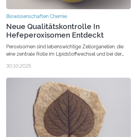
Biowissenschaften Chemie
Neue Qualitätskontrolle In
Hefeperoxisomen Entdeckt
Peroxisomen sind lebenswichtige Zellorganellen, die
eine zentrale Rolle im Lipidstoffwechsel und bei der
Entgiftung von Zellen spielen. Damit sie ihre Aufgaben
30.10.2025
erfüllen können, müssen zahlreiche Enzyme präzise in
ihr Inneres transportiert werden. Ein Forschungsteam
der Ruhr-Universität Bochum um Prof. Dr. Ralf Erdmann
und Dr. Ismaila Francis Yusuf hat nun einen bislang
unbekannten Qualitätskontrollmechanismus des
peroxisomalen Proteintransports in der Bäckerhefe
Saccharomyces cerevisiae entdeckt, der für die
Funktionsfähigkeit der Organellen entscheidend ist. Die
Studie wurde am 28. Oktober 2025 in der
Fachzeitschrift…