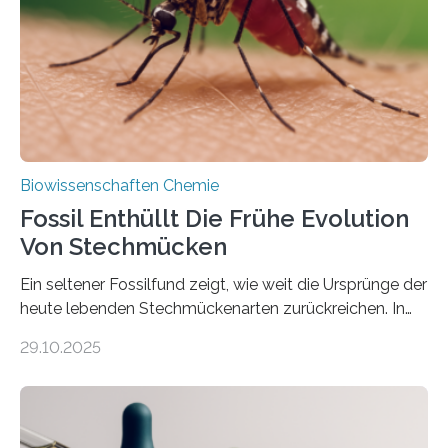
Süßwasseralge Coleochaetophyceae. Einige Arten
dieser Gruppe bilden aus Zellfäden dichte Geflechte
mit scheibenförmiger Gestalt. Was auffällig ist: Die
nächsten…
Biowissenschaften Chemie
Fossil Enthüllt Die Frühe Evolution
Von Stechmücken
Ein seltener Fossilfund zeigt, wie weit die Ursprünge der
heute lebenden Stechmückenarten zurückreichen. In
99 Millionen Jahre altem Bernstein entdeckten LMU-
29.10.2025
Forschende die bisher älteste bekannte Stechmücken-
Larve. Das kreidezeitliche Fossil stammt aus der
Region Kachin in Myanmar und hat sich in
ausgezeichnetem Zustand erhalten. Es konnte als neue