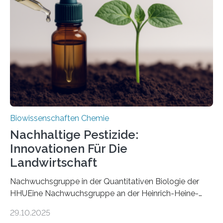
Art einer neuen Gattung beschrieben werden und trägt
nun den Namen Cretosabethes primaevus. Dieser erste
fossile Nachweis einer Stechmückenlarve in Bernstein
stellt gleichzeitig den ersten Fossilfund einer
Mückenlarve aus dem Mesozoikum dar, denn…
Biowissenschaften Chemie
Nachhaltige Pestizide:
Innovationen Für Die
Landwirtschaft
Nachwuchsgruppe in der Quantitativen Biologie der
HHUEine Nachwuchsgruppe an der Heinrich-Heine-
Universität Düsseldorf (HHU) wird in den kommenden
29.10.2025
fünf Jahren erforschen, wie Bakterien auf