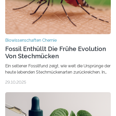
mit scheibenförmiger Gestalt. Was auffällig ist: Die
nächsten…
Biowissenschaften Chemie
Fossil Enthüllt Die Frühe Evolution
Von Stechmücken
Ein seltener Fossilfund zeigt, wie weit die Ursprünge der
heute lebenden Stechmückenarten zurückreichen. In
99 Millionen Jahre altem Bernstein entdeckten LMU-
29.10.2025
Forschende die bisher älteste bekannte Stechmücken-
Larve. Das kreidezeitliche Fossil stammt aus der
Region Kachin in Myanmar und hat sich in
ausgezeichnetem Zustand erhalten. Es konnte als neue
Art einer neuen Gattung beschrieben werden und trägt
nun den Namen Cretosabethes primaevus. Dieser erste