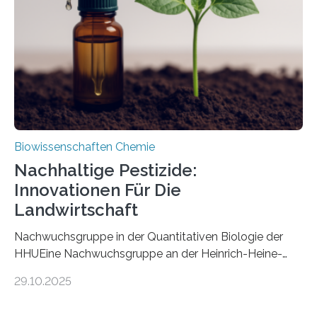
fossile Nachweis einer Stechmückenlarve in Bernstein
stellt gleichzeitig den ersten Fossilfund einer
Mückenlarve aus dem Mesozoikum dar, denn…
Biowissenschaften Chemie
Nachhaltige Pestizide:
Innovationen Für Die
Landwirtschaft
Nachwuchsgruppe in der Quantitativen Biologie der
HHUEine Nachwuchsgruppe an der Heinrich-Heine-
Universität Düsseldorf (HHU) wird in den kommenden
29.10.2025
fünf Jahren erforschen, wie Bakterien auf
biotechnologischem Weg ein ökologisch verträgliches