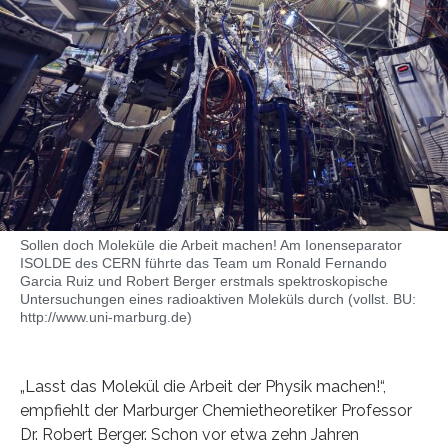
Sollen doch Moleküle die Arbeit machen! Am Ionenseparator
ISOLDE des CERN führte das Team um Ronald Fernando
Garcia Ruiz und Robert Berger erstmals spektroskopische
Untersuchungen eines radioaktiven Moleküls durch (vollst. BU:
http://www.uni-marburg.de)
„Lasst das Molekül die Arbeit der Physik machen!“,
empfiehlt der Marburger Chemietheoretiker Professor
Dr. Robert Berger. Schon vor etwa zehn Jahren