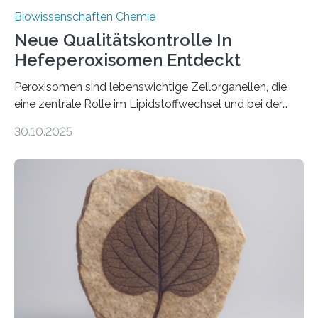
Biowissenschaften Chemie
Neue Qualitätskontrolle In
Hefeperoxisomen Entdeckt
Peroxisomen sind lebenswichtige Zellorganellen, die
eine zentrale Rolle im Lipidstoffwechsel und bei der
Entgiftung von Zellen spielen. Damit sie ihre Aufgaben
30.10.2025
erfüllen können, müssen zahlreiche Enzyme präzise in
ihr Inneres transportiert werden. Ein Forschungsteam
der Ruhr-Universität Bochum um Prof. Dr. Ralf Erdmann
und Dr. Ismaila Francis Yusuf hat nun einen bislang
unbekannten Qualitätskontrollmechanismus des
peroxisomalen Proteintransports in der Bäckerhefe
Saccharomyces cerevisiae entdeckt, der für die
Funktionsfähigkeit der Organellen entscheidend ist. Die
Studie wurde am 28. Oktober 2025 in der
Fachzeitschrift…