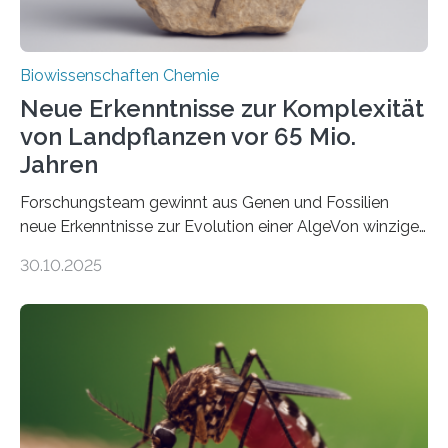
Biowissenschaften Chemie
Neue Erkenntnisse zur Komplexität
von Landpflanzen vor 65 Mio.
Jahren
Forschungsteam gewinnt aus Genen und Fossilien
neue Erkenntnisse zur Evolution einer AlgeVon winzigen
Moosen über filigrane Farne bis zu riesigen Bäumen –
30.10.2025
Landpflanzen zählen zu den komplexesten
fotosynthetischen Organismen der Erde. Ihre
Geschichte beginnt jedoch eher unscheinbar: bei
Grünalgen, die vor Hunderten von Millionen Jahren
lebten. Unter den Vorfahren sticht eine Gruppe heraus,
die noch heute in der Natur vorkommt: die
Süßwasseralge Coleochaetophyceae. Einige Arten
dieser Gruppe bilden aus Zellfäden dichte Geflechte