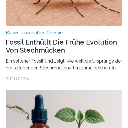
nächsten…
Biowissenschaften Chemie
Fossil Enthüllt Die Frühe Evolution
Von Stechmücken
Ein seltener Fossilfund zeigt, wie weit die Ursprünge der
heute lebenden Stechmückenarten zurückreichen. In
99 Millionen Jahre altem Bernstein entdeckten LMU-
29.10.2025
Forschende die bisher älteste bekannte Stechmücken-
Larve. Das kreidezeitliche Fossil stammt aus der
Region Kachin in Myanmar und hat sich in
ausgezeichnetem Zustand erhalten. Es konnte als neue
Art einer neuen Gattung beschrieben werden und trägt
nun den Namen Cretosabethes primaevus. Dieser erste
fossile Nachweis einer Stechmückenlarve in Bernstein