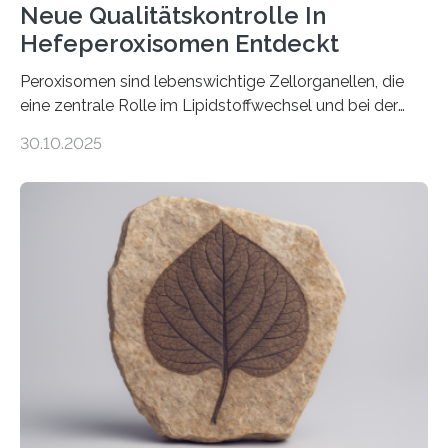
Neue Qualitätskontrolle In
Hefeperoxisomen Entdeckt
Peroxisomen sind lebenswichtige Zellorganellen, die
eine zentrale Rolle im Lipidstoffwechsel und bei der
Entgiftung von Zellen spielen. Damit sie ihre Aufgaben
30.10.2025
erfüllen können, müssen zahlreiche Enzyme präzise in
ihr Inneres transportiert werden. Ein Forschungsteam
der Ruhr-Universität Bochum um Prof. Dr. Ralf Erdmann
und Dr. Ismaila Francis Yusuf hat nun einen bislang
unbekannten Qualitätskontrollmechanismus des
peroxisomalen Proteintransports in der Bäckerhefe
Saccharomyces cerevisiae entdeckt, der für die
Funktionsfähigkeit der Organellen entscheidend ist. Die
Studie wurde am 28. Oktober 2025 in der
Fachzeitschrift…