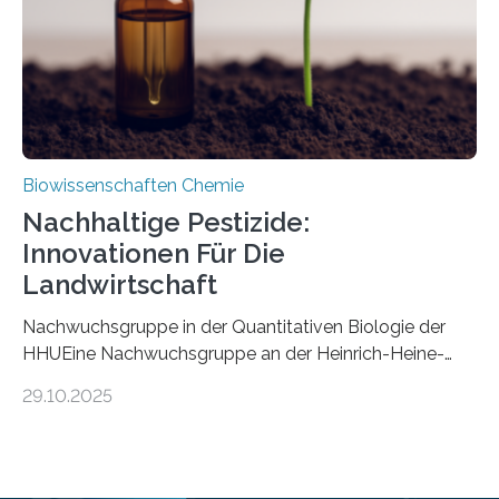
stellt gleichzeitig den ersten Fossilfund einer
Mückenlarve aus dem Mesozoikum dar, denn…
Biowissenschaften Chemie
Nachhaltige Pestizide:
Innovationen Für Die
Landwirtschaft
Nachwuchsgruppe in der Quantitativen Biologie der
HHUEine Nachwuchsgruppe an der Heinrich-Heine-
Universität Düsseldorf (HHU) wird in den kommenden
29.10.2025
fünf Jahren erforschen, wie Bakterien auf
biotechnologischem Weg ein ökologisch verträgliches
Pestizid erzeugen können. Der Wirkstoff stammt dabei
ursprünglich aus einer Pflanze, der Dalmatinischen