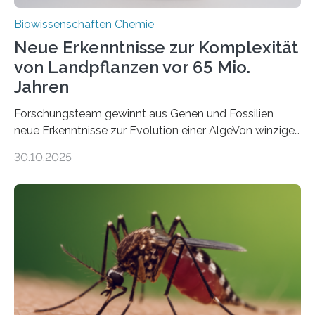
Biowissenschaften Chemie
Neue Erkenntnisse zur Komplexität
von Landpflanzen vor 65 Mio.
Jahren
Forschungsteam gewinnt aus Genen und Fossilien
neue Erkenntnisse zur Evolution einer AlgeVon winzigen
Moosen über filigrane Farne bis zu riesigen Bäumen –
30.10.2025
Landpflanzen zählen zu den komplexesten
fotosynthetischen Organismen der Erde. Ihre
Geschichte beginnt jedoch eher unscheinbar: bei
Grünalgen, die vor Hunderten von Millionen Jahren
lebten. Unter den Vorfahren sticht eine Gruppe heraus,
die noch heute in der Natur vorkommt: die
Süßwasseralge Coleochaetophyceae. Einige Arten
dieser Gruppe bilden aus Zellfäden dichte Geflechte
mit scheibenförmiger Gestalt. Was auffällig ist: Die