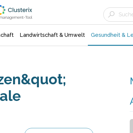
Landwirtschaft & Umwelt
Gesundheit &
Agrar- Forstwissenschaften
Biowissenschafte
Unternehmensmeldungen
Ökologie Umwelt- Naturschutz
ktmanagement-Tool
chaft
Landwirtschaft & Umwelt
Gesundheit & L
nzen&quot;
ale