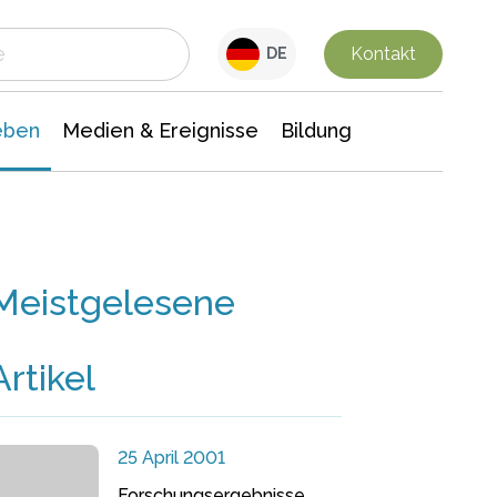
 Leben
Medien & Ereignisse
Interdisziplinäre Forschung
Veranstaltungsnachrichten
n Chemie
Gesellschaftswissenschaften
Kontakt
DE
eben
Medien & Ereignisse
Bildung
Meistgelesene
Artikel
25 April 2001
Forschungsergebnisse