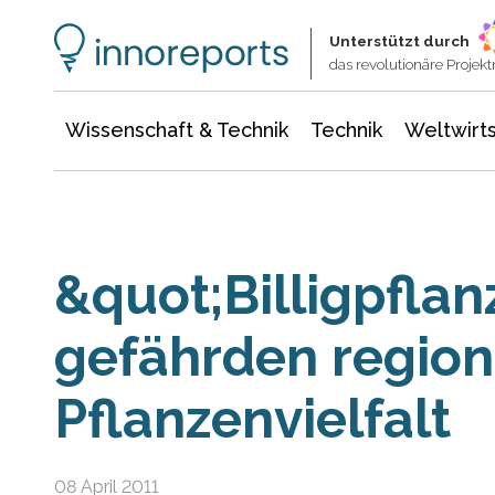
Wissenschaft & Technik
Informationstechnologie
Energie & Elektrotechnik
Unterstützt durch
das revolutionäre Proje
Wissenschaft & Technik
Technik
Weltwirts
&quot;Billigpfla
gefährden region
Pflanzenvielfalt
08 April 2011