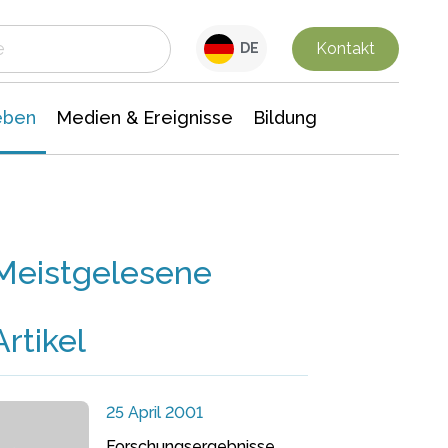
 Leben
Medien & Ereignisse
Interdisziplinäre Forschung
Veranstaltungsnachrichten
n Chemie
Gesellschaftswissenschaften
Kontakt
DE
eben
Medien & Ereignisse
Bildung
Meistgelesene
Artikel
25 April 2001
Forschungsergebnisse