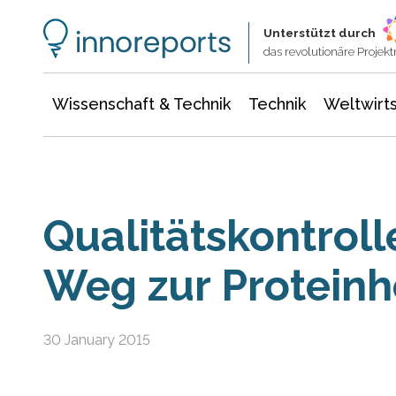
Wissenschaft & Technik
Informationstechnologie
Energie & Elektrotechnik
Unterstützt durch
das revolutionäre Proje
Wissenschaft & Technik
Technik
Weltwirts
Qualitätskontrol
Weg zur Proteinh
30 January 2015