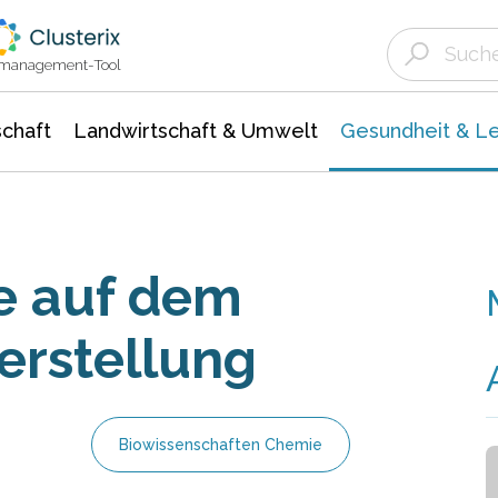
Landwirtschaft & Umwelt
Gesundheit &
Agrar- Forstwissenschaften
Biowissenschafte
Unternehmensmeldungen
Ökologie Umwelt- Naturschutz
ktmanagement-Tool
chaft
Landwirtschaft & Umwelt
Gesundheit & L
le auf dem
erstellung
Biowissenschaften Chemie