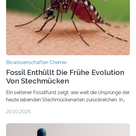
Süßwasseralge Coleochaetophyceae. Einige Arten
dieser Gruppe bilden aus Zellfäden dichte Geflechte
mit scheibenförmiger Gestalt. Was auffällig ist: Die
nächsten…
Biowissenschaften Chemie
Fossil Enthüllt Die Frühe Evolution
Von Stechmücken
Ein seltener Fossilfund zeigt, wie weit die Ursprünge der
heute lebenden Stechmückenarten zurückreichen. In
99 Millionen Jahre altem Bernstein entdeckten LMU-
29.10.2025
Forschende die bisher älteste bekannte Stechmücken-
Larve. Das kreidezeitliche Fossil stammt aus der
Region Kachin in Myanmar und hat sich in