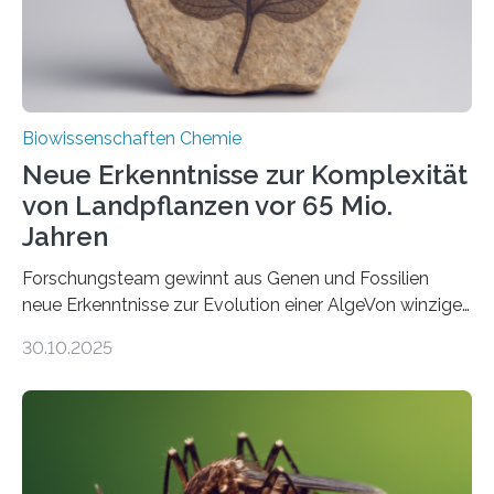
Fachzeitschrift…
Biowissenschaften Chemie
Neue Erkenntnisse zur Komplexität
von Landpflanzen vor 65 Mio.
Jahren
Forschungsteam gewinnt aus Genen und Fossilien
neue Erkenntnisse zur Evolution einer AlgeVon winzigen
Moosen über filigrane Farne bis zu riesigen Bäumen –
30.10.2025
Landpflanzen zählen zu den komplexesten
fotosynthetischen Organismen der Erde. Ihre
Geschichte beginnt jedoch eher unscheinbar: bei
Grünalgen, die vor Hunderten von Millionen Jahren
lebten. Unter den Vorfahren sticht eine Gruppe heraus,
die noch heute in der Natur vorkommt: die