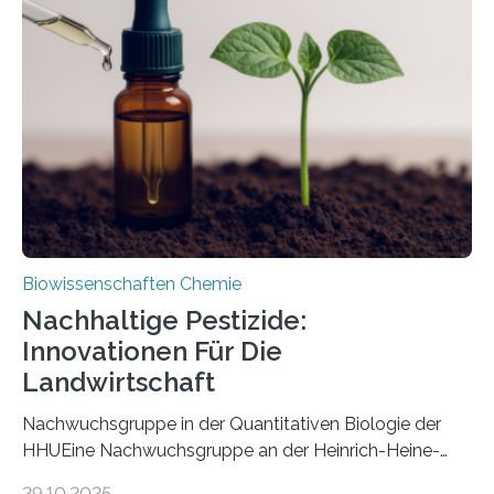
ausgezeichnetem Zustand erhalten. Es konnte als neue
Art einer neuen Gattung beschrieben werden und trägt
nun den Namen Cretosabethes primaevus. Dieser erste
fossile Nachweis einer Stechmückenlarve in Bernstein
stellt gleichzeitig den ersten Fossilfund einer
Mückenlarve aus dem Mesozoikum dar, denn…
Biowissenschaften Chemie
Nachhaltige Pestizide:
Innovationen Für Die
Landwirtschaft
Nachwuchsgruppe in der Quantitativen Biologie der
HHUEine Nachwuchsgruppe an der Heinrich-Heine-
Universität Düsseldorf (HHU) wird in den kommenden
29.10.2025