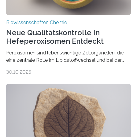
Biowissenschaften Chemie
Neue Qualitätskontrolle In
Hefeperoxisomen Entdeckt
Peroxisomen sind lebenswichtige Zellorganellen, die
eine zentrale Rolle im Lipidstoffwechsel und bei der
Entgiftung von Zellen spielen. Damit sie ihre Aufgaben
30.10.2025
erfüllen können, müssen zahlreiche Enzyme präzise in
ihr Inneres transportiert werden. Ein Forschungsteam
der Ruhr-Universität Bochum um Prof. Dr. Ralf Erdmann
und Dr. Ismaila Francis Yusuf hat nun einen bislang
unbekannten Qualitätskontrollmechanismus des
peroxisomalen Proteintransports in der Bäckerhefe
Saccharomyces cerevisiae entdeckt, der für die
Funktionsfähigkeit der Organellen entscheidend ist. Die
Studie wurde am 28. Oktober 2025 in der