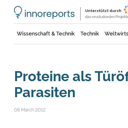
Wissenschaft & Technik
Informationstechnologie
Energie & Elektrotechnik
Unterstützt durch
das revolutionäre Proje
Wissenschaft & Technik
Technik
Weltwirts
Proteine als Türöf
Parasiten
08 March 2012