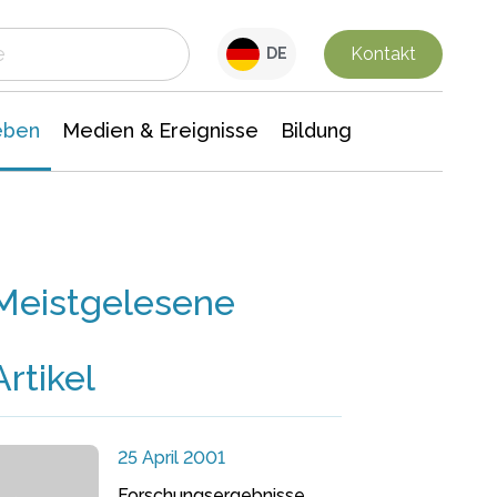
 Leben
Medien & Ereignisse
Interdisziplinäre Forschung
Veranstaltungsnachrichten
n Chemie
Gesellschaftswissenschaften
Kontakt
DE
eben
Medien & Ereignisse
Bildung
Meistgelesene
Artikel
25 April 2001
Forschungsergebnisse