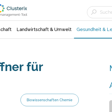
Landwirtschaft & Umwelt
Gesundheit &
Agrar- Forstwissenschaften
Biowissenschafte
Unternehmensmeldungen
Ökologie Umwelt- Naturschutz
ktmanagement-Tool
chaft
Landwirtschaft & Umwelt
Gesundheit & L
fner für
Biowissenschaften Chemie