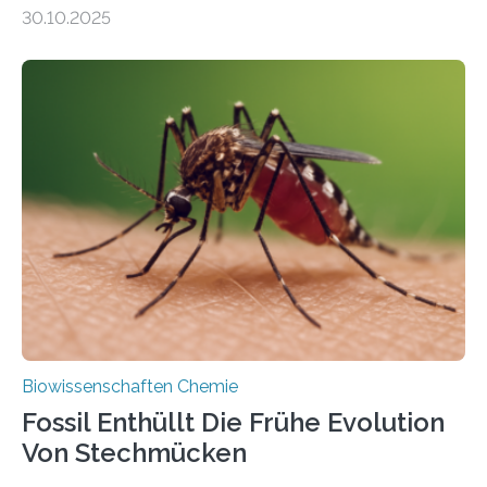
Moosen über filigrane Farne bis zu riesigen Bäumen –
30.10.2025
Landpflanzen zählen zu den komplexesten
fotosynthetischen Organismen der Erde. Ihre
Geschichte beginnt jedoch eher unscheinbar: bei
Grünalgen, die vor Hunderten von Millionen Jahren
lebten. Unter den Vorfahren sticht eine Gruppe heraus,
die noch heute in der Natur vorkommt: die
Süßwasseralge Coleochaetophyceae. Einige Arten
dieser Gruppe bilden aus Zellfäden dichte Geflechte
mit scheibenförmiger Gestalt. Was auffällig ist: Die
nächsten…
Biowissenschaften Chemie
Fossil Enthüllt Die Frühe Evolution
Von Stechmücken