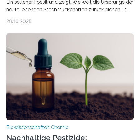
Ein seltener Fossilfund zeigt, wie weit die Ursprünge der
heute lebenden Stechmückenarten zurückreichen. In
99 Millionen Jahre altem Bernstein entdeckten LMU-
29.10.2025
Forschende die bisher älteste bekannte Stechmücken-
Larve. Das kreidezeitliche Fossil stammt aus der
Region Kachin in Myanmar und hat sich in
ausgezeichnetem Zustand erhalten. Es konnte als neue
Art einer neuen Gattung beschrieben werden und trägt
nun den Namen Cretosabethes primaevus. Dieser erste
fossile Nachweis einer Stechmückenlarve in Bernstein
stellt gleichzeitig den ersten Fossilfund einer
Mückenlarve aus dem Mesozoikum dar, denn…
Biowissenschaften Chemie
Nachhaltige Pestizide: