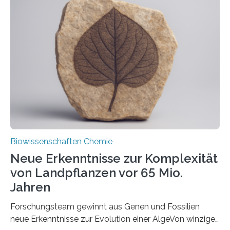
und Dr. Ismaila Francis Yusuf hat nun einen bislang
unbekannten Qualitätskontrollmechanismus des
peroxisomalen Proteintransports in der Bäckerhefe
Saccharomyces cerevisiae entdeckt, der für die
Funktionsfähigkeit der Organellen entscheidend ist. Die
Studie wurde am 28. Oktober 2025 in der
Fachzeitschrift…
Biowissenschaften Chemie
Neue Erkenntnisse zur Komplexität
von Landpflanzen vor 65 Mio.
Jahren
Forschungsteam gewinnt aus Genen und Fossilien
neue Erkenntnisse zur Evolution einer AlgeVon winzigen