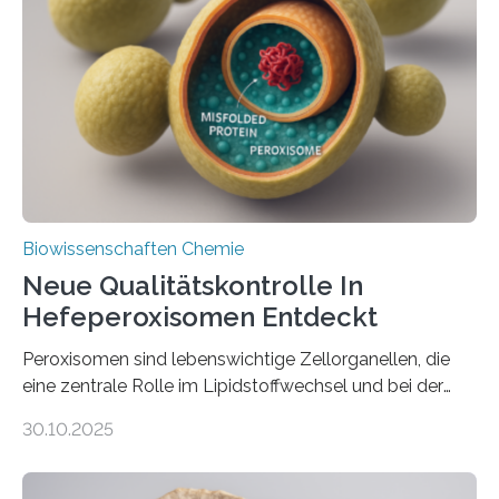
Biowissenschaften Chemie
Neue Qualitätskontrolle In
Hefeperoxisomen Entdeckt
Peroxisomen sind lebenswichtige Zellorganellen, die
eine zentrale Rolle im Lipidstoffwechsel und bei der
Entgiftung von Zellen spielen. Damit sie ihre Aufgaben
30.10.2025
erfüllen können, müssen zahlreiche Enzyme präzise in
ihr Inneres transportiert werden. Ein Forschungsteam
der Ruhr-Universität Bochum um Prof. Dr. Ralf Erdmann