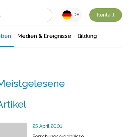
 Leben
Medien & Ereignisse
Interdisziplinäre Forschung
Veranstaltungsnachrichten
n Chemie
Gesellschaftswissenschaften
Kontakt
DE
eben
Medien & Ereignisse
Bildung
Meistgelesene
Artikel
25 April 2001
Forschungsergebnisse