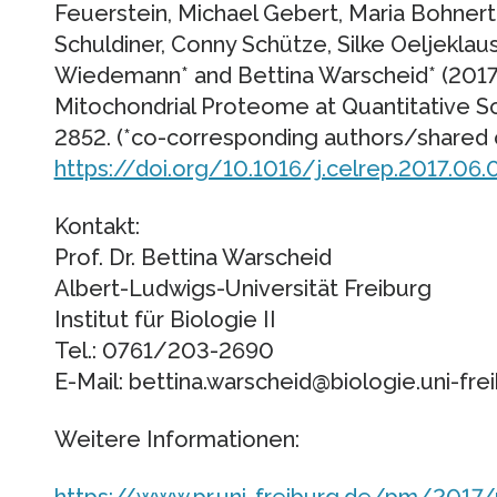
Feuerstein, Michael Gebert, Maria Bohnert
Schuldiner, Conny Schütze, Silke Oeljeklaus
Wiedemann* and Bettina Warscheid* (2017):
Mitochondrial Proteome at Quantitative Sc
2852. (*co-corresponding authors/shared 
https://doi.org/10.1016/j.celrep.2017.06.
Kontakt:
Prof. Dr. Bettina Warscheid
Albert-Ludwigs-Universität Freiburg
Institut für Biologie II
Tel.: 0761/203-2690
E-Mail: bettina.warscheid@biologie.uni-fre
Weitere Informationen:
https://www.pr.uni-freiburg.de/pm/2017