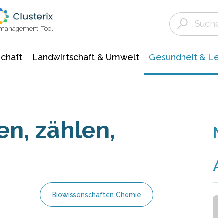
Landwirtschaft & Umwelt
Gesundheit &
Agrar- Forstwissenschaften
Biowissenschafte
Unternehmensmeldungen
Ökologie Umwelt- Naturschutz
ktmanagement-Tool
chaft
Landwirtschaft & Umwelt
Gesundheit & L
en, zählen,
Biowissenschaften Chemie