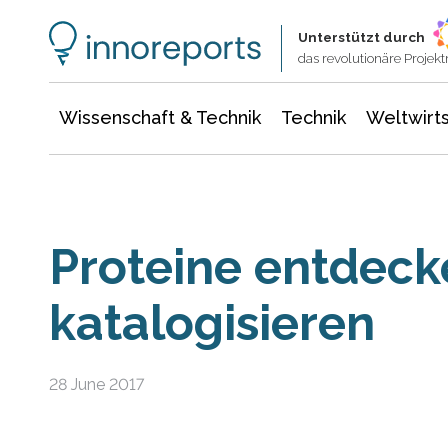
Wissenschaft & Technik
Informationstechnologie
Energie & Elektrotechnik
Unterstützt durch
das revolutionäre Proje
Wissenschaft & Technik
Technik
Weltwirts
Proteine entdeck
katalogisieren
28 June 2017