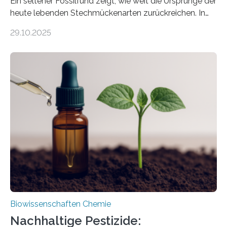
Ein seltener Fossilfund zeigt, wie weit die Ursprünge der
heute lebenden Stechmückenarten zurückreichen. In
99 Millionen Jahre altem Bernstein entdeckten LMU-
29.10.2025
Forschende die bisher älteste bekannte Stechmücken-
Larve. Das kreidezeitliche Fossil stammt aus der
Region Kachin in Myanmar und hat sich in
ausgezeichnetem Zustand erhalten. Es konnte als neue
Art einer neuen Gattung beschrieben werden und trägt
nun den Namen Cretosabethes primaevus. Dieser erste
fossile Nachweis einer Stechmückenlarve in Bernstein
stellt gleichzeitig den ersten Fossilfund einer
Mückenlarve aus dem Mesozoikum dar, denn…
Biowissenschaften Chemie
Nachhaltige Pestizide: