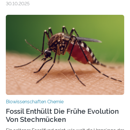
30.10.2025
Landpflanzen zählen zu den komplexesten
fotosynthetischen Organismen der Erde. Ihre
Geschichte beginnt jedoch eher unscheinbar: bei
Grünalgen, die vor Hunderten von Millionen Jahren
lebten. Unter den Vorfahren sticht eine Gruppe heraus,
die noch heute in der Natur vorkommt: die
Süßwasseralge Coleochaetophyceae. Einige Arten
dieser Gruppe bilden aus Zellfäden dichte Geflechte
mit scheibenförmiger Gestalt. Was auffällig ist: Die
nächsten…
Biowissenschaften Chemie
Fossil Enthüllt Die Frühe Evolution
Von Stechmücken