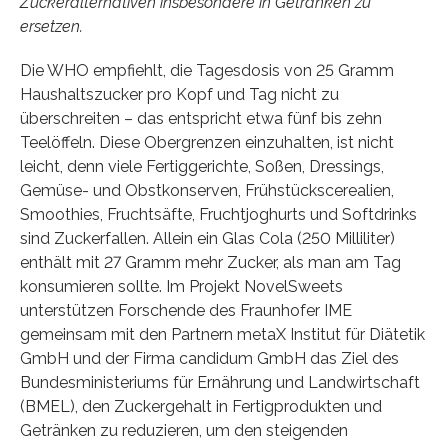
Zuckeralternativen insbesondere in Getränken zu
ersetzen.
Die WHO empfiehlt, die Tagesdosis von 25 Gramm
Haushaltszucker pro Kopf und Tag nicht zu
überschreiten – das entspricht etwa fünf bis zehn
Teelöffeln. Diese Obergrenzen einzuhalten, ist nicht
leicht, denn viele Fertiggerichte, Soßen, Dressings,
Gemüse- und Obstkonserven, Frühstückscerealien,
Smoothies, Fruchtsäfte, Fruchtjoghurts und Softdrinks
sind Zuckerfallen. Allein ein Glas Cola (250 Milliliter)
enthält mit 27 Gramm mehr Zucker, als man am Tag
konsumieren sollte. Im Projekt NovelSweets
unterstützen Forschende des Fraunhofer IME
gemeinsam mit den Partnern metaX Institut für Diätetik
GmbH und der Firma candidum GmbH das Ziel des
Bundesministeriums für Ernährung und Landwirtschaft
(BMEL), den Zuckergehalt in Fertigprodukten und
Getränken zu reduzieren, um den steigenden