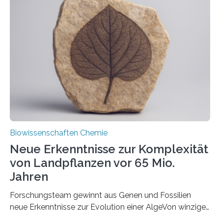
und Dr. Ismaila Francis Yusuf hat nun einen bislang
unbekannten Qualitätskontrollmechanismus des
peroxisomalen Proteintransports in der Bäckerhefe
Saccharomyces cerevisiae entdeckt, der für die
Funktionsfähigkeit der Organellen entscheidend ist. Die
Studie wurde am 28. Oktober 2025 in der
Fachzeitschrift…
Biowissenschaften Chemie
Neue Erkenntnisse zur Komplexität
von Landpflanzen vor 65 Mio.
Jahren
Forschungsteam gewinnt aus Genen und Fossilien
neue Erkenntnisse zur Evolution einer AlgeVon winzigen
Moosen über filigrane Farne bis zu riesigen Bäumen –