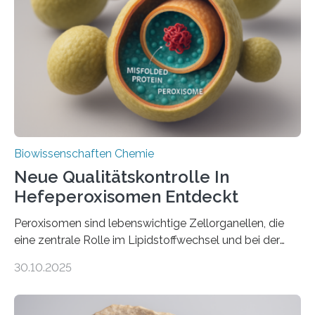
Biowissenschaften Chemie
Neue Qualitätskontrolle In
Hefeperoxisomen Entdeckt
Peroxisomen sind lebenswichtige Zellorganellen, die
eine zentrale Rolle im Lipidstoffwechsel und bei der
Entgiftung von Zellen spielen. Damit sie ihre Aufgaben
30.10.2025
erfüllen können, müssen zahlreiche Enzyme präzise in
ihr Inneres transportiert werden. Ein Forschungsteam
der Ruhr-Universität Bochum um Prof. Dr. Ralf Erdmann